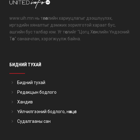
www.uih.mn нь төлөөллийн хариуцлагыг дээшлүүлэх,
иргэдийн хяналтыг дэмжих зорилготой хараат бус,
ашгийн бус талбар юм. Уг төслийг "Цогц Хөгжлийн Үндэсний
Төв" санаачлан, хэрэгжүүлж байна.
БИДНИЙ ТУХАЙ
Бидний тухай
Редакцын бодлого
Хандив
Үйлчилгээний бодлого, нөхцөл
Судалгааны сан