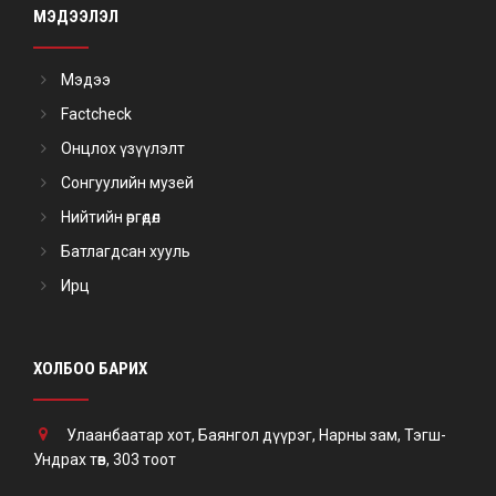
МЭДЭЭЛЭЛ
Мэдээ
Factcheck
Онцлох үзүүлэлт
Сонгуулийн музей
Нийтийн өргөдөл
Батлагдсан хууль
Ирц
ХОЛБОО БАРИХ
Улаанбаатар хот, Баянгол дүүрэг, Нарны зам, Тэгш-
Ундрах төв, 303 тоот