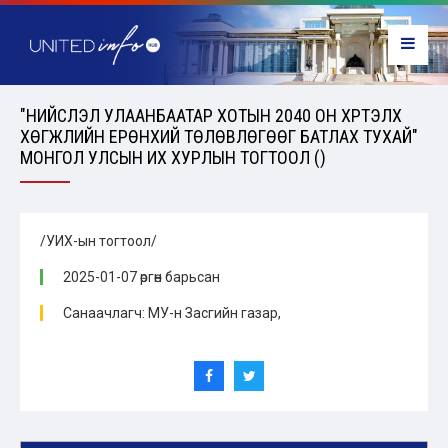
"НИЙСЛЭЛ УЛААНБААТАР ХОТЫН 2040 ОН ХҮРТЭЛХ
ХӨГЖЛИЙН ЕРӨНХИЙ ТӨЛӨВЛӨГӨӨГ БАТЛАХ ТУХАЙ"
МОНГОЛ УЛСЫН ИХ ХУРЛЫН ТОГТООЛ ()
/УИХ-ын тогтоол/
2025-01-07 өргөн барьсан
Санаачлагч: МУ-н Засгийн газар,