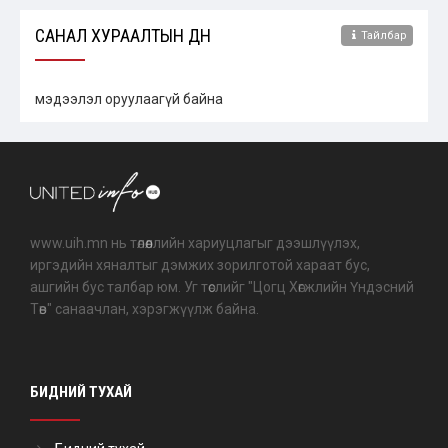
САНАЛ ХУРААЛТЫН ДҮН
Тайлбар
мэдээлэл оруулаагүй байна
www.uih.mn нь төлөөллийн хариуцлагыг дээшлүүлэх,
иргэдийн хяналтыг дэмжих зорилготой хараат бус,
ашгийн бус талбар юм. Уг төслийг "Цогц Хөгжлийн Үндэсний
Төв" санаачлан, хэрэгжүүлж байна.
БИДНИЙ ТУХАЙ