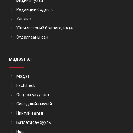
Бидний тухай
Редакцын бодлого
Хандив
Үйлчилгээний бодлого, нөхцөл
Судалгааны сан
МЭДЭЭЛЭЛ
Мэдээ
Factcheck
Онцлох үзүүлэлт
Сонгуулийн музей
Нийтийн өргөдөл
Батлагдсан хууль
Ирц