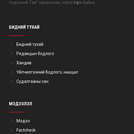
Үндэсний Төв" санаачлан, хэрэгжүүлж байна.
БИДНИЙ ТУХАЙ
Бидний тухай
Редакцын бодлого
Хандив
Үйлчилгээний бодлого, нөхцөл
Судалгааны сан
МЭДЭЭЛЭЛ
Мэдээ
Factcheck