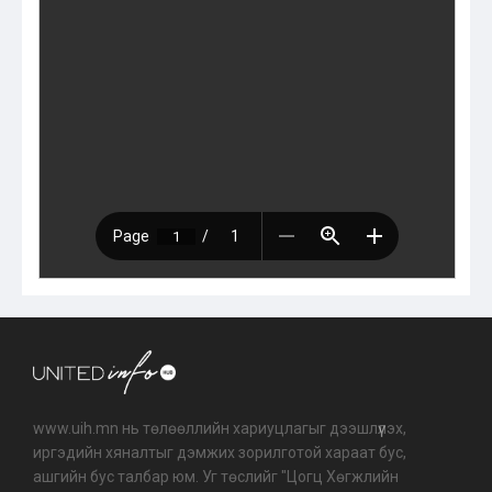
www.uih.mn нь төлөөллийн хариуцлагыг дээшлүүлэх,
иргэдийн хяналтыг дэмжих зорилготой хараат бус,
ашгийн бус талбар юм. Уг төслийг "Цогц Хөгжлийн