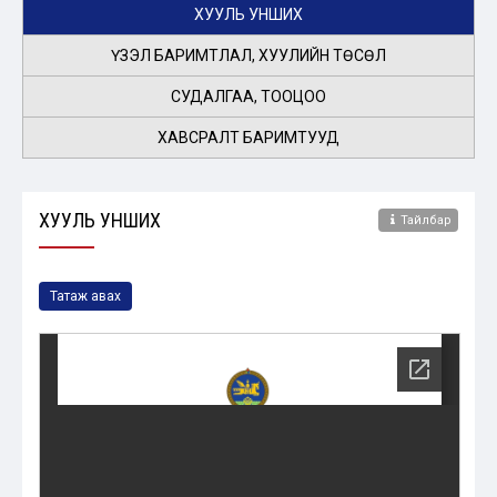
ХУУЛЬ УНШИХ
ҮЗЭЛ БАРИМТЛАЛ, ХУУЛИЙН ТӨСӨЛ
СУДАЛГАА, ТООЦОО
ХАВСРАЛТ БАРИМТУУД
ХУУЛЬ УНШИХ
Тайлбар
Татаж авах