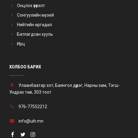
Онцлох үзүүлэлт
Сонгуулийн музей
Нийтийн өргөдөл
Батлагдсан хууль
Ирц
ХОЛБОО БАРИХ
Улаанбаатар хот, Баянгол дүүрэг, Нарны зам, Тэгш-
Ундрах төв, 303 тоот
976-77552212
info@uih.mn