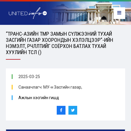
“ТРАНС-АЗИЙН ТӨМӨР ЗАМЫН СҮЛЖЭЭНИЙ ТУХАЙ
ЗАСГИЙН ГАЗАР ХООРОНДЫН ХЭЛЭЛЦЭЭР”-ИЙН
НЭМЭЛТ, ӨӨРЧЛӨЛТИЙГ СОЁРХОН БАТЛАХ ТУХАЙ
ХУУЛИЙН ТӨСӨЛ ()
2025-03-25
Санаачлагч: МУ-н Засгийн газар,
Ажлын хэсгийн гишүүд