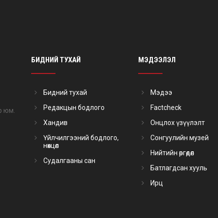
БИДНИЙ ТУХАЙ
МЭДЭЭЛЭЛ
Бидний тухай
Мэдээ
Редакцын бодлого
Factcheck
р юм.
Хандив
Онцлох үзүүлэлт
Үйлчилгээний бодлого,
Сонгуулийн музей
нөхцөл
Нийтийн өргөдөл
Судалгааны сан
Батлагдсан хууль
Ирц