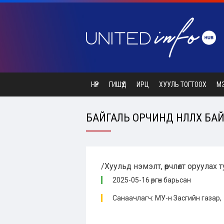
НҮҮР
ГИШҮҮД
ИРЦ
ХУУЛЬ ТОГТООХ
М
БАЙГАЛЬ ОРЧИНД НӨЛӨӨЛӨХ Б
/Хуульд нэмэлт, өөрчлөлт оруулах 
2025-05-16 өргөн барьсан
Санаачлагч: МУ-н Засгийн газар,