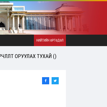
НИЙТИЙН ӨРГӨДӨЛ
ЧЛӨЛТ ОРУУЛАХ ТУХАЙ ()