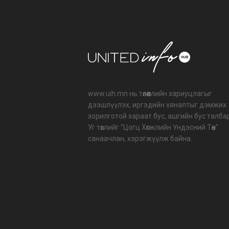
www.uih.mn нь төлөөллийн хариуцлагыг
дээшлүүлэх, иргэдийн хяналтыг дэмжих
зорилготой хараат бус, ашгийн бус талба
Уг төслийг "Цогц Хөгжлийн Үндэсний Төв"
санаачлан, хэрэгжүүлж байна.