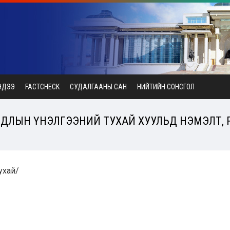
ЭДЭЭ
FACTCHECK
СУДАЛГААНЫ САН
НИЙТИЙН СОНСГОЛ
АЙДЛЫН ҮНЭЛГЭЭНИЙ ТУХАЙ ХУУЛЬД НЭМЭЛТ, ӨӨР
тухай/