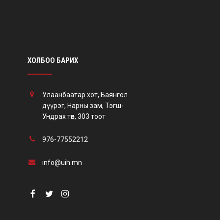
ХОЛБОО БАРИХ
Улаанбаатар хот, Баянгол
дүүрэг, Нарны зам, Тэгш-
Ундрах төв, 303 тоот
976-77552212
info@uih.mn