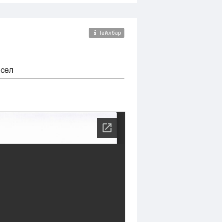
Тайлбар
ӨСӨЛ