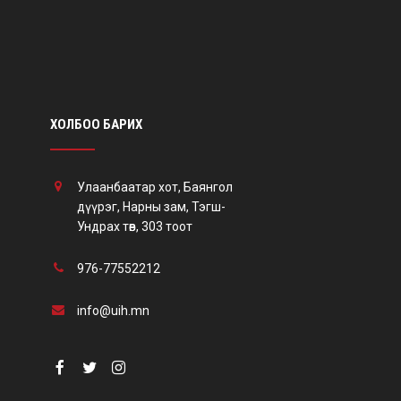
ХОЛБОО БАРИХ
Улаанбаатар хот, Баянгол
дүүрэг, Нарны зам, Тэгш-
Ундрах төв, 303 тоот
976-77552212
info@uih.mn