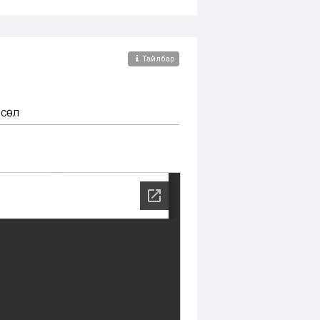
Тайлбар
ӨСӨЛ