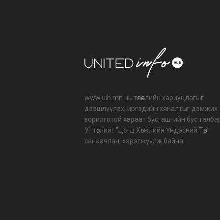
www.uih.mn нь төлөөллийн хариуцлагыг
дээшлүүлэх, иргэдийн хяналтыг дэмжих
зорилготой хараат бус, ашгийн бус талба
Уг төслийг "Цогц Хөгжлийн Үндэсний Төв"
санаачлан, хэрэгжүүлж байна.