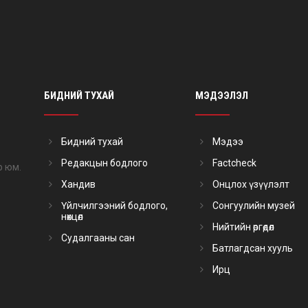
БИДНИЙ ТУХАЙ
МЭДЭЭЛЭЛ
Бидний тухай
Мэдээ
Редакцын бодлого
Factcheck
р юм.
Хандив
Онцлох үзүүлэлт
Үйлчилгээний бодлого,
Сонгуулийн музей
нөхцөл
Нийтийн өргөдөл
Судалгааны сан
Батлагдсан хууль
Ирц