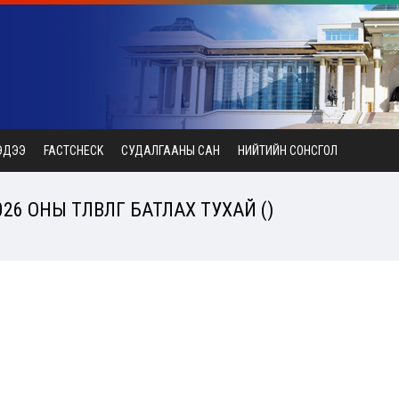
ЭДЭЭ
FACTCHECK
СУДАЛГААНЫ САН
НИЙТИЙН СОНСГОЛ
 ОНЫ ТӨЛӨВЛӨГӨӨ БАТЛАХ ТУХАЙ ()