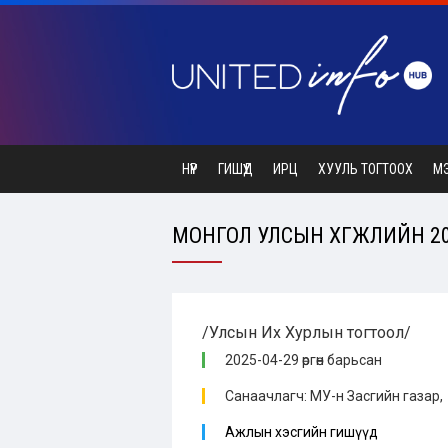
НҮҮР
ГИШҮҮД
ИРЦ
ХУУЛЬ ТОГТООХ
М
МОНГОЛ УЛСЫН ХӨГЖЛИЙН 2026
/Улсын Их Хурлын тогтоол/
2025-04-29 өргөн барьсан
Санаачлагч: МУ-н Засгийн газар,
Ажлын хэсгийн гишүүд