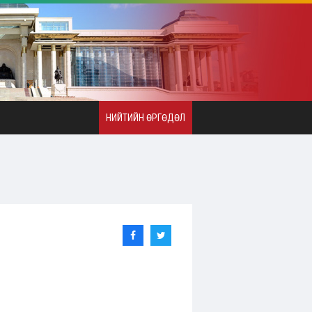
НИЙТИЙН ӨРГӨДӨЛ