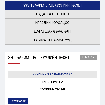
ҮЗЭЛ БАРИМТЛАЛ, ХУУЛИЙН ТӨСӨЛ
СУДАЛГАА, ТООЦОО
ИРГЭДИЙН ОРОЛЦОО
ДАГАЛДАХ ӨӨРЧЛӨЛТ
ХАВСРАЛТ БАРИМТУУД
ҮЗЭЛ БАРИМТЛАЛ, ХУУЛИЙН ТӨСӨЛ
Тайлбар
ХУУЛИЙН ҮЗЭЛ БАРИМТЛАЛ
ТАНИЛЦУУЛГА
ХУУЛИЙН ТӨСӨЛ
Татаж авах