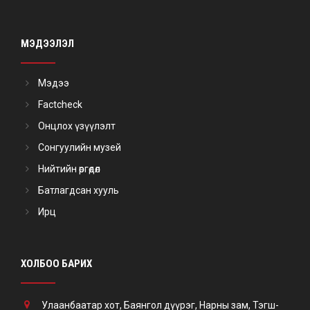
МЭДЭЭЛЭЛ
Мэдээ
Factcheck
Онцлох үзүүлэлт
Сонгуулийн музей
Нийтийн өргөдөл
Батлагдсан хууль
Ирц
ХОЛБОО БАРИХ
Улаанбаатар хот, Баянгол дүүрэг, Нарны зам, Тэгш-