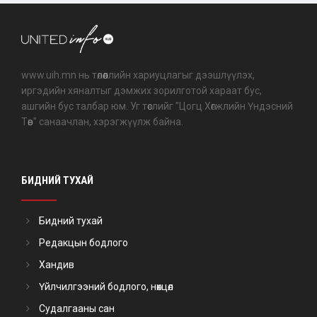
www.uih.mn нь төлөөллийн хариуцлагыг дээшлүүлэх,
иргэдийн хяналтыг дэмжих зорилготой хараат бус,
ашгийн бус талбар юм. Уг төслийг "Цогц Хөгжлийн Үндэсний
Төв" санаачлан, хэрэгжүүлж байна.
БИДНИЙ ТУХАЙ
Бидний тухай
Редакцын бодлого
Хандив
Үйлчилгээний бодлого, нөхцөл
Судалгааны сан