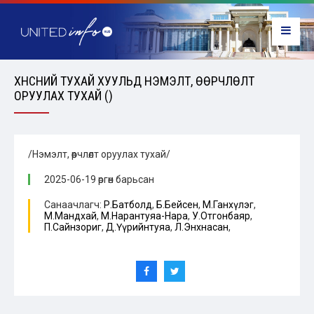
ХҮНСНИЙ ТУХАЙ ХУУЛЬД НЭМЭЛТ, ӨӨРЧЛӨЛТ
ОРУУЛАХ ТУХАЙ ()
/Нэмэлт, өөрчлөлт оруулах тухай/
2025-06-19 өргөн барьсан
Санаачлагч:
Р.Батболд
,
Б.Бейсен
,
М.Ганхүлэг
,
М.Мандхай
,
М.Нарантуяа-Нара
,
У.Отгонбаяр
,
П.Сайнзориг
,
Д.Үүрийнтуяа
,
Л.Энхнасан
,