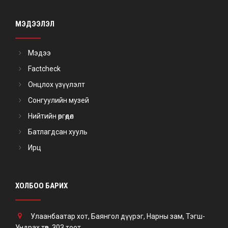
МЭДЭЭЛЭЛ
Мэдээ
Factcheck
Онцлох үзүүлэлт
Сонгуулийн музей
Нийтийн өргөдөл
Батлагдсан хууль
Ирц
ХОЛБОО БАРИХ
Улаанбаатар хот, Баянгол дүүрэг, Нарны зам, Тэгш-
Ундрах төв, 303 тоот