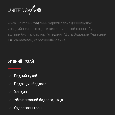
www.uih.mn нь төлөөллийн хариуцлагыг дээшлүүлэх,
иргэдийн хяналтыг дэмжих зорилготой хараат бус,
ашгийн бус талбар юм. Уг төслийг "Цогц Хөгжлийн Үндэсний
Төв" санаачлан, хэрэгжүүлж байна.
БИДНИЙ ТУХАЙ
Бидний тухай
Редакцын бодлого
Хандив
Үйлчилгээний бодлого, нөхцөл
Судалгааны сан