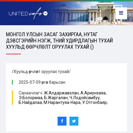
МОНГОЛ УЛСЫН ЗАСАГ ЗАХИРГАА, НУТАГ
ДЭВСГЭРИЙН НЭГЖ, ТҮҮНИЙ УДИРДЛАГЫН ТУХАЙ
ХУУЛЬД ӨӨРЧЛӨЛТ ОРУУЛАХ ТУХАЙ ()
/Хуульд өөрчлөлт оруулах тухай/
2025-07-09 өргөн барьсан
Санаачлагч:
Ж.Алдаржавхлан
,
А.Ариунзаяа
,
Э.Болормаа
,
Б.Жаргалан
,
Ч.Лодойсамбуу
,
Б.Найдалаа
,
М.Нарантуяа-Нара
,
У.Отгонбаяр
,