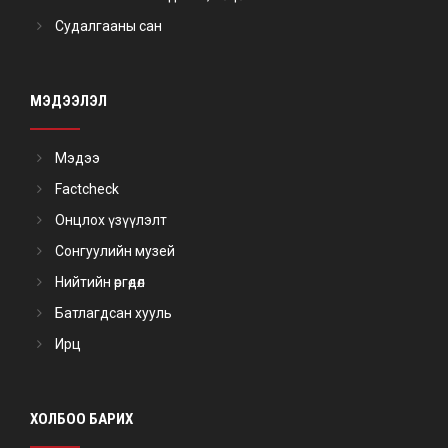
Судалгааны сан
МЭДЭЭЛЭЛ
Мэдээ
Factcheck
Онцлох үзүүлэлт
Сонгуулийн музей
Нийтийн өргөдөл
Батлагдсан хууль
Ирц
ХОЛБОО БАРИХ