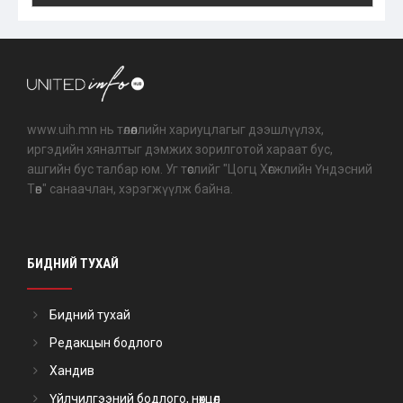
www.uih.mn нь төлөөллийн хариуцлагыг дээшлүүлэх,
иргэдийн хяналтыг дэмжих зорилготой хараат бус,
ашгийн бус талбар юм. Уг төслийг "Цогц Хөгжлийн Үндэсний
Төв" санаачлан, хэрэгжүүлж байна.
БИДНИЙ ТУХАЙ
Бидний тухай
Редакцын бодлого
Хандив
Үйлчилгээний бодлого, нөхцөл