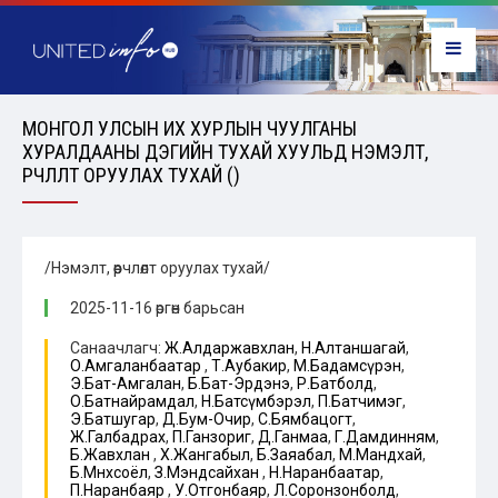
МОНГОЛ УЛСЫН ИХ ХУРЛЫН ЧУУЛГАНЫ
ХУРАЛДААНЫ ДЭГИЙН ТУХАЙ ХУУЛЬД НЭМЭЛТ,
ӨӨРЧЛӨЛТ ОРУУЛАХ ТУХАЙ ()
/Нэмэлт, өөрчлөлт оруулах тухай/
2025-11-16 өргөн барьсан
Санаачлагч:
Ж.Алдаржавхлан
,
Н.Алтаншагай
,
О.Амгаланбаатар
,
Т.Аубакир
,
М.Бадамсүрэн
,
Э.Бат-Амгалан
,
Б.Бат-Эрдэнэ
,
Р.Батболд
,
О.Батнайрамдал
,
Н.Батсүмбэрэл
,
П.Батчимэг
,
Э.Батшугар
,
Д.Бум-Очир
,
С.Бямбацогт
,
Ж.Галбадрах
,
П.Ганзориг
,
Д.Ганмаа
,
Г.Дамдинням
,
Б.Жавхлан
,
Х.Жангабыл
,
Б.Заяабал
,
М.Мандхай
,
Б.Мөнхсоёл
,
З.Мэндсайхан
,
Н.Наранбаатар
,
П.Наранбаяр
,
У.Отгонбаяр
,
Л.Соронзонболд
,