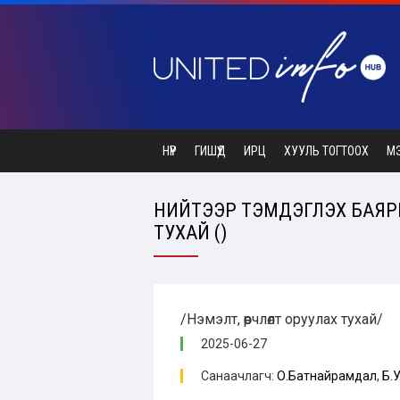
НҮҮР
ГИШҮҮД
ИРЦ
ХУУЛЬ ТОГТООХ
М
НИЙТЭЭР ТЭМДЭГЛЭХ БАЯР
ТУХАЙ ()
/Нэмэлт, өөрчлөлт оруулах тухай/
2025-06-27
Санаачлагч:
О.Батнайрамдал
,
Б.