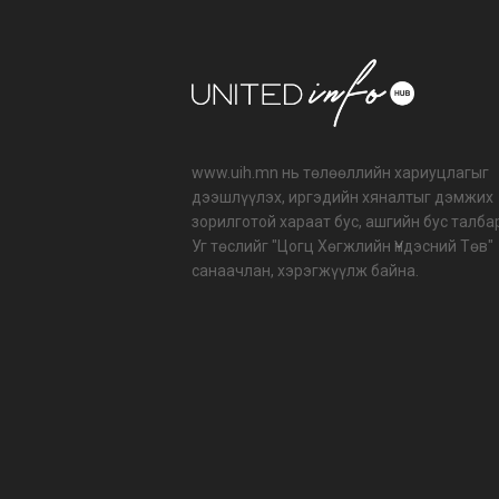
www.uih.mn нь төлөөллийн хариуцлагыг
дээшлүүлэх, иргэдийн хяналтыг дэмжих
зорилготой хараат бус, ашгийн бус талба
Уг төслийг "Цогц Хөгжлийн Үндэсний Төв"
санаачлан, хэрэгжүүлж байна.