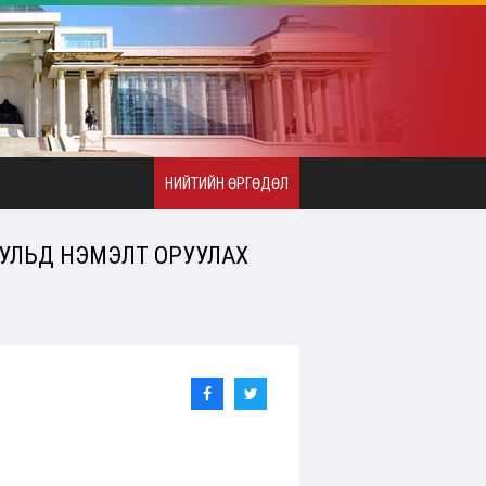
НИЙТИЙН ӨРГӨДӨЛ
УЛЬД НЭМЭЛТ ОРУУЛАХ