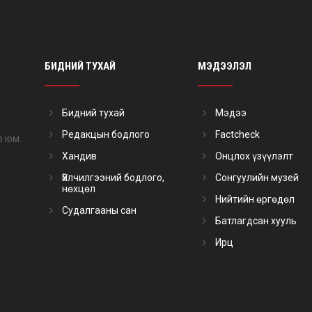
БИДНИЙ ТУХАЙ
МЭДЭЭЛЭЛ
Бидний тухай
Мэдээ
Редакцын бодлого
Factcheck
р юм.
Хандив
Онцлох үзүүлэлт
Үйлчилгээний бодлого,
Сонгуулийн музей
нөхцөл
Нийтийн өргөдөл
Судалгааны сан
Батлагдсан хууль
Ирц