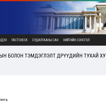
ЭДЭЭ
FACTCHECK
СУДАЛГААНЫ САН
НИЙТИЙН СОНСГОЛ
ЫН БОЛОН ТЭМДЭГЛЭЛТ ӨДРҮҮДИЙН ТУХАЙ ХУ
Уянга
,