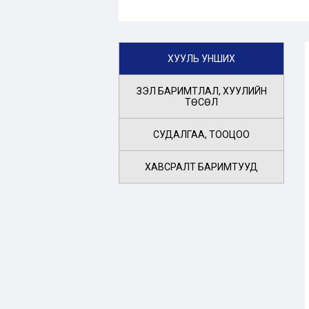
ХУУЛЬ УНШИХ
ҮЗЭЛ БАРИМТЛАЛ, ХУУЛИЙН
ТӨСӨЛ
СУДАЛГАА, ТООЦОО
ХАВСРАЛТ БАРИМТУУД