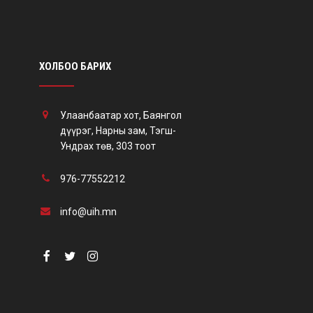
ХОЛБОО БАРИХ
Улаанбаатар хот, Баянгол
дүүрэг, Нарны зам, Тэгш-
Ундрах төв, 303 тоот
976-77552212
info@uih.mn