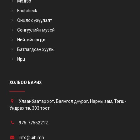
Мэдээ
Factcheck
Онцлох үзүүлэлт
Сонгуулийн музей
Нийтийн өргөдөл
Батлагдсан хууль
Ирц
ХОЛБОО БАРИХ
Улаанбаатар хот, Баянгол дүүрэг, Нарны зам, Тэгш-
Ундрах төв, 303 тоот
976-77552212
info@uih.mn