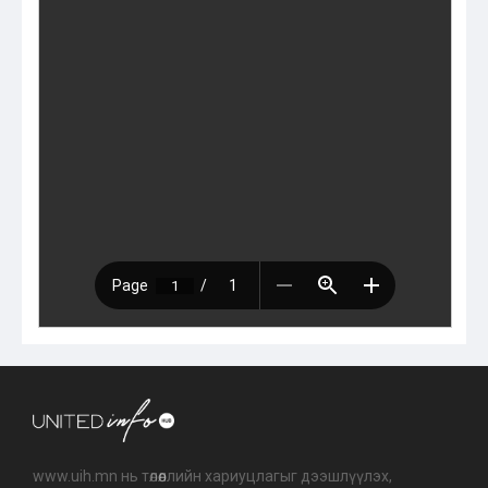
www.uih.mn нь төлөөллийн хариуцлагыг дээшлүүлэх,