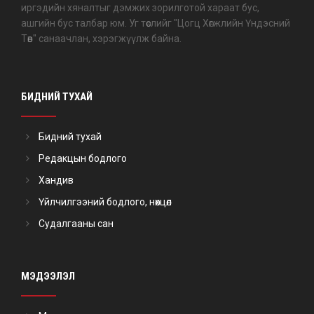
иргэдийн хяналтыг дэмжих зорилготой хараат бус,
ашгийн бус талбар юм. Уг төслийг "Цогц Хөгжлийн Үндэсний
Төв" санаачлан, хэрэгжүүлж байна.
БИДНИЙ ТУХАЙ
Бидний тухай
Редакцын бодлого
Хандив
Үйлчилгээний бодлого, нөхцөл
Судалгааны сан
МЭДЭЭЛЭЛ