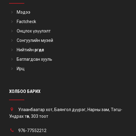
Мэдээ
Factcheck
Онцлох үзүүлэлт
Сонгуулийн музей
Нийтийн өргөдөл
Батлагдсан хууль
Ирц
ХОЛБОО БАРИХ
Улаанбаатар хот, Баянгол дүүрэг, Нарны зам, Тэгш-
Ундрах төв, 303 тоот
976-77552212