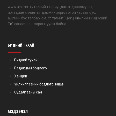
www.uih.mn нь төлөөллийн хариуцлагыг дээшлүүлэх,
иргэдийн хяналтыг дэмжих зорилготой хараат бус,
ашгийн бус талбар юм. Уг төслийг "Цогц Хөгжлийн Үндэсний
Төв" санаачлан, хэрэгжүүлж байна.
БИДНИЙ ТУХАЙ
Бидний тухай
Редакцын бодлого
Хандив
Үйлчилгээний бодлого, нөхцөл
Судалгааны сан
МЭДЭЭЛЭЛ