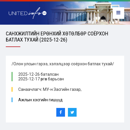
САНХҮҮЖИЛТИЙН ЕРӨНХИЙ ХӨТӨЛБӨР СОЁРХОН
БАТЛАХ ТУХАЙ (2025-12-26)
/Олон улсын гэрээ, хэлэлцээр соёрхон батлах тухай/
2025-12-26 баталсан
2025-12-17 өргөн барьсан
Санаачлагч: МУ-н Засгийн газар,
Ажлын хэсгийн гишүүд