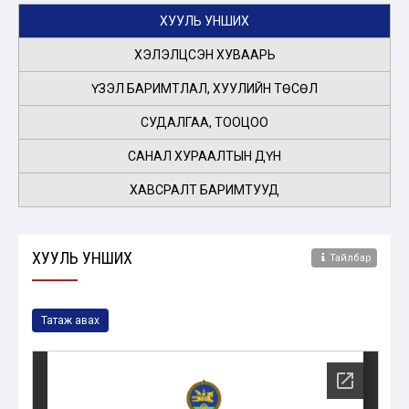
ХУУЛЬ УНШИХ
ХЭЛЭЛЦСЭН ХУВААРЬ
ҮЗЭЛ БАРИМТЛАЛ, ХУУЛИЙН ТӨСӨЛ
СУДАЛГАА, ТООЦОО
САНАЛ ХУРААЛТЫН ДҮН
ХАВСРАЛТ БАРИМТУУД
ХУУЛЬ УНШИХ
Тайлбар
Татаж авах