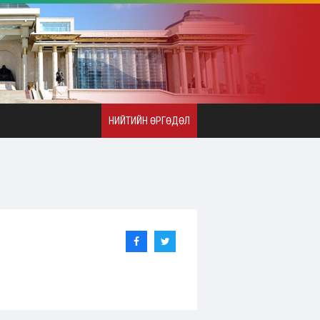
НИЙТИЙН ӨРГӨДӨЛ