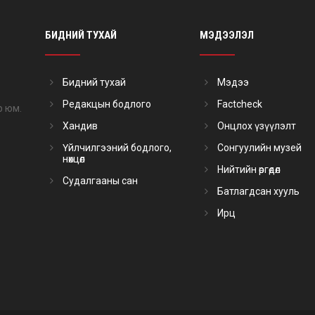
БИДНИЙ ТУХАЙ
МЭДЭЭЛЭЛ
Бидний тухай
Мэдээ
Редакцын бодлого
Factcheck
р юм.
Хандив
Онцлох үзүүлэлт
Үйлчилгээний бодлого,
Сонгуулийн музей
нөхцөл
Нийтийн өргөдөл
Судалгааны сан
Батлагдсан хууль
Ирц