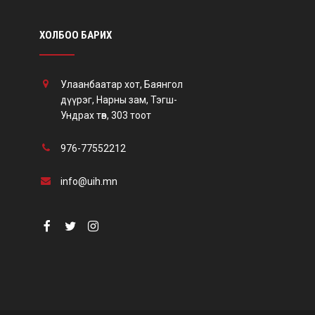
ХОЛБОО БАРИХ
Улаанбаатар хот, Баянгол
дүүрэг, Нарны зам, Тэгш-
Ундрах төв, 303 тоот
976-77552212
info@uih.mn