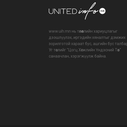
www.uih.mn нь төлөөллийн хариуцлагыг
дээшлүүлэх, иргэдийн хяналтыг дэмжих
зорилготой хараат бус, ашгийн бус талба
Уг төслийг "Цогц Хөгжлийн Үндэсний Төв"
санаачлан, хэрэгжүүлж байна.