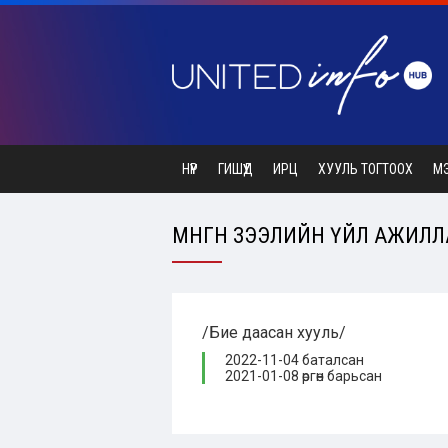
НҮҮР
ГИШҮҮД
ИРЦ
ХУУЛЬ ТОГТООХ
М
МӨНГӨН ЗЭЭЛИЙН ҮЙЛ АЖИЛЛА
/Бие даасан хууль/
2022-11-04 баталсан
2021-01-08 өргөн барьсан