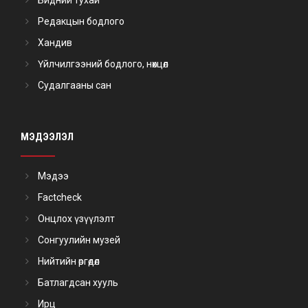
Бидний тухай
Редакцын бодлого
Хандив
Үйлчилгээний бодлого, нөхцөл
Судалгааны сан
МЭДЭЭЛЭЛ
Мэдээ
Factcheck
Онцлох үзүүлэлт
Сонгуулийн музей
Нийтийн өргөдөл
Батлагдсан хууль
Ирц