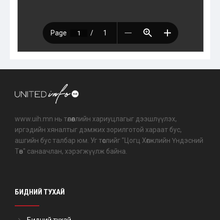
www.uih.mn нь төлөөллийн хариуцлагыг дээшлүүлэх,
иргэдийн хяналтыг дэмжих зорилготой хараат бус,
ашгийн бус талбар юм. Уг төслийг "Цогц Хөгжлийн Үндэсний
Төв" санаачлан, хэрэгжүүлж байна.
БИДНИЙ ТУХАЙ