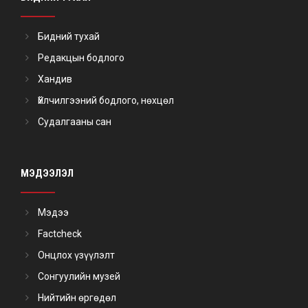
Бидний тухай
Редакцын бодлого
Хандив
Үйлчилгээний бодлого, нөхцөл
Судалгааны сан
МЭДЭЭЛЭЛ
Мэдээ
Factcheck
Онцлох үзүүлэлт
Сонгуулийн музей
Нийтийн өргөдөл