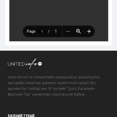
www.uih.mn нь төлөөллийн хариуцлагыг дээшлүүлэх,
иргэдийн хяналтыг дэмжих зорилготой хараат бус,
ашгийн бус талбар юм. Уг төслийг "Цогц Хөгжлийн
Үндэсний Төв" санаачлан, хэрэгжүүлж байна.
БИДНИЙ ТУХАЙ