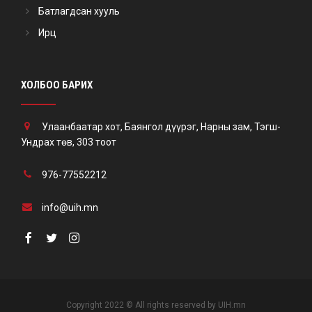
Батлагдсан хууль
Ирц
ХОЛБОО БАРИХ
Улаанбаатар хот, Баянгол дүүрэг, Нарны зам, Тэгш-
Ундрах төв, 303 тоот
976-77552212
info@uih.mn
Copyright 2022 © All rights reserved by UIH.mn