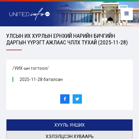
УЛСЫН ИХ ХУРЛЫН ЕРӨНХИЙ НАРИЙН БИЧГИЙН
ДАРГЫН ҮҮРЭГТ АЖЛААС ЧӨЛӨӨЛӨХ ТУХАЙ (2025-11-28)
/УИХ-ын тогтоол/
2025-11-28 баталсан
ХУУЛЬ УНШИХ
ХЭЛЭЛЦСЭН ХУВААРЬ