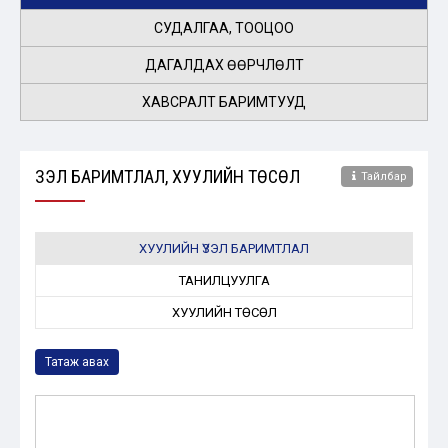
СУДАЛГАА, ТООЦОО
ДАГАЛДАХ ӨӨРЧЛӨЛТ
ХАВСРАЛТ БАРИМТУУД
ҮЗЭЛ БАРИМТЛАЛ, ХУУЛИЙН ТӨСӨЛ
Тайлбар
ХУУЛИЙН ҮЗЭЛ БАРИМТЛАЛ
ТАНИЛЦУУЛГА
ХУУЛИЙН ТӨСӨЛ
Татаж авах