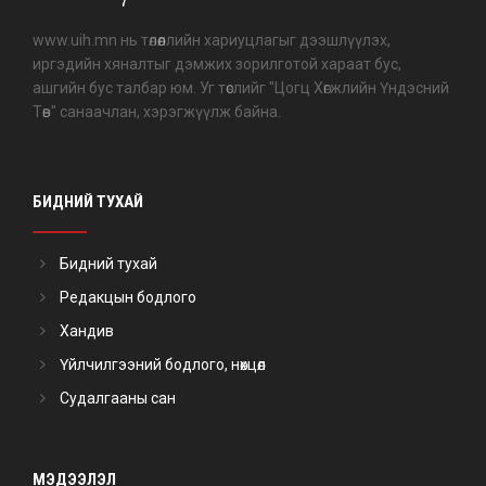
www.uih.mn нь төлөөллийн хариуцлагыг дээшлүүлэх,
иргэдийн хяналтыг дэмжих зорилготой хараат бус,
ашгийн бус талбар юм. Уг төслийг "Цогц Хөгжлийн Үндэсний
Төв" санаачлан, хэрэгжүүлж байна.
БИДНИЙ ТУХАЙ
Бидний тухай
Редакцын бодлого
Хандив
Үйлчилгээний бодлого, нөхцөл
Судалгааны сан
МЭДЭЭЛЭЛ