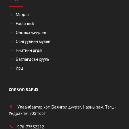
Мэдээ
Factcheck
Онцлох үзүүлэлт
Сонгуулийн музей
Нийтийн өргөдөл
Батлагдсан хууль
Ирц
ХОЛБОО БАРИХ
Улаанбаатар хот, Баянгол дүүрэг, Нарны зам, Тэгш-
Ундрах төв, 303 тоот
976-77552212