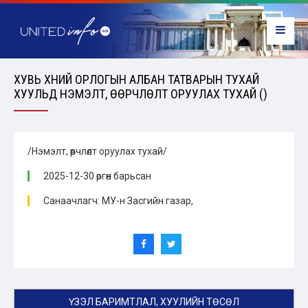
ХУВЬ ХҮНИЙ ОРЛОГЫН АЛБАН ТАТВАРЫН ТУХАЙ
ХУУЛЬД НЭМЭЛТ, ӨӨРЧЛӨЛТ ОРУУЛАХ ТУХАЙ ()
/Нэмэлт, өөрчлөлт оруулах тухай/
2025-12-30 өргөн барьсан
Санаачлагч: МУ-н Засгийн газар,
ҮЗЭЛ БАРИМТЛАЛ, ХУУЛИЙН ТӨСӨЛ