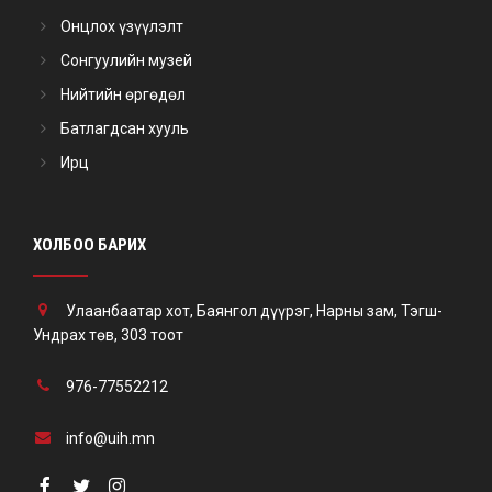
Онцлох үзүүлэлт
Сонгуулийн музей
Нийтийн өргөдөл
Батлагдсан хууль
Ирц
ХОЛБОО БАРИХ
Улаанбаатар хот, Баянгол дүүрэг, Нарны зам, Тэгш-
Ундрах төв, 303 тоот
976-77552212
info@uih.mn