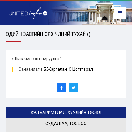
ЭДИЙН ЗАСГИЙН ЭРХ ЧӨЛӨӨНИЙ ТУХАЙ ()
/Шинэчилсэн найруулга/
Санаачлагч:
Б.Жаргалан
,
О.Цогтгэрэл
,
ҮЗЭЛ БАРИМТЛАЛ, ХУУЛИЙН ТӨСӨЛ
СУДАЛГАА, ТООЦОО