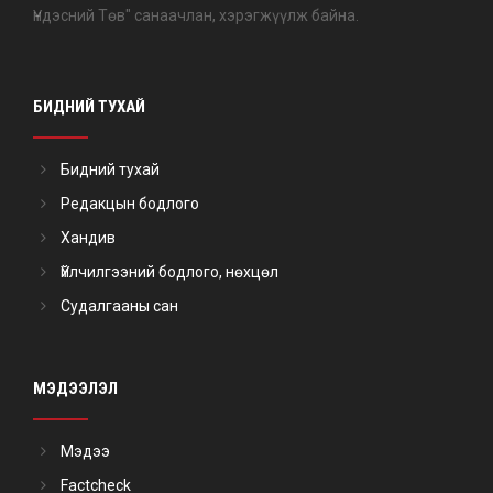
Үндэсний Төв" санаачлан, хэрэгжүүлж байна.
БИДНИЙ ТУХАЙ
Бидний тухай
Редакцын бодлого
Хандив
Үйлчилгээний бодлого, нөхцөл
Судалгааны сан
МЭДЭЭЛЭЛ
Мэдээ
Factcheck