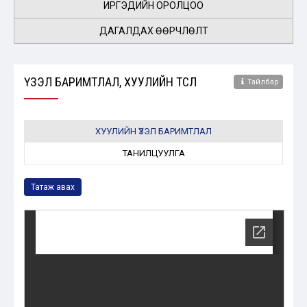
ИРГЭДИЙН ОРОЛЦОО
ДАГАЛДАХ ӨӨРЧЛӨЛТ
ҮЗЭЛ БАРИМТЛАЛ, ХУУЛИЙН ТӨСӨЛ
Тайлбар
ХУУЛИЙН ҮЗЭЛ БАРИМТЛАЛ
ТАНИЛЦУУЛГА
Татаж авах