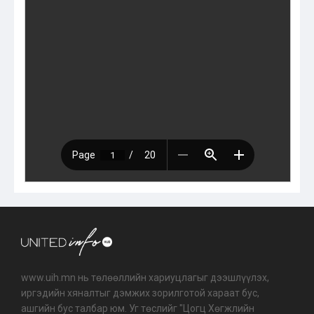
www.uih.mn нь төлөөллийн хариуцлагыг дээшлүүлэх,
иргэдийн хяналтыг дэмжих зорилготой хараат бус,
ашгийн бус талбар юм. Уг төслийг "Цогц Хөгжлийн