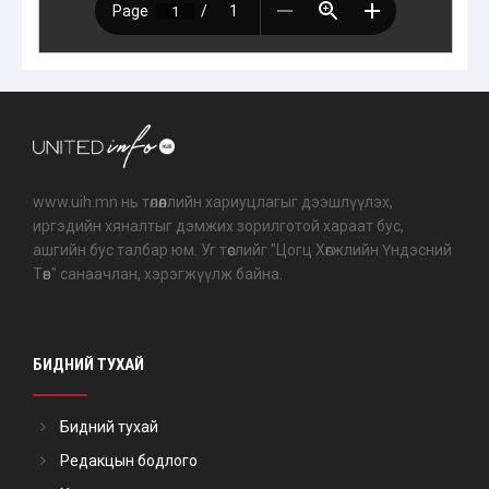
www.uih.mn нь төлөөллийн хариуцлагыг дээшлүүлэх,
иргэдийн хяналтыг дэмжих зорилготой хараат бус,
ашгийн бус талбар юм. Уг төслийг "Цогц Хөгжлийн Үндэсний
Төв" санаачлан, хэрэгжүүлж байна.
БИДНИЙ ТУХАЙ
Бидний тухай
Редакцын бодлого