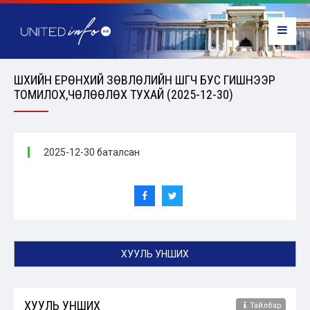
ШҮҮХИЙН ЕРӨНХИЙ ЗӨВЛӨЛИЙН ШҮҮГЧ БУС ГИШҮҮНЭЭР
ТОМИЛОХ,ЧӨЛӨӨЛӨХ ТУХАЙ (2025-12-30)
2025-12-30 баталсан
ХУУЛЬ УНШИХ
ХУУЛЬ УНШИХ
Тайлбар