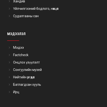
Хандив
Үйлчилгээний бодлого, нөхцөл
Судалгааны сан
МЭДЭЭЛЭЛ
Мэдээ
Factcheck
Онцлох үзүүлэлт
Сонгуулийн музей
Нийтийн өргөдөл
Батлагдсан хууль
Ирц