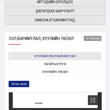
ИРГЭДИЙН ОРОЛЦОО
ДАГАЛДАХ ӨӨРЧЛӨЛТ
ХАВСРАЛТ БАРИМТУУД
ҮЗЭЛ БАРИМТЛАЛ, ХУУЛИЙН ТӨСӨЛ
Тайлбар
ХУУЛИЙН ҮЗЭЛ БАРИМТЛАЛ
ТАНИЛЦУУЛГА
ХУУЛИЙН ТӨСӨЛ
Татаж авах