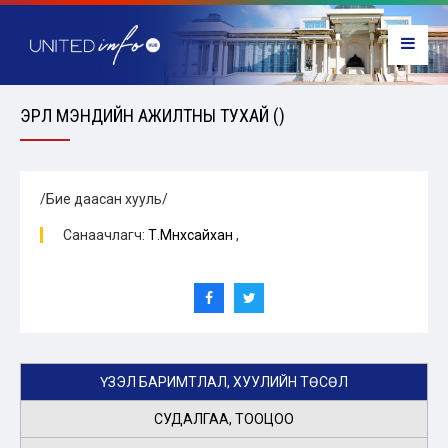
ЭРҮҮЛ МЭНДИЙН АЖИЛТНЫ ТУХАЙ ()
/Бие даасан хууль/
Санаачлагч:
Т.Мөнхсайхан
,
ҮЗЭЛ БАРИМТЛАЛ, ХУУЛИЙН ТӨСӨЛ
СУДАЛГАА, ТООЦОО