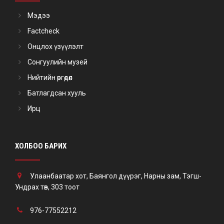
Мэдээ
Factcheck
Онцлох үзүүлэлт
Сонгуулийн музей
Нийтийн өргөдөл
Батлагдсан хууль
Ирц
ХОЛБОО БАРИХ
Улаанбаатар хот, Баянгол дүүрэг, Нарны зам, Тэгш-
Ундрах төв, 303 тоот
976-77552212