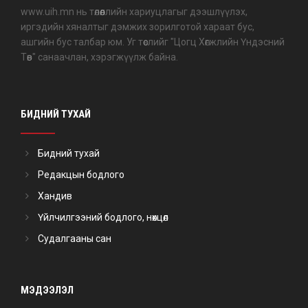
www.uih.mn нь төлөөллийн хариуцлагыг дээшлүүлэх,
иргэдийн хяналтыг дэмжих зорилготой хараат бус,
ашгийн бус талбар юм. Уг төслийг "Цогц Хөгжлийн Үндэсний
Төв" санаачлан, хэрэгжүүлж байна.
БИДНИЙ ТУХАЙ
Бидний тухай
Редакцын бодлого
Хандив
Үйлчилгээний бодлого, нөхцөл
Судалгааны сан
МЭДЭЭЛЭЛ