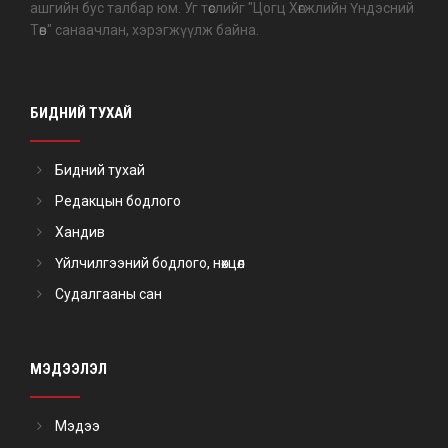
ашгийн бус талбар юм. Уг төслийг "Цогц Хөгжлийн Үндэсний
Төв" санаачлан, хэрэгжүүлж байна.
БИДНИЙ ТУХАЙ
Бидний тухай
Редакцын бодлого
Хандив
Үйлчилгээний бодлого, нөхцөл
Судалгааны сан
МЭДЭЭЛЭЛ
Мэдээ