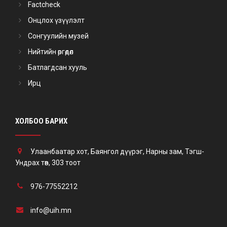
Factcheck
Онцлох үзүүлэлт
Сонгуулийн музей
Нийтийн өргөдөл
Батлагдсан хууль
Ирц
ХОЛБОО БАРИХ
Улаанбаатар хот, Баянгол дүүрэг, Нарны зам, Тэгш-
Ундрах төв, 303 тоот
976-77552212
info@uih.mn