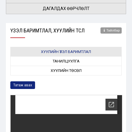
ДАГАЛДАХ ӨӨРЧЛӨЛТ
ҮЗЭЛ БАРИМТЛАЛ, ХУУЛИЙН ТӨСӨЛ
Тайлбар
ХУУЛИЙН ҮЗЭЛ БАРИМТЛАЛ
ТАНИЛЦУУЛГА
ХУУЛИЙН ТӨСӨЛ
Татаж авах