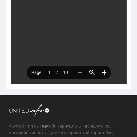
www.uih.mn нь төлөөллийн хариуцлагыг дээшлүүлэх,
иргэдийн хяналтыг дэмжих зорилготой хараат бус,