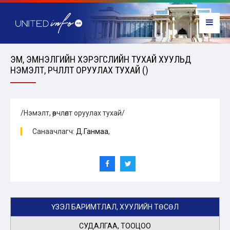
ЭМ, ЭМНЭЛГИЙН ХЭРЭГСЛИЙН ТУХАЙ ХУУЛЬД
НЭМЭЛТ, ӨӨРЧЛӨЛТ ОРУУЛАХ ТУХАЙ ()
/Нэмэлт, өөрчлөлт оруулах тухай/
Санаачлагч:
Д.Ганмаа
,
ҮЗЭЛ БАРИМТЛАЛ, ХУУЛИЙН ТӨСӨЛ
СУДАЛГАА, ТООЦОО