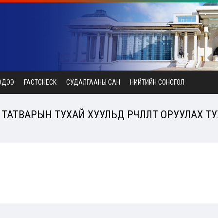
ЭДЭЭ
FACTCHECK
СУДАЛГААНЫ САН
НИЙТИЙН СОНСГОЛ
АТВАРЫН ТУХАЙ ХУУЛЬД ӨӨРЧЛӨЛТ ОРУУЛАХ ТУ