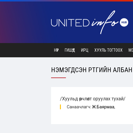
НҮҮР
ГИШҮҮД
ИРЦ
ХУУЛЬ ТОГТООХ
М
НЭМЭГДСЭН ӨРТГИЙН АЛБАН Т
/Хуульд өөрчлөлт оруулах тухай/
Санаачлагч:
Ж.Баярмаа
,