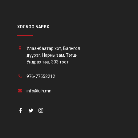
ХОЛБОО БАРИХ
Улаанбаатар хот, Баянгол
дүүрэг, Нарны зам, Тэгш-
Ундрах төв, 303 тоот
976-77552212
info@uih.mn