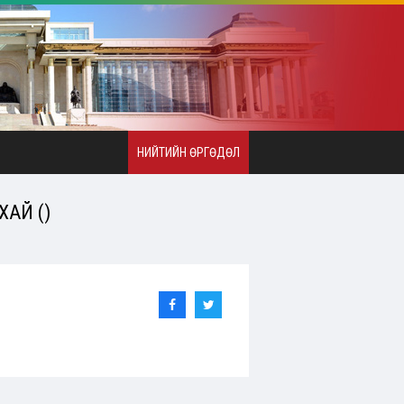
НИЙТИЙН ӨРГӨДӨЛ
ХАЙ ()