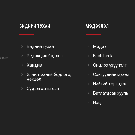
БИДНИЙ ТУХАЙ
МЭДЭЭЛЭЛ
Бидний тухай
Мэдээ
Редакцын бодлого
Factcheck
р юм.
Хандив
Онцлох үзүүлэлт
Үйлчилгээний бодлого,
Сонгуулийн музей
нөхцөл
Нийтийн өргөдөл
Судалгааны сан
Батлагдсан хууль
Ирц