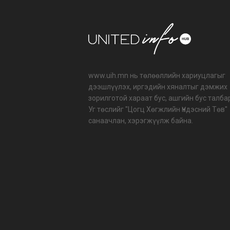
www.uih.mn нь төлөөллийн хариуцлагыг
дээшлүүлэх, иргэдийн хяналтыг дэмжих
зорилготой хараат бус, ашгийн бус талба
Уг төслийг "Цогц Хөгжлийн Үндэсний Төв"
санаачлан, хэрэгжүүлж байна.