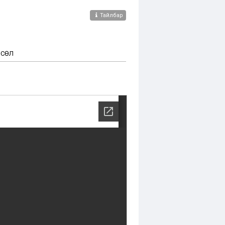
Тайлбар
ӨСӨЛ