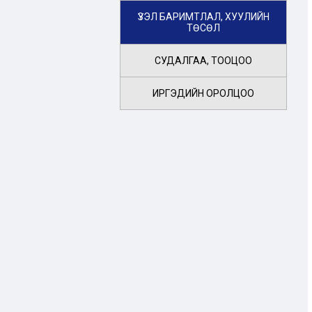
ҮЗЭЛ БАРИМТЛАЛ, ХУУЛИЙН
ТӨСӨЛ
СУДАЛГАА, ТООЦОО
ИРГЭДИЙН ОРОЛЦОО