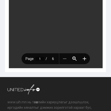
www.uih.mn нь төлөөллийн хариуцлагыг дээшлүүлэх,
иргэдийн хяналтыг дэмжих зорилготой хараат бус,