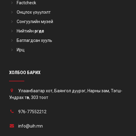
Factcheck
Онцлох үзүүлэлт
Сонгуулийн музей
Нийтийн өргөдөл
Батлагдсан хууль
Ирц
ХОЛБОО БАРИХ
Улаанбаатар хот, Баянгол дүүрэг, Нарны зам, Тэгш-
Ундрах төв, 303 тоот
976-77552212
info@uih.mn