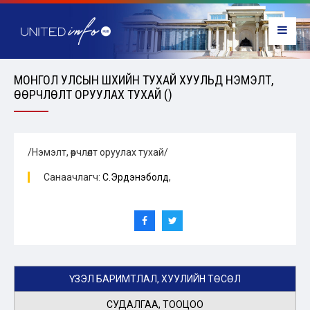
МОНГОЛ УЛСЫН ШҮҮХИЙН ТУХАЙ ХУУЛЬД НЭМЭЛТ,
ӨӨРЧЛӨЛТ ОРУУЛАХ ТУХАЙ ()
/Нэмэлт, өөрчлөлт оруулах тухай/
Санаачлагч:
С.Эрдэнэболд
,
ҮЗЭЛ БАРИМТЛАЛ, ХУУЛИЙН ТӨСӨЛ
СУДАЛГАА, ТООЦОО