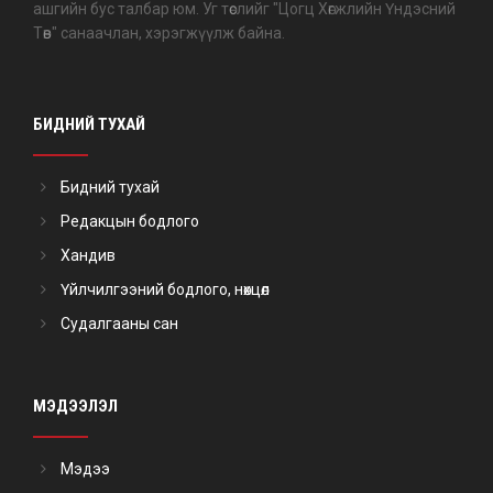
ашгийн бус талбар юм. Уг төслийг "Цогц Хөгжлийн Үндэсний
Төв" санаачлан, хэрэгжүүлж байна.
БИДНИЙ ТУХАЙ
Бидний тухай
Редакцын бодлого
Хандив
Үйлчилгээний бодлого, нөхцөл
Судалгааны сан
МЭДЭЭЛЭЛ
Мэдээ