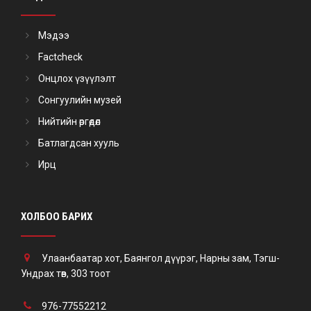
Мэдээ
Factcheck
Онцлох үзүүлэлт
Сонгуулийн музей
Нийтийн өргөдөл
Батлагдсан хууль
Ирц
ХОЛБОО БАРИХ
Улаанбаатар хот, Баянгол дүүрэг, Нарны зам, Тэгш-
Ундрах төв, 303 тоот
976-77552212