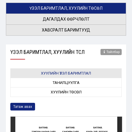
ҮЗЭЛ БАРИМТЛАЛ, ХУУЛИЙН ТӨСӨЛ
ДАГАЛДАХ ӨӨРЧЛӨЛТ
ХАВСРАЛТ БАРИМТУУД
ҮЗЭЛ БАРИМТЛАЛ, ХУУЛИЙН ТӨСӨЛ
Тайлбар
ХУУЛИЙН ҮЗЭЛ БАРИМТЛАЛ
ТАНИЛЦУУЛГА
ХУУЛИЙН ТӨСӨЛ
Татаж авах