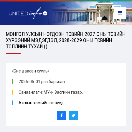
МОНГОЛ УЛСЫН НЭГДСЭН ТӨСВИЙН 2027 ОНЫ ТӨСВИЙН
ХҮРЭЭНИЙ МЭДЭГДЭЛ, 2028-2029 ОНЫ ТӨСВИЙН
ТӨСӨӨЛЛИЙН ТУХАЙ ()
/Бие даасан хууль/
2026-05-01 өргөн барьсан
Санаачлагч: МУ-н Засгийн газар,
Ажлын хэсгийн гишүүд