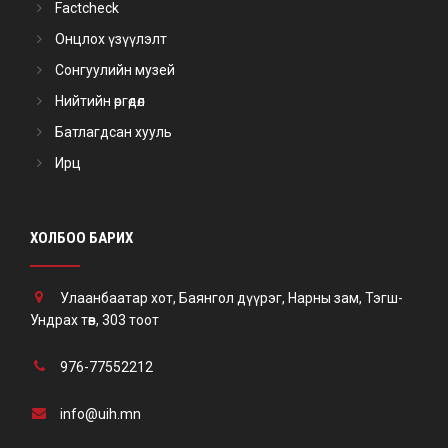
Factcheck
Онцлох үзүүлэлт
Сонгуулийн музей
Нийтийн өргөдөл
Батлагдсан хууль
Ирц
ХОЛБОО БАРИХ
Улаанбаатар хот, Баянгол дүүрэг, Нарны зам, Тэгш-
Ундрах төв, 303 тоот
976-77552212
info@uih.mn