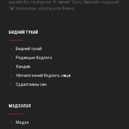
ашгийн бус талбар юм. Уг төслийг "Цогц Хөгжлийн Үндэсний
Төв" санаачлан, хэрэгжүүлж байна.
БИДНИЙ ТУХАЙ
Бидний тухай
Редакцын бодлого
Хандив
Үйлчилгээний бодлого, нөхцөл
Судалгааны сан
МЭДЭЭЛЭЛ
Мэдээ