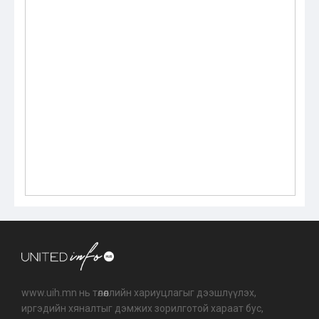
www.uih.mn нь төлөөллийн хариуцлагыг дээшлүүлэх,
иргэдийн хяналтыг дэмжих зорилготой хараат бус,