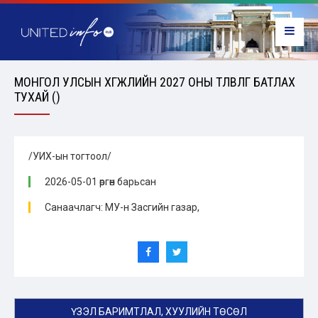
МОНГОЛ УЛСЫН ХӨГЖЛИЙН 2027 ОНЫ ТӨЛӨВЛӨГӨӨ БАТЛАХ
ТУХАЙ ()
/УИХ-ын тогтоол/
2026-05-01 өргөн барьсан
Санаачлагч: МУ-н Засгийн газар,
ҮЗЭЛ БАРИМТЛАЛ, ХУУЛИЙН ТӨСӨЛ