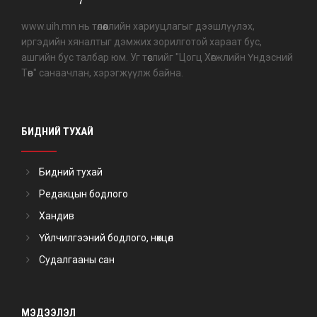
www.uih.mn нь төлөөллийн хариуцлагыг дээшлүүлэх,
иргэдийн хяналтыг дэмжих зорилготой хараат бус,
ашгийн бус талбар юм. Уг төслийг "Цогц Хөгжлийн Үндэсний
Төв" санаачлан, хэрэгжүүлж байна.
БИДНИЙ ТУХАЙ
Бидний тухай
Редакцын бодлого
Хандив
Үйлчилгээний бодлого, нөхцөл
Судалгааны сан
МЭДЭЭЛЭЛ