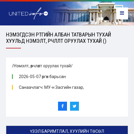
НЭМЭГДСЭН ӨРТГИЙН АЛБАН ТАТВАРЫН ТУХАЙ
ХУУЛЬД НЭМЭЛТ, ӨӨРЧЛӨЛТ ОРУУЛАХ ТУХАЙ ()
/Нэмэлт, өөрчлөлт оруулах тухай/
2026-05-07 өргөн барьсан
Санаачлагч: МУ-н Засгийн газар,
ҮЗЭЛ БАРИМТЛАЛ, ХУУЛИЙН ТӨСӨЛ