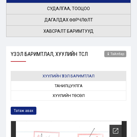
СУДАЛГАА, ТООЦОО
ДАГАЛДАХ ӨӨРЧЛӨЛТ
ХАВСРАЛТ БАРИМТУУД
ҮЗЭЛ БАРИМТЛАЛ, ХУУЛИЙН ТӨСӨЛ
Тайлбар
ХУУЛИЙН ҮЗЭЛ БАРИМТЛАЛ
ТАНИЛЦУУЛГА
ХУУЛИЙН ТӨСӨЛ
Татаж авах