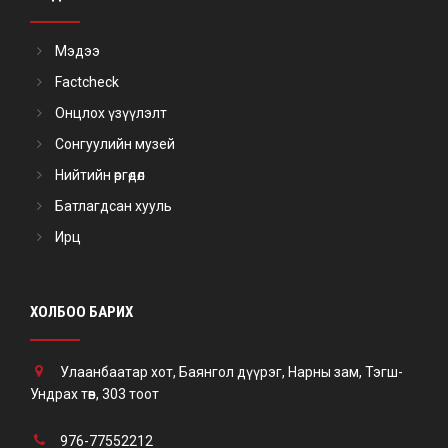
Мэдээ
Factcheck
Онцлох үзүүлэлт
Сонгуулийн музей
Нийтийн өргөдөл
Батлагдсан хууль
Ирц
ХОЛБОО БАРИХ
Улаанбаатар хот, Баянгол дүүрэг, Нарны зам, Тэгш-
Ундрах төв, 303 тоот
976-77552212