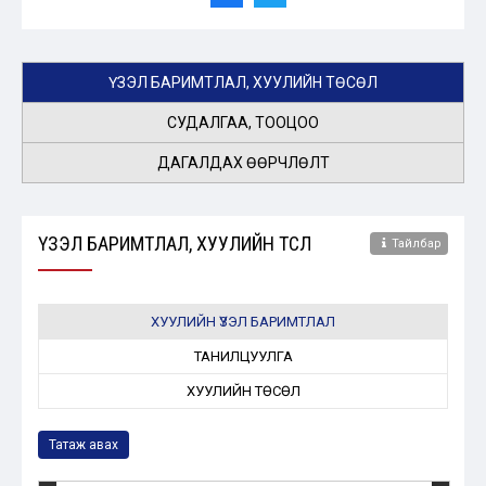
ҮЗЭЛ БАРИМТЛАЛ, ХУУЛИЙН ТӨСӨЛ
СУДАЛГАА, ТООЦОО
ДАГАЛДАХ ӨӨРЧЛӨЛТ
ҮЗЭЛ БАРИМТЛАЛ, ХУУЛИЙН ТӨСӨЛ
Тайлбар
ХУУЛИЙН ҮЗЭЛ БАРИМТЛАЛ
ТАНИЛЦУУЛГА
ХУУЛИЙН ТӨСӨЛ
Татаж авах