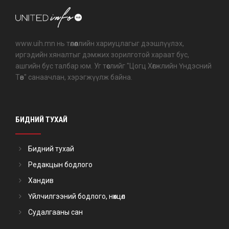
www.uih.mn нь төлөөллийн хариуцлагыг дээшлүүлэх,
иргэдийн хяналтыг дэмжих зорилготой хараат бус,
ашгийн бус талбар юм. Уг төслийг "Цогц Хөгжлийн Үндэсний
Төв" санаачлан, хэрэгжүүлж байна.
БИДНИЙ ТУХАЙ
Бидний тухай
Редакцын бодлого
Хандив
Үйлчилгээний бодлого, нөхцөл
Судалгааны сан