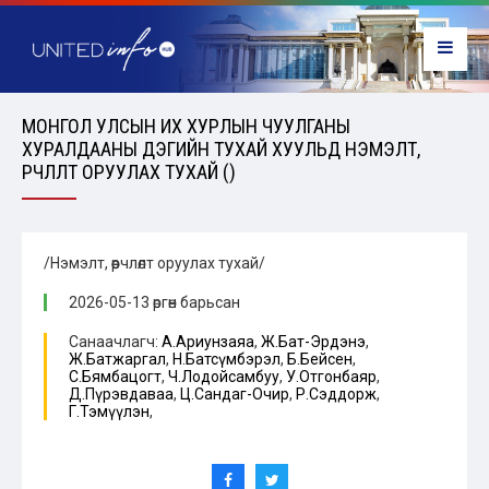
МОНГОЛ УЛСЫН ИХ ХУРЛЫН ЧУУЛГАНЫ
ХУРАЛДААНЫ ДЭГИЙН ТУХАЙ ХУУЛЬД НЭМЭЛТ,
ӨӨРЧЛӨЛТ ОРУУЛАХ ТУХАЙ ()
/Нэмэлт, өөрчлөлт оруулах тухай/
2026-05-13 өргөн барьсан
Санаачлагч:
А.Ариунзаяа
,
Ж.Бат-Эрдэнэ
,
Ж.Батжаргал
,
Н.Батсүмбэрэл
,
Б.Бейсен
,
С.Бямбацогт
,
Ч.Лодойсамбуу
,
У.Отгонбаяр
,
Д.Пүрэвдаваа
,
Ц.Сандаг-Очир
,
Р.Сэддорж
,
Г.Тэмүүлэн
,