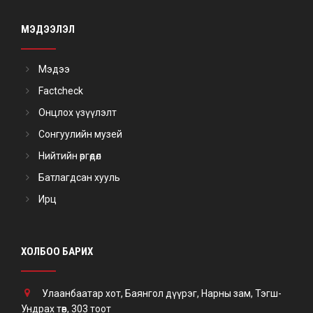
МЭДЭЭЛЭЛ
Мэдээ
Factcheck
Онцлох үзүүлэлт
Сонгуулийн музей
Нийтийн өргөдөл
Батлагдсан хууль
Ирц
ХОЛБОО БАРИХ
Улаанбаатар хот, Баянгол дүүрэг, Нарны зам, Тэгш-
Ундрах төв, 303 тоот