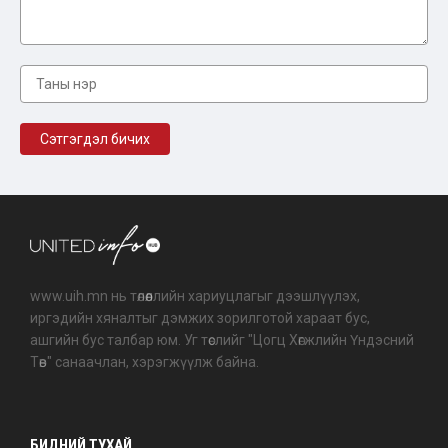
www.uih.mn нь төлөөллийн хариуцлагыг дээшлүүлэх,
иргэдийн хяналтыг дэмжих зорилготой хараат бус,
ашгийн бус талбар юм. Уг төслийг "Цогц Хөгжлийн Үндэсний
Төв" санаачлан, хэрэгжүүлж байна.
БИДНИЙ ТУХАЙ