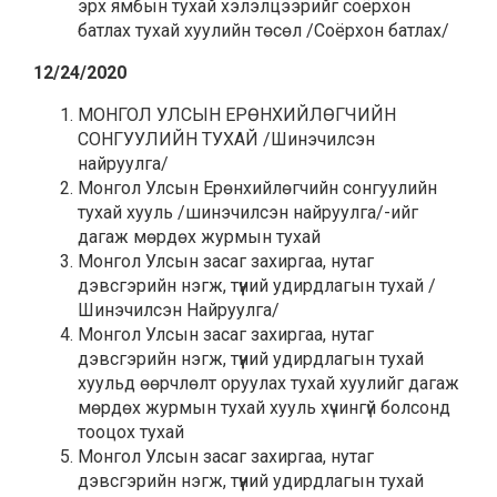
эрх ямбын тухай хэлэлцээрийг соёрхон
батлах тухай хуулийн төсөл /Соёрхон батлах/
12/24/2020
МОНГОЛ УЛСЫН ЕРӨНХИЙЛӨГЧИЙН
СОНГУУЛИЙН ТУХАЙ /Шинэчилсэн
найруулга/
Монгол Улсын Ерөнхийлөгчийн сонгуулийн
тухай хууль /шинэчилсэн найруулга/-ийг
дагаж мөрдөх журмын тухай
Монгол Улсын засаг захиргаа, нутаг
дэвсгэрийн нэгж, түүний удирдлагын тухай /
Шинэчилсэн Найруулга/
Монгол Улсын засаг захиргаа, нутаг
дэвсгэрийн нэгж, түүний удирдлагын тухай
хуульд өөрчлөлт оруулах тухай хуулийг дагаж
мөрдөх журмын тухай хууль хүчингүй болсонд
тооцох тухай
Монгол Улсын засаг захиргаа, нутаг
дэвсгэрийн нэгж, түүний удирдлагын тухай