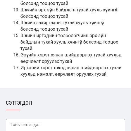
болсонд тооцох тухай
Шүүгчийн эрх зүйн байдлын тухай хууль хүчингүй
болсонд тооцох тухай
Шүүхийн захиргааны тухай хууль хүчингүй
болсонд тооцох тухай
Шүүхийн иргэдийн төлөөлөгчийн эрх зүйн
байдлын тухай хууль хүчингүй болсонд тооцох
тухай
Эрүүгийн хэрэг хянан шийдвэрлэх тухай хуульд
өөрчлөлт оруулах тухай
Иргэний хэрэг шүүхэд хянан шийдвэрлэх тухай
хуульд нэмэлт, өөрчлөлт оруулах тухай
СЭТГЭГДЭЛ