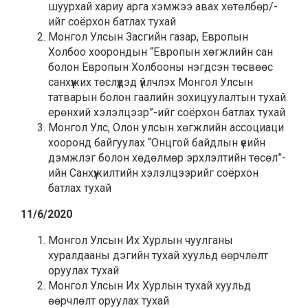
шуурхай хариу арга хэмжээ авах хөтөлбөр/-
ийг соёрхон батлах тухай
Монгол Улсын Засгийн газар, Европын
Холбоо хоорондын “Европын хөгжлийн сан
болон Европын Холбооны нэгдсэн төсвөөс
санхүүжих төслүүдэд үйлчлэх Монгол Улсын
татварын болон гаалийн зохицуулалтын тухай
ерөнхий хэлэлцээр”-ийг соёрхон батлах тухай
Монгол Улс, Олон улсын хөгжлийн ассоциаци
хооронд байгуулах “Онцгой байдлын үеийн
дэмжлэг болон хөдөлмөр эрхлэлтийн төсөл”-
ийн Санхүүжилтийн хэлэлцээрийг соёрхон
батлах тухай
11/6/2020
Монгол Улсын Их Хурлын чуулганы
хуралдааны дэгийн тухай хуульд өөрчлөлт
оруулах тухай
Монгол Улсын Их Хурлын тухай хуульд
өөрчлөлт оруулах тухай