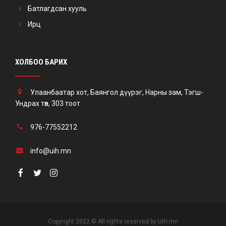
Батлагдсан хууль
Ирц
ХОЛБОО БАРИХ
Улаанбаатар хот, Баянгол дүүрэг, Нарны зам, Тэгш-
Ундрах төв, 303 тоот
976-77552212
info@uih.mn
Copyright 2022 © All rights reserved by UIH.mn