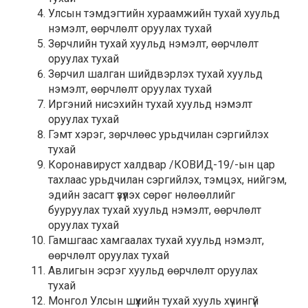
Улсын тэмдэгтийн хураамжийн тухай хуульд
нэмэлт, өөрчлөлт оруулах тухай
Зөрчлийн тухай хуульд нэмэлт, өөрчлөлт
оруулах тухай
Зөрчил шалган шийдвэрлэх тухай хуульд
нэмэлт, өөрчлөлт оруулах тухай
Иргэний нисэхийн тухай хуульд нэмэлт
оруулах тухай
Гэмт хэрэг, зөрчлөөс урьдчилан сэргийлэх
тухай
Коронавируст халдвар /КОВИД-19/-ын цар
тахлаас урьдчилан сэргийлэх, тэмцэх, нийгэм,
эдийн засагт үзүүлэх сөрөг нөлөөллийг
бууруулах тухай хуульд нэмэлт, өөрчлөлт
оруулах тухай
Гамшгаас хамгаалах тухай хуульд нэмэлт,
өөрчлөлт оруулах тухай
Авлигын эсрэг хуульд өөрчлөлт оруулах
тухай
Монгол Улсын шүүхийн тухай хууль хүчингүй