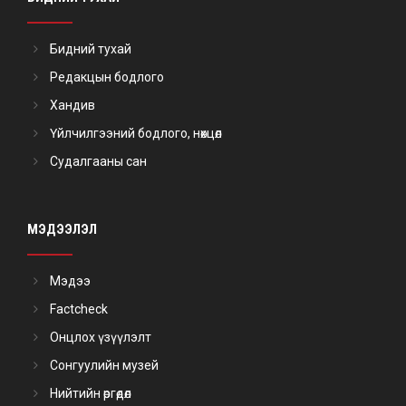
Бидний тухай
Редакцын бодлого
Хандив
Үйлчилгээний бодлого, нөхцөл
Судалгааны сан
МЭДЭЭЛЭЛ
Мэдээ
Factcheck
Онцлох үзүүлэлт
Сонгуулийн музей
Нийтийн өргөдөл