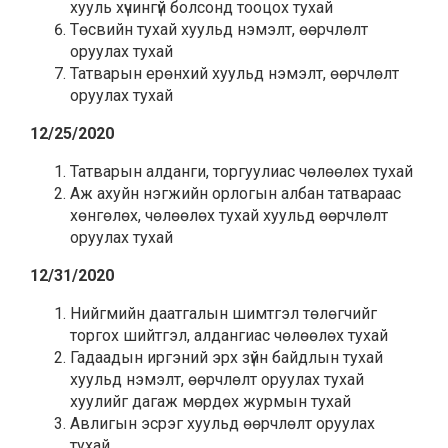
хууль хүчингүй болсонд тооцох тухай
Төсвийн тухай хуульд нэмэлт, өөрчлөлт
оруулах тухай
Татварын ерөнхий хуульд нэмэлт, өөрчлөлт
оруулах тухай
12/25/2020
Татварын алданги, торгуулиас чөлөөлөх тухай
Аж ахуйн нэгжийн орлогын албан татвараас
хөнгөлөх, чөлөөлөх тухай хуульд өөрчлөлт
оруулах тухай
12/31/2020
Нийгмийн даатгалын шимтгэл төлөгчийг
торгох шийтгэл, алдангиас чөлөөлөх тухай
Гадаадын иргэний эрх зүйн байдлын тухай
хуульд нэмэлт, өөрчлөлт оруулах тухай
хуулийг дагаж мөрдөх журмын тухай
Авлигын эсрэг хуульд өөрчлөлт оруулах
тухай