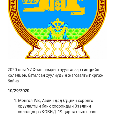
2020 оны УИХ-ын намрын чуулганаар гишүүдийн
хэлэлцэн, баталсан хуулиудын жагсаалтыг хүргэж
байна.
10/29/2020
Монгол Улс, Азийн дэд бүтцийн хөрөнгө
оруулалтын банк хоорондын Зээлийн
хэлэлцээр /КОВИД-19 цар тахлын эсрэг