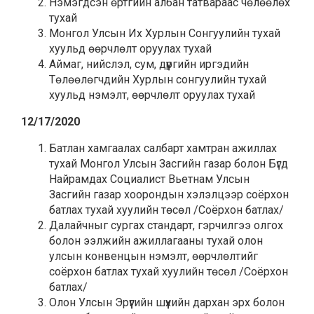
Нэмэгдсэн өртгийн албан татвараас чөлөөлөх
тухай
Монгол Улсын Их Хурлын Сонгуулийн тухай
хуульд өөрчлөлт оруулах тухай
Аймаг, нийслэл, сум, дүүргийн иргэдийн
Төлөөлөгчдийн Хурлын сонгуулийн тухай
хуульд нэмэлт, өөрчлөлт оруулах тухай
12/17/2020
Батлан хамгаалах салбарт хамтран ажиллах
тухай Монгол Улсын Засгийн газар болон Бүгд
Найрамдах Социалист Вьетнам Улсын
Засгийн газар хоорондын хэлэлцээр соёрхон
батлах тухай хуулийн төсөл /Соёрхон батлах/
Далайчныг сургах стандарт, гэрчилгээ олгох
болон ээлжийн ажиллагааны тухай олон
улсын конвенцын нэмэлт, өөрчлөлтийг
соёрхон батлах тухай хуулийн төсөл /Соёрхон
батлах/
Олон Улсын Эрүүгийн шүүхийн дархан эрх болон