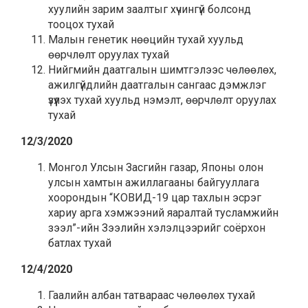
хуулийн зарим заалтыг хүчингүй болсонд
тооцох тухай
Малын генетик нөөцийн тухай хуульд
өөрчлөлт оруулах тухай
Нийгмийн даатгалын шимтгэлээс чөлөөлөх,
ажилгүйдлийн даатгалын сангаас дэмжлэг
үзүүлэх тухай хуульд нэмэлт, өөрчлөлт оруулах
тухай
12/3/2020
Монгол Улсын Засгийн газар, Японы олон
улсын хамтын ажиллагааны байгууллага
хоорондын “КОВИД-19 цар тахлын эсрэг
хариу арга хэмжээний яаралтай тусламжийн
зээл”-ийн Зээлийн хэлэлцээрийг соёрхон
батлах тухай
12/4/2020
Гаалийн албан татвараас чөлөөлөх тухай