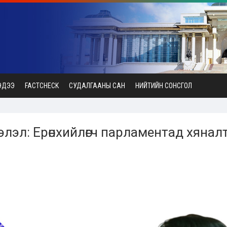
ЭДЭЭ
FACTCHECK
СУДАЛГААНЫ САН
НИЙТИЙН СОНСГОЛ
лэл: Ерөнхийлөгч парламентад хянал