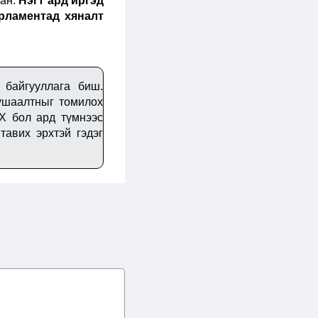
сан.
Нэгт ард иргэд
рламентад хяналт
 байгууллага биш.
тушаалтныг томилох
 бол ард түмнээс
тавих эрхтэй гэдэг