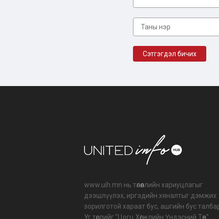
www.uih.mn нь төлөөллийн хариуцлагыг
дээшлүүлэх, иргэдийн хяналтыг дэмжих
зорилготой хараат бус, ашгийн бус талба
Уг төслийг "Цогц Хөгжлийн Үндэсний Төв"