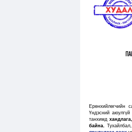
Ерөнхийлөгчийн с
Үндэсний аюулгүй
танхимд
хандлага
байна.
Тухайлбал,