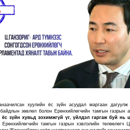
анаачилсан хуулийн ёс зүйн асуудал маргаан дагуулж
 байдлын зөвлөл болон Ерөнхийлөгчийн тамгын газрын а
, ёс зүйн хувьд зохимжгүй үг, үйлдэл гаргаж буй нь
 Ерөнхийлөгчийн тамгын газрын хэвлэлийн төлөөлөгч Ц