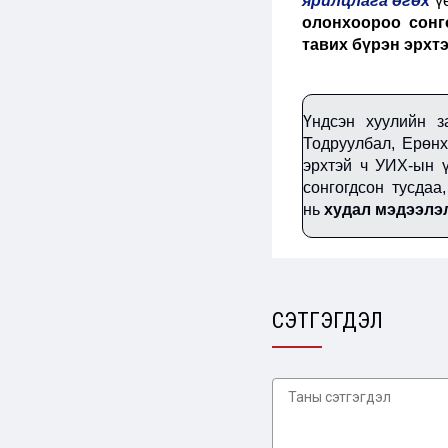
ярилцлага өгөх
үе
олонхоороо сонг
тавих бүрэн эрхт
Үндсэн хуулийн з
Тодруулбал, Ерөнх
эрхтэй ч УИХ-ын 
сонгогдсон тусдаа
нь
худал мэдээлэ
СЭТГЭГДЭЛ