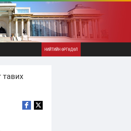
НИЙТИЙН ӨРГӨДӨЛ
т тавих