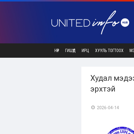
НҮҮР
ГИШҮҮД
ИРЦ
ХУУЛЬ ТОГТООХ
М
Худал мэдээ
эрхтэй
2026-04-14