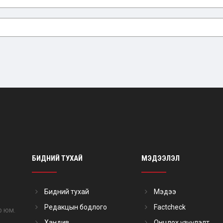
БИДНИЙ ТУХАЙ
МЭДЭЭЛЭЛ
Бидний тухай
Мэдээ
Редакцын бодлого
Factcheck
р юм.
Хандив
Онцлох үзүүлэлт