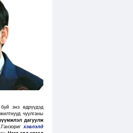
 буй энэ өдрүүдэд
жилтнууд чуулганы
 шүүмжлэл дагуулж
.Ганзориг
хэвлэлд