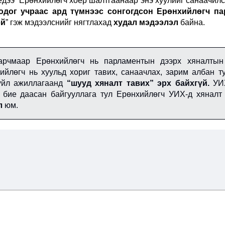
дээ “Ерөнхийлөгч хоёр шалтгаанаар энэ хуулийг санаачил
одог учраас ард түмнээс сонгогдсон Ерөнхийлөгч па
эй
” гэж мэдээлснийг нягтлахад
худал мэдээлэл
байна.
арчмаар Ерөнхийлөгч нь парламентын дээрх хяналтын
ийлөгч нь хуульд хориг тавих, санаачлах, зарим албан 
үйл ажиллагаанд
“шууд хяналт тавих” эрх байхгүй.
УИХ
, бие даасан байгууллага тул Ерөнхийлөгч УИХ-д хяналт 
л
юм.