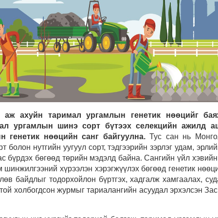
ө аж ахуйн таримал ургамлын генетик нөөцийг баяж
мал ургамлын шинэ сорт бүтээх селекцийн ажилд а
н генетик нөөцийн санг байгуулна.
Тус сан нь Монго
рт болон нутгийн уугуул сорт, тэдгээрийн зэрлэг удам, эрли
ас бүрдэх бөгөөд төрийн мэдэлд байна. Сангийн үйл хэвийн
м шинжилгээний хүрээлэн хэрэгжүүлэх бөгөөд генетик нөөци
өлөв байдлыг тодорхойлон бүртгэх, хадгалж хамгаалах, су
той холбогдсон журмыг тариалангийн асуудал эрхэлсэн Зас