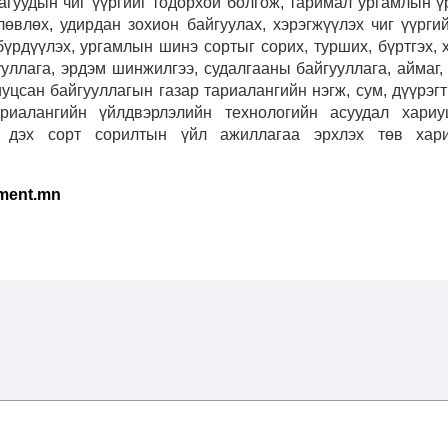
агуудын чиг үүргийг тодорхой болгож, таримал ургамлын ү
лөвлөх, удирдан зохион байгуулах, хэрэгжүүлэх чиг үүрги
бүрдүүлэх, ургамлын шинэ сортыг сорих, турших, бүртгэх, 
гууллага, эрдэм шинжилгээ, судалгааны байгууллага, аймаг
иуцсан байгууллагын газар тариалангийн нэгж, сум, дүүрэ
риалангийн үйлдвэрлэлийн технологийн асуудал хари
с дэх сорт сорилтын үйл ажиллагаа эрхлэх төв хариу
ament.mn