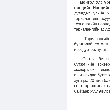
Монгол Улс үр
нөөцийг Нөөцийн
дутагдах үрийн х
тариалангийн асуу
технологийн нөөцө
тариалангийн асуу
Тариалангий
бүртгэлийг хөтөлж
ирээдүйтэй, нутагш
Сортын бүтээг
бүтээгчийн эрхээ
экспортлох, им
ашиглахдаа бүтээг
хугацаа 20 жил ба
сорт гаргаж авах т
байхаар хуульчилса