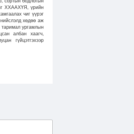
р, сортын бодлогын
йг ХХААХҮЯ, үрийн
хамгаалах чиг үүрэг
, нийслэлд хөдөө аж
гт таримал ургамлын
уцсан албан хаагч,
цан гүйцэтгэхээр