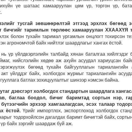
ихүйн үе шатаас хамааруулан цөм үр, торгон үр, бата
ж.
лэлийг тусгай зөвшөөрөлтэй этгээд эрхлэх бөгөөд 
т бичгийг таримлын төрлөөс хамааруулан ХХААХҮЯ 
хлэх болон тухайн таримал ургамлын онцлогт тохирсон тех
эн агрономчтой байх нийтлэг шаардлагыг хангах ёстой.
ь үр үйлдвэрлэлийн талбайд хянан баталгаа хийлгэдэг б
Аймаг, нийслэлийн хөдөө аж ахуйн асуудал хариуцсан бай
хэрэгжүүлэх бөгөөд тухайн байгууллагын тариалангийн 
 акт үйлддэг байх, холбогдох журмыг тариалангийн асууд
йгууллага батлах зохицуулалтыг шинээр нэмсэн байна.
утаг дэвсгэрт холбогдох стандартын шаардлага хангас
ав, баглаа боодол, бичиг баримтад сортын нэр, гар
 бүтээгчийн эрхээр хамгаалагдсан, эсэх талаар тодор
ах ёстой.
Үрийг импортлох, экспортлоход холбогдох ста
нарыг тодорхойлсон дагалдах баримт бичигтэй байх, сорты
 үр байх зэргийг шаардаж буй аж.