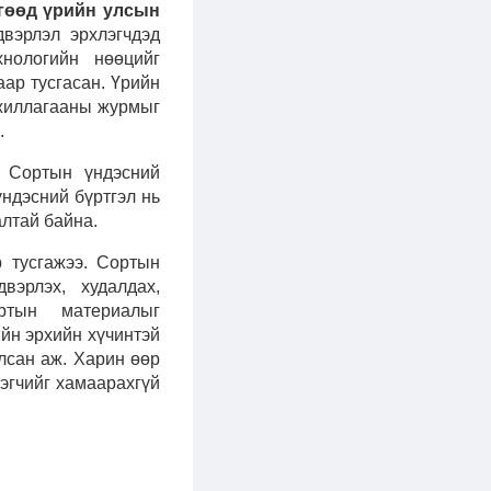
гөөд үрийн улсын
вэрлэл эрхлэгчдэд
хнологийн нөөцийг
ар тусгасан. Үрийн
ажиллагааны журмыг
.
а Сортын үндэсний
ндэсний бүртгэл нь
алтай байна.
р тусгажээ. Сортын
вэрлэх, худалдах,
ртын материалыг
йн эрхийн хүчинтэй
лсан аж. Харин өөр
ээгчийг хамаарахгүй