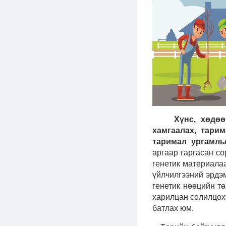
Хүнс, хөдө
хамгаалах, тари
таримал ургамлы
аргаар гаргасан со
генетик материала
үйлчилгээний эрдэ
генетик нөөцийн т
харилцан солилцох
батлах юм.