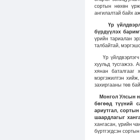
сортын нөхөн үрж
ангилалтай байх а
Үр үйлдвэр
бүрдүүлэх барим
үрийн тариалан эр
талбайтай, мэргэшс
Үр үйлдвэрлэгч н
хуульд тусгажээ. 
хянан баталгааг 
мэргэжилтэн хийж,
захиргааны төв ба
Монгол Улсын н
бөгөөд түүний с
ариутгал, сортын
шаардлагыг ханг
хангасан, үрийн ча
бүртгэгдсэн сортын