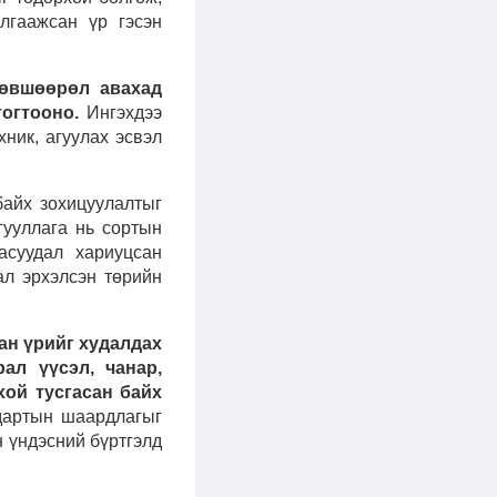
лгаажсан үр гэсэн
зөвшөөрөл авахад
тогтооно.
Ингэхдээ
ник, агуулах эсвэл
айх зохицуулалтыг
гууллага нь сортын
асуудал хариуцсан
ал эрхэлсэн төрийн
ан үрийг худалдах
ал үүсэл, чанар,
хой тусгасан байх
ндартын шаардлагыг
н үндэсний бүртгэлд