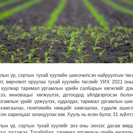
 үр, сортын тухай хуулийн шинэчилсэн найруулгын төсө
лт, өөрчлөлт оруулах тухай хуулийн төслийг УИХ 2021 он
 хуулиар таримал ургамлын үрийн салбарын хөгжлийг дэ
гээ, инновацыг хөгжүүлэх, дотоодод үйлдвэрлэсэн боло
ргамлын үрийг үржүүлэх, худалдах, таримал ургамлын шинэ
 хамгаалах, генетикийн нөөцийг хамгаалах, судалж ашиг
он харилцааг зохицуулах юм. Хууль нь есөн бүлэг, 31 зүйлтэ
лын үр, сортын тухай хуулийг энэ оны
эхнээс
дагаж мөрд
ыг тусгажээ. Тухайлбал,
т
аримал ургамлын үрийн ангиллы