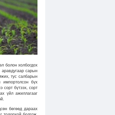
л болон холбогдох
ы аравдугаар сарын
мжих, тус салбарын
н импортолсон бүх
 сорт бүтээх, сорт
лах үйл ажиллагааг
й.
сөн бөгөөд дараах
г тодорхой болгож,