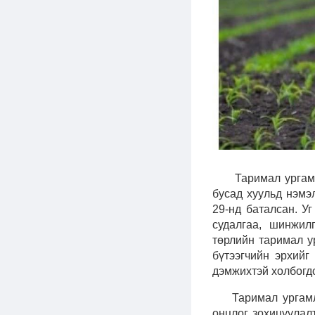
Таримал ургамлын
бусад хуульд нэмэ
29-нд баталсан.
Уг
судалгаа, шинжил
төрлийн таримал у
бүтээгчийн эрхийг
дэмжихтэй холбогдс
Таримал ургам
онцлог зохицуулалт