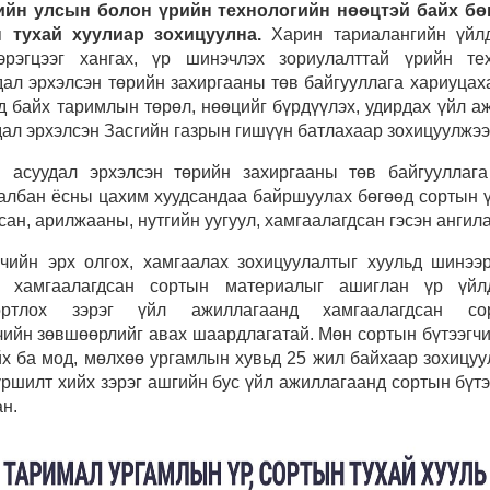
ийн улсын болон үрийн технологийн нөөцтэй байх бө
 тухай хуулиар зохицуулна.
Харин тариалангийн үйлд
эрэгцээг хангах, үр шинэчлэх зориулалттай үрийн те
дал эрхэлсэн төрийн захиргааны төв байгууллага хариуцаха
д байх таримлын төрөл, нөөцийг бүрдүүлэх, удирдах үйл 
дал эрхэлсэн Засгийн газрын гишүүн батлахаар зохицуулжээ
н асуудал эрхэлсэн төрийн захиргааны төв байгууллаг
 албан ёсны цахим хуудсандаа байршуулах бөгөөд сортын ү
сан, арилжааны, нутгийн уугуул, хамгаалагдсан гэсэн ангил
чийн эрх олгох, хамгаалах зохицуулалтыг хуульд шинээ
р хамгаалагдсан сортын материалыг ашиглан үр үйлд
портлох зэрэг үйл ажиллагаанд хамгаалагдсан со
чийн зөвшөөрлийг авах шаардлагатай. Мөн сортын бүтээгчи
йх ба мод, мөлхөө ургамлын хувьд 25 жил байхаар зохицуу
уршилт хийх зэрэг ашгийн бус үйл ажиллагаанд сортын бүт
н.