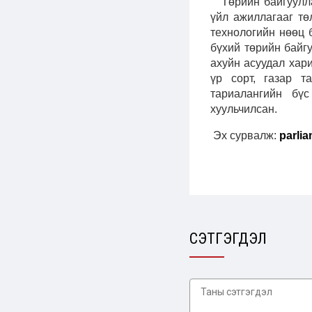
Төрийн байгуулл
үйл ажиллагааг тө
технологийн нөөц 
бүхий төрийн бай
ахуйн асуудал хар
үр сорт, газар та
тариалангийн бү
хуульчилсан.
Эх сурвалж:
parli
СЭТГЭГДЭЛ