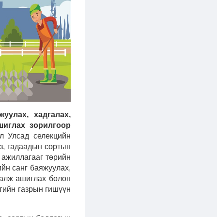
уулах, хадгалах,
шиглах зорилгоор
л Улсад селекцийн
йз, гадаадын сортын
 ажиллагааг төрийн
йн санг баяжуулах,
далж ашиглах болон
гийн газрын гишүүн