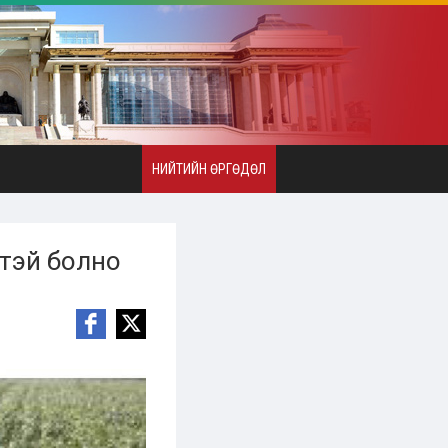
НИЙТИЙН ӨРГӨДӨЛ
тэй болно