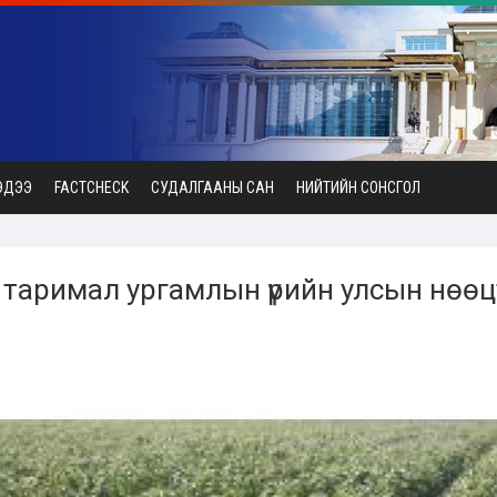
ЭДЭЭ
FACTCHECK
СУДАЛГААНЫ САН
НИЙТИЙН СОНСГОЛ
 таримал ургамлын үрийн улсын нөөц