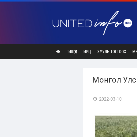
НҮҮР
ГИШҮҮД
ИРЦ
ХУУЛЬ ТОГТООХ
М
Монгол Улс
2022-03-10