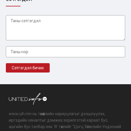
www.uih.mn нь төлөөллийн хариуцлагыг дээшлүүлэх,
иргэдийн хяналтыг дэмжих зорилготой хараат бус,
ашгийн бус талбар юм. Уг төслийг "Цогц Хөгжлийн Үндэсний