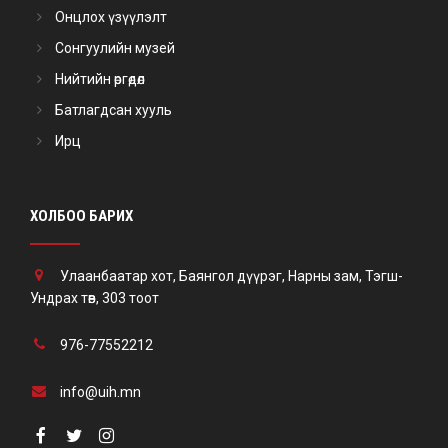
Онцлох үзүүлэлт
Сонгуулийн музей
Нийтийн өргөдөл
Батлагдсан хууль
Ирц
ХОЛБОО БАРИХ
Улаанбаатар хот, Баянгол дүүрэг, Нарны зам, Тэгш-
Ундрах төв, 303 тоот
976-77552212
info@uih.mn