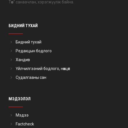
Төв" санаачлан, хэрэгжүүлж байна.
БИДНИЙ ТУХАЙ
Бидний тухай
Редакцын бодлого
Хандив
Үйлчилгээний бодлого, нөхцөл
Судалгааны сан
МЭДЭЭЛЭЛ
Мэдээ
Factcheck