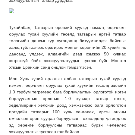
зохицуулалтын талаар дурдлаа.
Тухайлбал, Татварын ерөнхий хуульд нэмэлт, өөрчлөлт
оруулах тухай хуулийн төсөлд татварын өртэй татвар
төлөгчийн дансыг түр хугацаанд битүүмжилдэг байсныг
халж, гүйлгээнээс орж ирэх мөнгөн хөрөнгийн 20 хувийг нь
дансанд үлдээх, алдангийн дээд хэмжээ 50 хувиас
хэтрэхгүй байх зохицуулалтуудыг тусгаж буйг Монгол
Улсын Ерөнхий сайд онцлон тэмдэглэсэн.
Мөн Хувь хүний орлогын албан татварын тухай хуульд
нэмэлт, өөрчлөлт оруулах тухай хуулийн төсөлд жилийн
1.0 тэрбум төгрөгөөс бага борлуулалтын орлоготой иргэн
борлуулалтын орлогын 1.0 хувиар татвар төлөх,
хөдөлмөрийн хөлсний доод хэмжээнээс бага орлоготой
иргэдийн татварыг 100 хувь хөнгөлөх, иргэн анхны
өмчилсөн орон сууцаа борлуулсан тохиолдолд үл хөдлөх
эд хөрөнгө борлуулсны татвараас бүрэн чөлөөлөх
зохицуулалтыг тусгасан гэж байлаа.