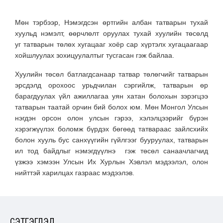
Мөн тэрбээр, Нэмэгдсэн өртгийн албан татварын тухай
хуульд нэмэлт, өөрчлөлт оруулах тухай хуулийн төсөлд
уг татварын төлөх хугацааг хоёр сар хүртэлх хугацаагаар
хойшлуулах зохицуулалтыг тусгасан гэж байлаа.
Хуулийн төсөл батлагдсанаар татвар төлөгчийг татварын
эрсдэлд орохоос урьдчилан сэргийлж, татварын өр
барагдуулах үйл ажиллагаа уян хатан болохын зэрэгцээ
татварын таатай орчин бий болох юм. Мөн Монгол Улсын
нэгдэн орсон олон улсын гэрээ, хэлэлцээрийг бүрэн
хэрэгжүүлэх боломж бүрдэх бөгөөд татвараас зайлсхийх
болон хууль бус санхүүгийн гүйлгээг бууруулах, татварын
ил тод байдлыг нэмэгдүүлнэ гэж төсөл санаачлагчид
үзжээ хэмээн Улсын Их Хурлын Хэвлэл мэдээлэл, олон
нийттэй харилцах газраас мэдээлэв.
СЭТГЭГДЭЛ