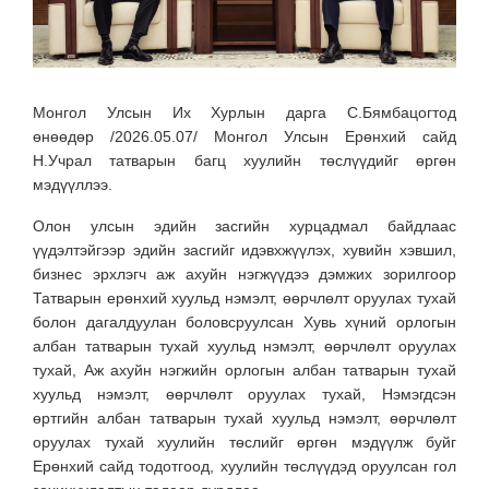
Монгол Улсын Их Хурлын дарга С.Бямбацогтод
өнөөдөр /2026.05.07/ Монгол Улсын Ерөнхий сайд
Н.Учрал татварын багц хуулийн төслүүдийг өргөн
мэдүүллээ.
Олон улсын эдийн засгийн хурцадмал байдлаас
үүдэлтэйгээр эдийн засгийг идэвхжүүлэх, хувийн хэвшил,
бизнес эрхлэгч аж ахуйн нэгжүүдээ дэмжих зорилгоор
Татварын ерөнхий хуульд нэмэлт, өөрчлөлт оруулах тухай
болон дагалдуулан боловсруулсан Хувь хүний орлогын
албан татварын тухай хуульд нэмэлт, өөрчлөлт оруулах
тухай, Аж ахуйн нэгжийн орлогын албан татварын тухай
хуульд нэмэлт, өөрчлөлт оруулах тухай, Нэмэгдсэн
өртгийн албан татварын тухай хуульд нэмэлт, өөрчлөлт
оруулах тухай хуулийн төслийг өргөн мэдүүлж буйг
Ерөнхий сайд тодотгоод, хуулийн төслүүдэд оруулсан гол