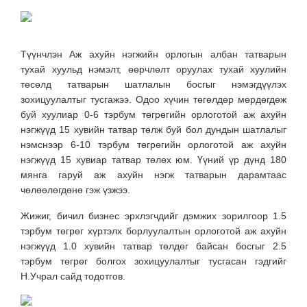
Түүнчлэн Аж ахуйн нэгжийн орлогын албан татварын
тухай хуульд нэмэлт, өөрчлөлт оруулах тухай хуулийн
төсөлд татварын шатлалын босгыг нэмэгдүүлэх
зохицуулалтыг тусгажээ. Одоо хүчин төгөлдөр мөрдөгдөж
буй хуулиар 0-6 тэрбум төгрөгийн орлоготой аж ахуйн
нэгжүүд 15 хувийн татвар төлж буй бол дундын шатлалыг
нэмснээр 6-10 тэрбум төгрөгийн орлоготой аж ахуйн
нэгжүүд 15 хувиар татвар төлөх юм. Үүний үр дүнд 180
мянга гаруй аж ахуйн нэгж татварын дарамтаас
чөлөөлөгдөнө гэж үзжээ.
Жижиг, бичил бизнес эрхлэгчдийг дэмжих зорилгоор 1.5
тэрбум төгрөг хүртэлх борлуулалтын орлоготой аж ахуйн
нэгжүүд 1.0 хувийн татвар төлдөг байсан босгыг 2.5
тэрбум төгрөг болгох зохицуулалтыг тусгасан гэдгийг
Н.Учрал сайд тодотгов.