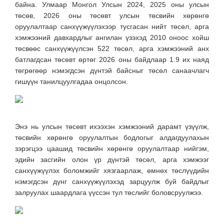
байна. Улмаар Монгол Улсын 2024, 2025 оны улсын
төсөв, 2026 оны төсөвт улсын төсвийн хөрөнгө
оруулалтаар санхүүжүүлэхээр тусгасан нийт төсөл, арга
хэмжээний давхардлыг ангилан үзэхэд 2010 оноос хойш
төсвөөс санхүүжүүлсэн 522 төсөл, арга хэмжээний анх
батлагдсан төсөвт өртөг 2026 оны байдлаар 1.9 их наяд
төгрөгөөр нэмэгдсэн дүнтэй байсныг төсөл санаачлагч
гишүүн танилцуулгадаа онцолсон.
Энэ нь улсын төсөвт ихээхэн хэмжээний дарамт үзүүлж,
төсвийн хөрөнгө оруулалтын бодлогыг алдагдуулахын
зэрэгцээ цаашид төсвийн хөрөнгө оруулалтаар нийгэм,
эдийн засгийн олон үр дүнтэй төсөл, арга хэмжээг
санхүүжүүлэх боломжийг хязгаарлаж, өмнөх төслүүдийн
нэмэгдсэн дүнг санхүүжүүлэхэд зарцуулж буй байдлыг
залруулах шаардлага үүссэн тул төслийг боловсруулжээ.