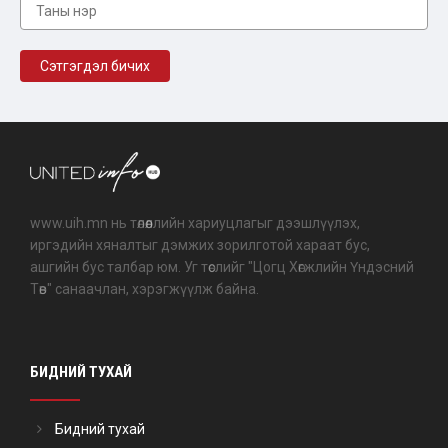
www.uih.mn нь төлөөллийн хариуцлагыг дээшлүүлэх,
иргэдийн хяналтыг дэмжих зорилготой хараат бус,
ашгийн бус талбар юм. Уг төслийг "Цогц Хөгжлийн Үндэсний
Төв" санаачлан, хэрэгжүүлж байна.
БИДНИЙ ТУХАЙ
Бидний тухай