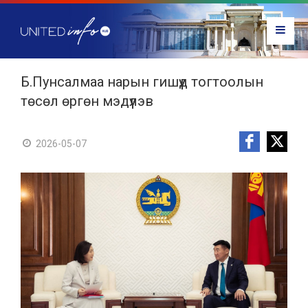
Б.Пунсалмаа нарын гишүүд тогтоолын
төсөл өргөн мэдүүлэв
2026-05-07