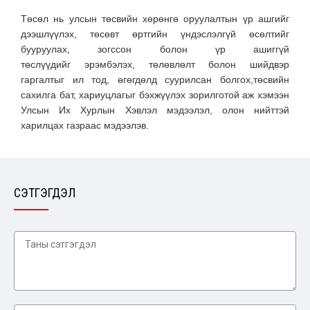
Төсөл нь улсын төсвийн хөрөнгө оруулалтын үр ашгийг
дээшлүүлэх, төсөвт өртгийн үндэслэлгүй өсөлтийг
бууруулах, зогссон болон үр ашиггүй
төслүүдийг эрэмбэлэх, төлөвлөлт болон шийдвэр
гаргалтыг ил тод, өгөгдөлд суурилсан болгох,төсвийн
сахилга бат, хариуцлагыг бэхжүүлэх зорилготой аж хэмээн
Улсын Их Хурлын Хэвлэл мэдээлэл, олон нийттэй
харилцах газраас мэдээлэв.
СЭТГЭГДЭЛ