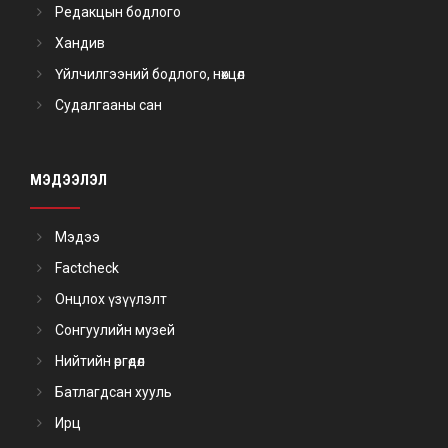
Редакцын бодлого
Хандив
Үйлчилгээний бодлого, нөхцөл
Судалгааны сан
МЭДЭЭЛЭЛ
Мэдээ
Factcheck
Онцлох үзүүлэлт
Сонгуулийн музей
Нийтийн өргөдөл
Батлагдсан хууль
Ирц