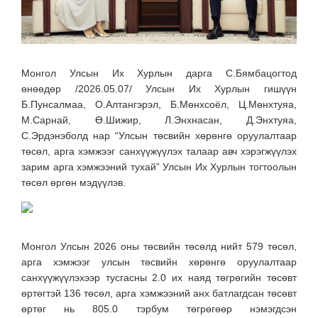
Монгол Улсын Их Хурлын дарга С.Бямбацогтод
өнөөдөр /2026.05.07/ Улсын Их Хурлын гишүүн
Б.Пунсалмаа, О.Алтангэрэл, Б.Мөнхсоёл, Ц.Мөнхтуяа,
М.Сарнай, Ө.Шижир, Л.Энхнасан, Д.Энхтуяа,
С.Эрдэнэболд нар “Улсын төсвийн хөрөнгө оруулалтаар
төсөл, арга хэмжээг санхүүжүүлэх талаар авч хэрэгжүүлэх
зарим арга хэмжээний тухай” Улсын Их Хурлын тогтоолын
төсөл өргөн мэдүүлэв.
Монгол Улсын 2026 оны төсвийн төсөлд нийт 579 төсөл,
арга хэмжээг улсын төсвийн хөрөнгө оруулалтаар
санхүүжүүлэхээр тусгасны 2.0 их наяд төгрөгийн төсөвт
өртөгтэй 136 төсөл, арга хэмжээний анх батлагдсан төсөвт
өртөг нь 805.0 тэрбум төгрөгөөр нэмэгдсэн