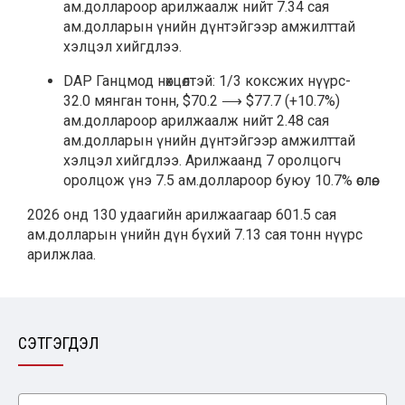
ам.доллароор арилжаалж нийт 7.34 сая
ам.долларын үнийн дүнтэйгээр амжилттай
хэлцэл хийгдлээ.
DAP Ганцмод нөхцөлтэй: 1/3 коксжих нүүрс-
32.0 мянган тонн, $70.2 ⟶ $77.7 (+10.7%)
ам.доллароор арилжаалж нийт 2.48 сая
ам.долларын үнийн дүнтэйгээр амжилттай
хэлцэл хийгдлээ. Арилжаанд 7 оролцогч
оролцож үнэ 7.5 ам.доллароор буюу 10.7% өслөө.
2026 онд 130 удаагийн арилжаагаар 601.5 сая
ам.долларын үнийн дүн бүхий 7.13 сая тонн нүүрс
арилжлаа.
СЭТГЭГДЭЛ