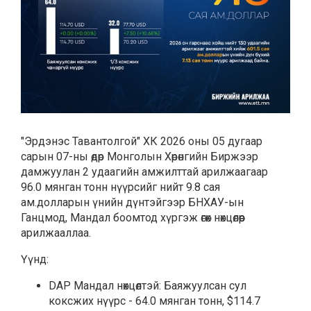
"Эрдэнэс Тавантолгой" ХК 2026 оны 05 дугаар
сарын 07-ны өдөр Монголын Хөрөнгийн Биржээр
дамжуулан 2 удаагийн амжилттай арилжаагаар
96.0 мянган тонн нүүрсийг нийт 9.8 сая
ам.долларын үнийн дүнтэйгээр БНХАУ-ын
Ганцмод, Мандал боомтод хүргэж өгөх нөхцөлөөр
арилжааллаа.
Үүнд:
DAP Мандал нөхцөлтэй: Баяжуулсан сул
коксжих нүүрс - 64.0 мянган тонн, $114.7