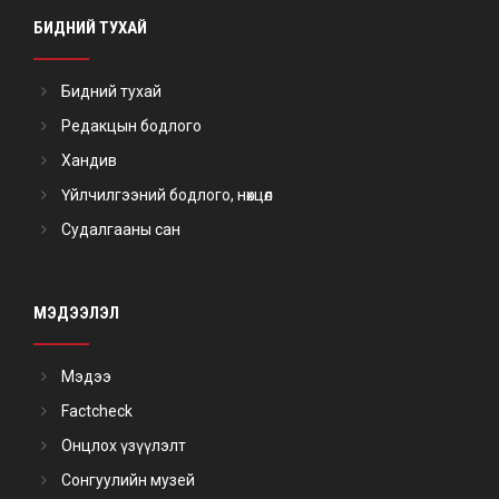
БИДНИЙ ТУХАЙ
Бидний тухай
Редакцын бодлого
Хандив
Үйлчилгээний бодлого, нөхцөл
Судалгааны сан
МЭДЭЭЛЭЛ
Мэдээ
Factcheck
Онцлох үзүүлэлт
Сонгуулийн музей