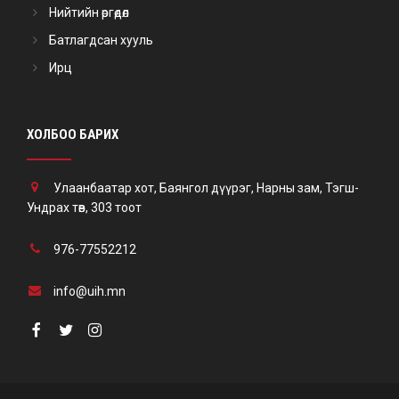
Нийтийн өргөдөл
Батлагдсан хууль
Ирц
ХОЛБОО БАРИХ
Улаанбаатар хот, Баянгол дүүрэг, Нарны зам, Тэгш-
Ундрах төв, 303 тоот
976-77552212
info@uih.mn