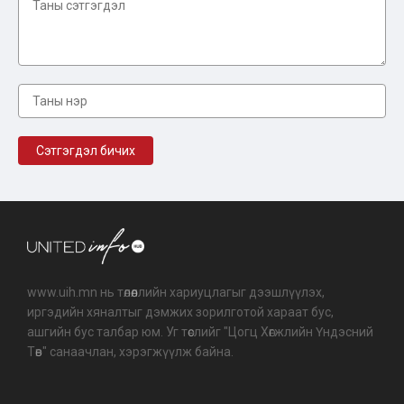
www.uih.mn нь төлөөллийн хариуцлагыг дээшлүүлэх,
иргэдийн хяналтыг дэмжих зорилготой хараат бус,
ашгийн бус талбар юм. Уг төслийг "Цогц Хөгжлийн Үндэсний
Төв" санаачлан, хэрэгжүүлж байна.