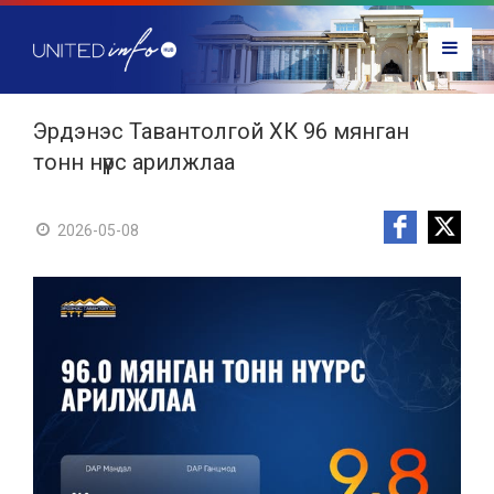
Эрдэнэс Тавантолгой ХК 96 мянган
тонн нүүрс арилжлаа
2026-05-08