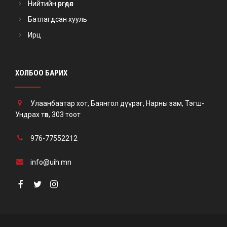
Нийтийн өргөдөл
Батлагдсан хууль
Ирц
ХОЛБОО БАРИХ
Улаанбаатар хот, Баянгол дүүрэг, Нарны зам, Тэгш-
Ундрах төв, 303 тоот
976-77552212
info@uih.mn