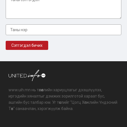
www.uih.mn нь төлөөллийн хариуцлагыг дээшлүүлэх,
иргэдийн хяналтыг дэмжих зорилготой хараат бус,
ашгийн бус талбар юм. Уг төслийг "Цогц Хөгжлийн Үндэсний
Төв" санаачлан, хэрэгжүүлж байна.