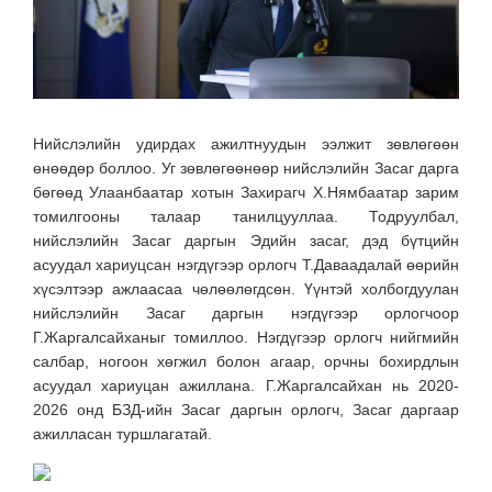
Нийслэлийн удирдах ажилтнуудын ээлжит зөвлөгөөн
өнөөдөр боллоо. Уг зөвлөгөөнөөр нийслэлийн Засаг дарга
бөгөөд Улаанбаатар хотын Захирагч Х.Нямбаатар зарим
томилгооны талаар танилцууллаа. Тодруулбал,
нийслэлийн Засаг даргын Эдийн засаг, дэд бүтцийн
асуудал хариуцсан нэгдүгээр орлогч Т.Даваадалай өөрийн
хүсэлтээр ажлаасаа чөлөөлөгдсөн. Үүнтэй холбогдуулан
нийслэлийн Засаг даргын нэгдүгээр орлогчоор
Г.Жаргалсайханыг томиллоо. Нэгдүгээр орлогч нийгмийн
салбар, ногоон хөгжил болон агаар, орчны бохирдлын
асуудал хариуцан ажиллана. Г.Жаргалсайхан нь 2020-
2026 онд БЗД-ийн Засаг даргын орлогч, Засаг даргаар
ажилласан туршлагатай.