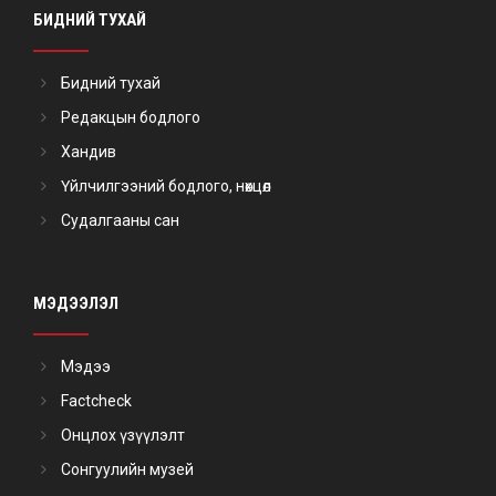
БИДНИЙ ТУХАЙ
Бидний тухай
Редакцын бодлого
Хандив
Үйлчилгээний бодлого, нөхцөл
Судалгааны сан
МЭДЭЭЛЭЛ
Мэдээ
Factcheck
Онцлох үзүүлэлт
Сонгуулийн музей