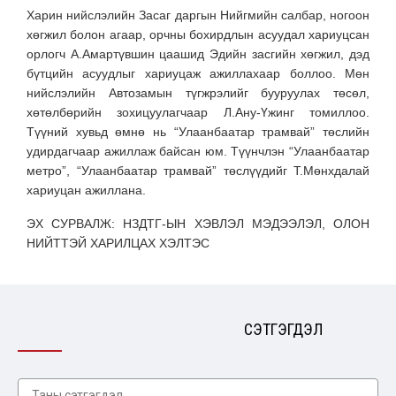
Харин нийслэлийн Засаг даргын Нийгмийн салбар, ногоон
хөгжил болон агаар, орчны бохирдлын асуудал хариуцсан
орлогч А.Амартүвшин цаашид Эдийн засгийн хөгжил, дэд
бүтцийн асуудлыг хариуцаж ажиллахаар боллоо. Мөн
нийслэлийн Автозамын түгжрэлийг бууруулах төсөл,
хөтөлбөрийн зохицуулагчаар Л.Ану-Үжинг томиллоо.
Түүний хувьд өмнө нь “Улаанбаатар трамвай” төслийн
удирдагчаар ажиллаж байсан юм. Түүнчлэн “Улаанбаатар
метро”, “Улаанбаатар трамвай” төслүүдийг Т.Мөнхдалай
хариуцан ажиллана.
ЭХ СУРВАЛЖ: НЗДТГ-ЫН ХЭВЛЭЛ МЭДЭЭЛЭЛ, ОЛОН
НИЙТТЭЙ ХАРИЛЦАХ ХЭЛТЭС
СЭТГЭГДЭЛ