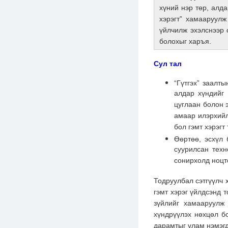
хүний нэр төр, алда
хэрэгт” хамааруулж
үйлчилж эхэлснээр 
болохыг харъя.
Сул тал
“Гүтгэх” заалт
алдар хүндийг 
цуглаан болон 
амаар илэрхийл
бол гэмт хэрэгт
Өөртөө, эсхүл
суурилсан техн
сонирхолд ноцт
Тодруулбал сэтгүүлч 
гэмт хэрэг үйлдсэнд т
зүйлийг хамааруулж
хүндрүүлэх нөхцөл бо
дарамтыг улам нэмэгд