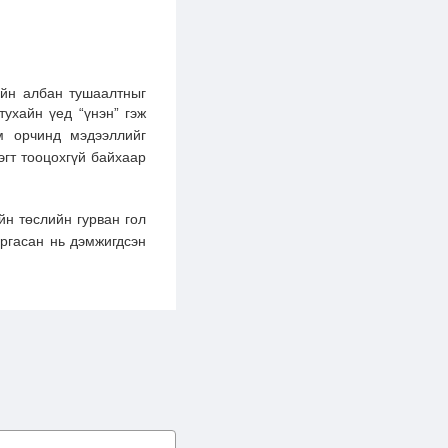
ийн албан тушаалтныг
тухайн үед “үнэн” гэж
м орчинд мэдээллийг
рэгт тооцохгүй байхаар
н төслийн гурван гол
аргасан нь дэмжигдсэн