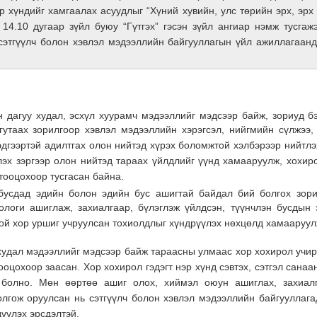
р хүндийг хамгаалах асуудлыг “Хүний хувийн, улс төрийн эрх, эрх
 14.10 дугаар зүйл буюу “Гүтгэх” гэсэн зүйл ангиар нэмж тусгажэ
сэтгүүлч болон хэвлэл мэдээллийн байгууллагын үйл ажиллагаан
ын дагуу худал, эсхүл хуурамч мэдээллийг мэдсээр байж, зориуд бэ
гутаах зорилгоор хэвлэл мэдээллийн хэрэгсэл, нийгмийн сүлжээ,
эдгээртэй адилтгах олон нийтэд хүрэх боломжтой хэлбэрээр нийтлэх
эх зэргээр олон нийтэд тараах үйлдлийг үүнд хамааруулж, хохир
 тооцохоор тусгасан байна.
 бусдад эдийн болон эдийн бус ашигтай байдал бий болгох зор
ологи ашиглаж, захиалгаар, бүлэглэж үйлдсэн, түүнчлэн бусдын 
ой хор уршиг учруулсан тохиолдлыг хүндрүүлэх нөхцөлд хамааруул
худал мэдээллийг мэдсээр байж тараасны улмаас хор хохирол учир
ооцохоор заасан. Хор хохирол гэдэгт нэр хүнд сэвтэх, сэтгэл сана
 болно. Мөн өөртөө ашиг олох, хиймэл оюун ашиглах, захиалг
лгож оруулсан нь сэтгүүлч болон хэвлэл мэдээллийн байгууллага
үүлэх эрсдэлтэй.