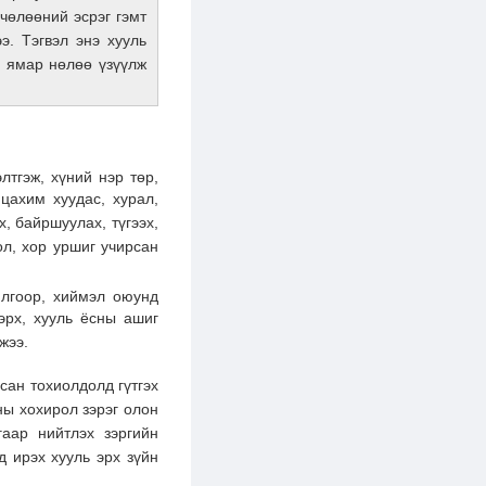
 чөлөөний эсрэг гэмт
э. Тэгвэл энэ хууль
д ямар нөлөө үзүүлж
лтгэж, хүний нэр төр,
 цахим хуудас, хурал,
, байршуулах, түгээх,
ол, хор уршиг учирсан
илгоор, хиймэл оюунд
эрх, хууль ёсны ашиг
жээ.
сан тохиолдолд гүтгэх
аны хохирол зэрэг олон
аар нийтлэх зэргийн
д ирэх хууль эрх зүйн