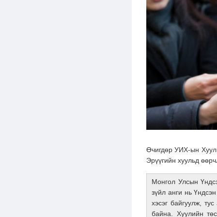
Өчигдөр УИХ-ын Хууль
Эрүүгийн хуульд өөрч
Монгол Улсын Үндсэ
зүйл анги нь Үндсэ
хэсэг байгуулж, ту
байна. Хуулийн төс