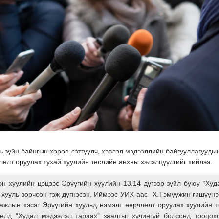
 зүйн байнгын хороо сэтгүүлч, хэвлэл мэдээллийн байгууллагууды
лөлт оруулах тухай хуулийн төслийн анхны хэлэлцүүлгийг хийлээ.
н хуулийн цэцээс Эрүүгийн хуулийн 13.14 дүгээр зүйл буюу “Худ
н хууль зөрчсөн гэж дүгнэсэн. Иймээс УИХ-аас Х.Тэмүүжин гишүүн
с ажлын хэсэг Эрүүгийн хуульд нэмэлт өөрчлөлт оруулах хуулийн 
өлд “Худал мэдээлэл тараах” заалтыг хүчингүй болсонд тооцох