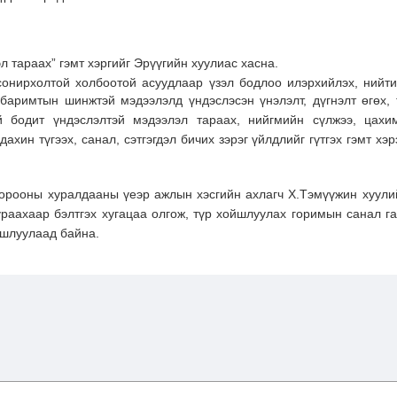
 тараах” гэмт хэргийг Эрүүгийн хуулиас хасна.
онирхолтой холбоотой асуудлаар үзэл бодлоо илэрхийлэх, нийт
баримтын шинжтэй мэдээлэлд үндэслэсэн үнэлэлт, дүгнэлт өгөх, 
ай бодит үндэслэлтэй мэдээлэл тараах, нийгмийн сүлжээ, цахи
дахин түгээх, санал, сэтгэгдэл бичих зэрэг үйлдлийг гүтгэх гэмт хэ
хорооны хуралдааны үеэр ажлын хэсгийн ахлагч Х.Тэмүүжин хуулий
ураахаар бэлтгэх хугацаа олгож, түр хойшлуулах горимын санал г
йшлуулаад байна.