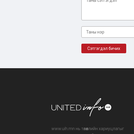
www.uih.mn нь төлөөллийн хариуцлагыг