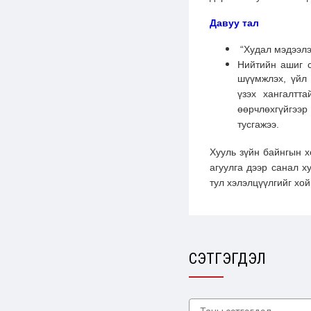
Давуу тал
“Худал мэдээлэл
Нийтийн ашиг с
шүүмжлэх, үйл 
үзэх хангалтт
өөрчлөхгүйгээр 
тусгажээ.
Хууль зүйн байнгын 
агуулга дээр санал х
тул хэлэлцүүлгийг хо
СЭТГЭГДЭЛ