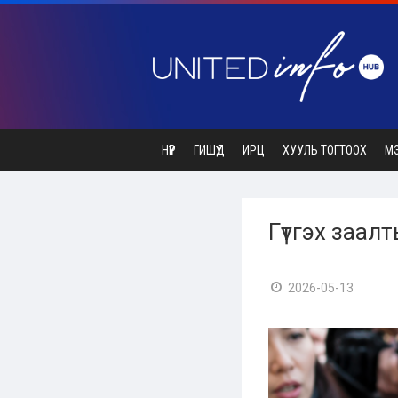
НҮҮР
ГИШҮҮД
ИРЦ
ХУУЛЬ ТОГТООХ
М
Гүтгэх заалт
2026-05-13