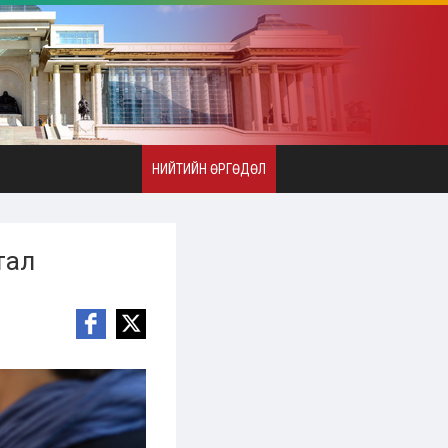
НИЙТИЙН ӨРГӨДӨЛ
тал