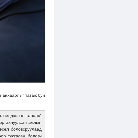
н анхаарлыг татаж буй
ал мэдээлэл тараах”
ээр ахлуулсан ажлын
төсөл боловсруулаад
оор тусгасан боловч