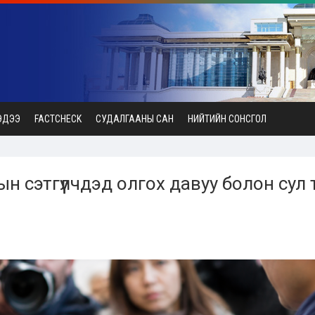
ЭДЭЭ
FACTCHECK
СУДАЛГААНЫ САН
НИЙТИЙН СОНСГОЛ
ын сэтгүүлчдэд олгох давуу болон сул 