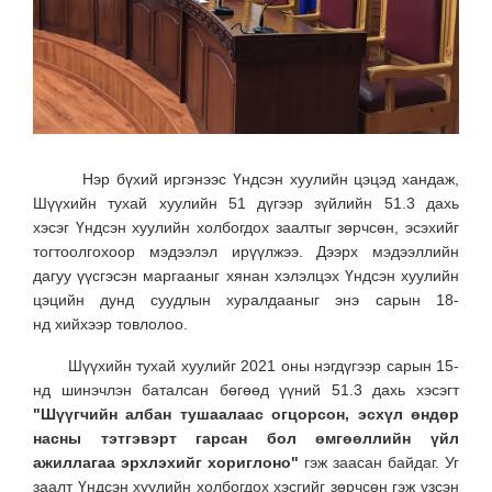
Нэр бүхий иргэнээс Үндсэн хуулийн цэцэд хандаж,
Шүүхийн тухай хуулийн 51 дүгээр зүйлийн 51.3 дахь
хэсэг Үндсэн хуулийн холбогдох заалтыг зөрчсөн, эсэхийг
тогтоолгохоор мэдээлэл ирүүлжээ. Дээрх мэдээллийн
дагуу үүсгэсэн маргааныг хянан хэлэлцэх Үндсэн хуулийн
цэцийн дунд суудлын хуралдааныг энэ сарын 18-
нд хийхээр товлолоо.
Шүүхийн тухай хуулийг 2021 оны нэгдүгээр сарын 15-
нд шинэчлэн баталсан бөгөөд үүний 51.3 дахь хэсэгт
"Шүүгчийн албан тушаалаас огцорсон, эсхүл өндөр
насны тэтгэвэрт гарсан бол өмгөөллийн үйл
ажиллагаа эрхлэхийг хориглоно"
гэж заасан байдаг. Уг
заалт Үндсэн хуулийн холбогдох хэсгийг зөрчсөн гэж үзсэн