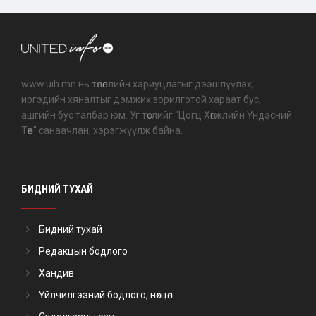
www.uih.mn нь төлөөллийн хариуцлагыг дээшлүүлэх,
иргэдийн хяналтыг дэмжих зорилготой хараат бус,
ашгийн бус талбар юм. Уг төслийг "Цогц Хөгжлийн Үндэсний
Төв" санаачлан, хэрэгжүүлж байна.
БИДНИЙ ТУХАЙ
Бидний тухай
Редакцын бодлого
Хандив
Үйлчилгээний бодлого, нөхцөл