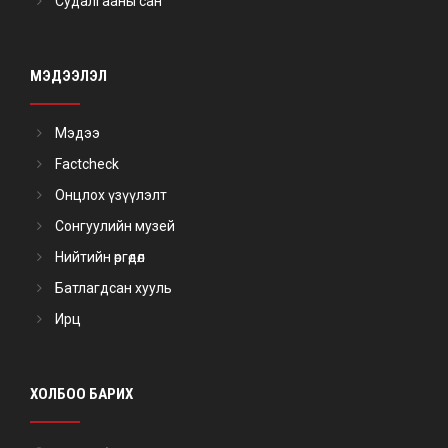
Судалгааны сан
МЭДЭЭЛЭЛ
Мэдээ
Factcheck
Онцлох үзүүлэлт
Сонгуулийн музей
Нийтийн өргөдөл
Батлагдсан хууль
Ирц
ХОЛБОО БАРИХ