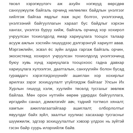
төсөл хэрэгжүүлэгч аж ахуйн нэгжүүд өөрсдөө
санхүүжүүлж байгаль орчинд нөлөөлөх байдлын үнэлгээг
хийлгэж байгаа явдлыг яаж эцэс болгох, үнэлгээчид,
үнэлгээний байгууллагын хараат бус байдлыг хэрхэн
хангах, үнэлгээ буруу хийж, байгаль орчинд хор хохирол
учруулсан тохиолдолд ямар хариуцлага тооцох талаар
асууж ажлын хэсгийн гишүүдээс дэлгэрэнгүй хариулт авав.
Мэргэжлийн, эсвэл ёс зүйн алдаа гаргаж байгаль орчин,
экосистемд хохирол учруулсан тохиолдолд үнэлгээчинд
буюу хувь хүнд хариуцлага тооцохоос гадна давхар
хариуцлага хүлээлгэх, даатгалын, санхүүгийн болон бусад
гуравдагч хэрэглэгдэхүүнийг ашиглан хор хохирлыг
арилгах зэрэг зохицуулалт үгүйлэгдэж байгааг Улсын Их
Хурлын гишүүд хэлж, хуулийн төсөлд тусгахыг зөвлөж
байлаа. Мөн орон нутгийн өөрөө удирдах байгууллага,
иргэдийн санал, дэмжлэгийг авч, тэдний тогтмол хяналт,
хамтын ажиллагаатайгаар ашиглалт, олборлолтыг
явуулдаг байх зүйл, заалтыг хуулиас хасахаар тусгасныг
шүүмжилж, эдгээр зохицуулалтыг хэвээр үлдээх нь зүйтэй
гэсэн байр суурь илэрхийлж байв.