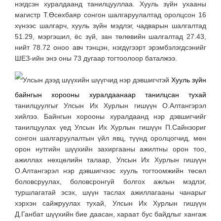
нэгдсэн хуралдаанд танилцууллаа. Хууль зүйн ухааны
магистр Т.Өсөхбаяр сонгон шалгаруулалтад оролцсон 16
хүнээс шалгарч, хууль зүйн мэдлэг, чадварын шалгалтад
51.29, мэргэшил, ёс зүй, зан төлөвийн шалгалтад 27.43,
нийт 78.72 оноо авч тэнцэн, нэгдүгээрт эрэмбэлэгдсэнийг
ШЕЗ-ийн энэ оны 73 дугаар тогтоолоор баталжээ.
Улсын дээд шүүхийн шүүгчид нэр дэвшигчтэй
Хууль зүйн
байнгын хорооны хуралдаанаар танилцсан тухай
танилцуулгыг Улсын Их Хурлын гишүүн О.Алтангэрэл
хийлээ. Байнгын хорооны хуралдаанд нэр дэвшигчийг
танилцуулах үед Улсын Их Хурлын гишүүн П.Сайнзориг
сонгон шалгаруулалтын үйл явц, түүнд оролцогчид, мөн
орон нутгийн шүүхийн захиргааны ажилтны орон тоо,
ажиллах нөхцөлийн талаар, Улсын Их Хурлын гишүүн
О.Алтангэрэл нэр дэвшигчээс хууль тогтоомжийн төсөл
боловсруулах, боловсронгуй болгох ажлын мэдлэг,
туршлагатай эсэх, шүүн таслах ажиллагааны чанарыг
хэрхэн сайжруулах тухай, Улсын Их Хурлын гишүүн
Д.Ганбат шүүхийн бие даасан, хараат бус байдлыг хангаж