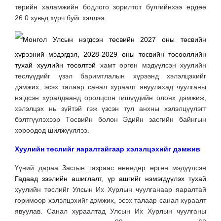
төрийн халамжийн бодлого зорилтот бүлгийнхээ ердөө
26.0 хувьд хүрч буйг хэллээ.
Монгол Улсын нэгдсэн төсвийн 2027 оны төсвийн
хүрээний мэдэгдэл,
2028-2029 оны төсвийн төсөөллийн
тухай хуулийн төсөлтэй
хамт өргөн мэдүүлсэн хуулийн
төслүүдийг үзэл баримтлалын хүрээнд хэлэлцэхийг
дэмжих, эсэх талаар санал хураалт явуулахад чуулганы
нэгдсэн хуралдаанд оролцсон гишүүдийн олонх дэмжиж,
хэлэлцэх нь зүйтэй гэж үзсэн тул анхны хэлэлцүүлэгт
бэлтгүүлэхээр Төсвийн болон Эдийн засгийн байнгын
хороодод шилжүүллээ.
Хуулийн төслийг яаралтайгаар хэлэлцэхийг дэмжив
Үүний дараа Засгын газраас өнөөдөр өргөн мэдүүлсэн
Гадаад зээлийн ашиглалт, үр ашгийг нэмэгдүүлэх тухай
хуулийн төслийг Улсын Их Хурлын чуулганаар яаралтай
горимоор хэлэлцэхийг дэмжих, эсэх талаар санал хураалт
явуулав. Санал хураалтад Улсын Их Хурлын чуулганы