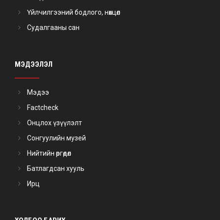
Үйлчилгээний бодлого, нөхцөл
Судалгааны сан
МЭДЭЭЛЭЛ
Мэдээ
Factcheck
Онцлох үзүүлэлт
Сонгуулийн музей
Нийтийн өргөдөл
Батлагдсан хууль
Ирц