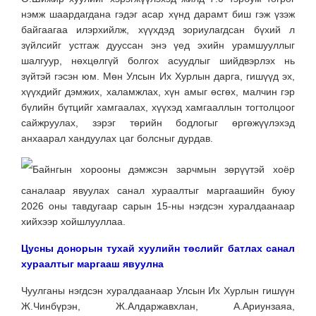
нэмж шаардагдана гэдэг асар хүнд дарамт биш гэж үзэж
байгаагаа илэрхийлж, хүүхдэд зориулагдсан бүхий л
зүйлсийг устгаж дууссан энэ үед эхийн урамшууллыг
шалгуур, нөхцөлгүй болгох асуудлыг шийдвэрлэх нь
зүйтэй гэсэн юм. Мөн Улсын Их Хурлын дарга, гишүүд эх,
хүүхдийг дэмжих, халамжлах, хүн амыг өсгөх, малчин гэр
бүлийн бүтцийг хамгаалах, хүүхэд хамгааллын тогтолцоог
сайжруулах, зэрэг төрийн бодлогыг өргөжүүлэхэд
анхаарал хандуулах цаг болсныг дурдав.
Байнгын хорооны дэмжсэн зарчмын зөрүүтэй хоёр
саналаар явуулах санал хураалтыг маргаашийн буюу
2026 оны тавдугаар сарын 15-ны нэгдсэн хуралдаанаар
хийхээр хойшлууллаа.
Цусны донорын тухай хуулийн төслийг батлах санал
хураалтыг маргааш явуулна
Чуулганы нэгдсэн хуралдаанаар Улсын Их Хурлын гишүүн
Ж.Чинбүрэн, Ж.Алдаржавхлан, А.Ариунзаяа,