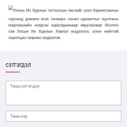
Улсын Их Хурлын тогтоолын төслийг үзэл баримтлалын
хүрээнд дэмжих эсэх талаарх санал хураалтыг чуулганы
маргаашийн нэгдсэн хуралдаанаар явуулахаар боллоо
гэж Улсын Их Хурлын Хэвлэл мэдээлэл, олон нийттэй
харилцах газраас мэдээлэв.
СЭТГЭГДЭЛ