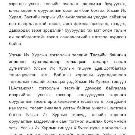
зэрэгцээ улсын төсвийн ачаалал дарамтыг бууруулах,
шинэ хөрөнгө оруулалтын орон зай бий болгох, Улсын Их
Хурал, Засгийн газрын үйл ажиллагааны уялдаа сайжирч
нэн шаардлагатай төсөл, арга хэмжээ орхигдох, гээгдэх,
давхардах зэрэг эрсдэлийг бууруулах гэх мэт олон талын
ач холбогдолтойг төсөл санаачлагчийн илтгэлд дурдсан
байна.
Улсын Их Хурлын тогтоолын төслийг
Төсвийн байнгын
хорооны хуралдаанаар хэлэлцсэн
талаарх санал
дүгнэлтийг Улсын Их Хурлын гишүүн Дав.Цогтбаатар
танилцуулсан юм. Байнгын хорооны хуралдаанаар
тогтоолын төслийг хэлэлцэх үед Улсын Их Хурлын гишүүн
Н.Алтанхуяг тогтоолын төслийг дэмжиж байгаагаа
илэрхийлж, улсын төсвөөр санхүүжүүлэх хөрөнгө
оруулалтын төсөл, арга хэмжээний төсөвт өртөг хэд дахин
нэмэгдэж, төсөвт ачаалал үүсгэж байгаа үндсэн шалтгаан
болон Улсын Их Хурлын гишүүд төсвийн хөрөнгө
оруулалтын мэдээллийн санг тогтмол ашиглах боломжтой
эсэх, Улсын Их Хурлын гишүүн Х.Булгантуяа магадлалын
дүгнэлт гаргаж төсөвт өртгийг нэмэгдүүлж байгаа эрх