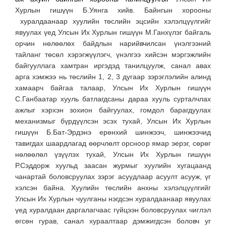
Хурлын гишүүн Б.Уянга хийв. Байнгын хорооны
хуралдаанаар хуулийн төслийн эцсийн хэлэлцүүлгийг
явуулах үед Улсын Их Хурлын гишүүн М.Ганхүлэг байгаль
орчин нөлөөлөх байдлын нарийвчилсан үнэлгээний
тайланг төсөл хэрэгжүүлэгч, үнэлгээ хийсэн мэргэжлийн
байгууллага хамтран иргэдэд танилцуулж, санал авах
арга хэмжээ нь төслийн 1, 2, 3 дугаар зэрэглэлийн алинд
хамаарч байгаа талаар, Улсын Их Хурлын гишүүн
С.Ганбаатар хууль батлагдсаны дараа хууль сурталчлах
ажлыг хэрхэн зохион байгуулах, гомдол барагдуулах
механизмыг бүрдүүлсэн эсэх тухай, Улсын Их Хурлын
гишүүн Б.Бат-Эрдэнэ ерөнхий шинжээч, шинжээчид
тавигдах шаардлагад өөрчлөлт орсноор ямар эерэг, сөрөг
нөлөөлөл үзүүлэх тухай, Улсын Их Хурлын гишүүн
Р.Сэддорж хуульд заасан журмыг хуулийн хугацаанд
чанартай боловсруулах зэрэг асуудлаар асуулт асууж, үг
хэлсэн байна. Хуулийн төслийн анхны хэлэлцүүлгийг
Улсын Их Хурлын чуулганы нэгдсэн хуралдаанаар явуулах
үед хуралдаан даргалагчаас гүйцээн боловсруулах чиглэл
өгсөн гурав, санал хураалтаар дэмжигдсэн боловч уг