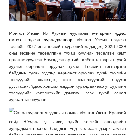
Монгол Улсын Их Хурлын чуулганы өчигдрийн
үдээс
өмнөх нэгдсэн хуралдаанаар
Монгол Улсын нэгдсэн
төсвийн 2027 оны төсвийн хүрээний мэдэгдэл, 2028-2029
оны төсвийн төсөөллийн тухай хуулийн төсөлтэй хамт
өргөн мэдүүлсэн Нэмэгдсэн өртгийн албан татварын тухай
хуульд өөрчлөлт оруулах тухай, Төсвийн тогтвортой
байдлын тухай хуульд өөрчлөлт оруулах тухай хуулийн
төслүүдийн хэлэлцэх, эсэх хэлэлцүүлгийг явуулж
дуусгасан. Үдээс хойших нэгдсэн хуралдаанаар уг хуулийн
төслүүдийг хэлэлцэхийг дэмжих, эсэх тухай санал
хураалтыг явуулав.
Санал хураалт явуулахын өмнө Монгол Улсын Ерөнхий
сайд Н.Учрал үг хэлж, эдийн засгийн өнөөдрийн
хурцадмал нөхцөл байдлын үед зах зээл дээрх ажлын