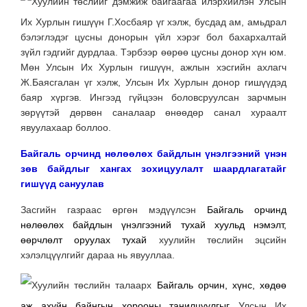
Хуулийн төслийг дэмжиж байгаагаа илэрхийлэн Улсын
Их Хурлын гишүүн Г.Хосбаяр үг хэлж, бусдад ам, амьдрал
бэлэглэдэг цусны донорын үйл хэрэг бол бахархалтай
зүйл гэдгийг дурдлаа. Тэрбээр өөрөө цусны донор хүн юм.
Мөн Улсын Их Хурлын гишүүн, ажлын хэсгийн ахлагч
Ж.Баясгалан үг хэлж, Улсын Их Хурлын донор гишүүдэд
баяр хүргэв.
Ингээд гүйцээн боловсруулсан зарчмын
зөрүүтэй дөрвөн саналаар өнөөдөр санал хураалт
явуулахаар боллоо.
Байгаль орчинд нөлөөлөх байдлын үнэлгээний үнэн
зөв байдлыг хангах зохицуулалт шаардлагатайг
гишүүд сануулав
Засгийн газраас өргөн мэдүүлсэн
Байгаль орчинд
нөлөөлөх байдлын үнэлгээний тухай
хуульд нэмэлт,
өөрчлөлт оруулах тухай
хуулийн төслийн эцсийн
хэлэлцүүлгийг дараа нь явууллаа.
Хуулийн төслийн талаарх
Байгаль орчин, хүнс, хөдөө
аж ахуйн байнгын хорооны танилцуулгыг
Улсын Их