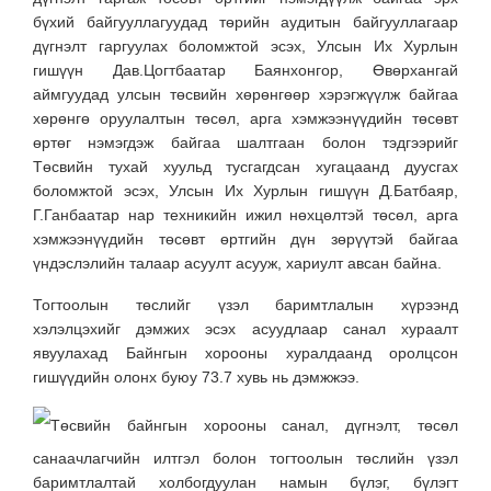
бүхий байгууллагуудад төрийн аудитын байгууллагаар
дүгнэлт гаргуулах боломжтой эсэх, Улсын Их Хурлын
гишүүн Дав.Цогтбаатар Баянхонгор, Өвөрхангай
аймгуудад улсын төсвийн хөрөнгөөр хэрэгжүүлж байгаа
хөрөнгө оруулалтын төсөл, арга хэмжээнүүдийн төсөвт
өртөг нэмэгдэж байгаа шалтгаан болон тэдгээрийг
Төсвийн тухай хуульд тусгагдсан хугацаанд дуусгах
боломжтой эсэх, Улсын Их Хурлын гишүүн Д.Батбаяр,
Г.Ганбаатар нар техникийн ижил нөхцөлтэй төсөл, арга
хэмжээнүүдийн төсөвт өртгийн дүн зөрүүтэй байгаа
үндэслэлийн талаар асуулт асууж, хариулт авсан байна.
Тогтоолын төслийг үзэл баримтлалын хүрээнд
хэлэлцэхийг дэмжих эсэх асуудлаар санал хураалт
явуулахад Байнгын хорооны хуралдаанд оролцсон
гишүүдийн олонх буюу 73.7 хувь нь дэмжжээ.
Төсвийн байнгын хорооны санал, дүгнэлт, төсөл
санаачлагчийн илтгэл болон тогтоолын төслийн үзэл
баримтлалтай холбогдуулан намын бүлэг, бүлэгт