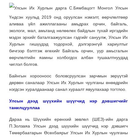
Улсын Их Хурлын дарга С.Бямбацогт Монгол Улсын
Үндсэн хуульд 2019 онд оруулсан нэмэлт, өөрчлөлтөөр
аливаа үйл ажиллагааны амьдрах орчин, байгаль,
экологи, мал, амьтанд нөлөөлөх байдлын тухай иргэдийн
мэдэх эрхийг баталгаажуулсан гэдгийг сануулж, Улсын Их
Хурлын гишүүдэд тодорхой, дэлгэрэнгүй хариултыг
бичгээр бэлтгэж өгөхийг Байгаль орчин, уур амьсгалын
өөрчлөлтийн яамны холбогдох албан тушаалтнуудад
чиглэл болгов.
Байнгын хорооноос боловсруулсан зарчмын зөрүүтэй
дөрвөн саналаар Улсын Их Хурлын чуулганы өнөөдрийн
нэгдсэн хуралдаанаар санал хураалт явуулахаар тогтлоо.
Улсын дээд шүүхийн шүүгчид нэр дэвшигчийг
танилцууллаа
Дараа нь Шүүхийн ерөнхий зөвлөл (ШЕЗ)-ийн дарга
П.Золзаяа Улсын дээд шүүхийн шүүгчид нэр дэвшигч
Төмөрбаатарын Өсөхбаярыг Улсын Их Хурлын чуулганы