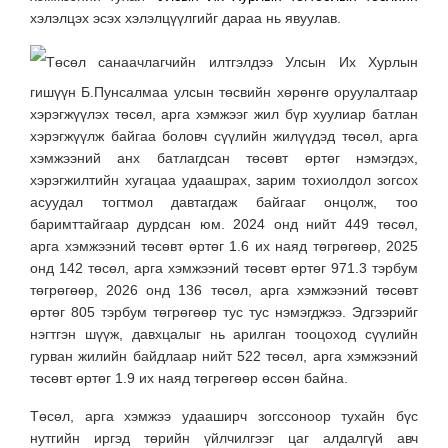
хэлэлцэх эсэх хэлэлцүүлгийг дараа нь явуулав.
Төсөл санаачлагчийн илтгэлдээ Улсын Их Хурлын
гишүүн Б.Пунсалмаа улсын төсвийн хөрөнгө оруулалтаар
хэрэгжүүлэх төсөл, арга хэмжээг жил бүр хуулиар батлан
хэрэгжүүлж байгаа боловч сүүлийн жилүүдэд төсөл, арга
хэмжээний анх батлагдсан төсөвт өртөг нэмэгдэх,
хэрэгжилтийн хугацаа удаашрах, зарим тохиолдол зогсох
асуудал тогтмол давтагдаж байгааг онцолж, тоо
баримттайгаар дурдсан юм. 2024 онд нийт 449 төсөл,
арга хэмжээний төсөвт өртөг 1.6 их наяд төгрөгөөр, 2025
онд 142 төсөл, арга хэмжээний төсөвт өртөг 971.3 тэрбум
төгрөгөөр, 2026 онд 136 төсөл, арга хэмжээний төсөвт
өртөг 805 тэрбум төгрөгөөр тус тус нэмэгджээ. Эдгээрийг
нэгтгэн шүүж, давхцалыг нь арилган тооцоход сүүлийн
гурван жилийн байдлаар нийт 522 төсөл, арга хэмжээний
төсөвт өртөг 1.9 их наяд төгрөгөөр өссөн байна.
Төсөл, арга хэмжээ удааширч зогссоноор тухайн бүс
нутгийн иргэд төрийн үйлчилгээг цаг алдалгүй авч