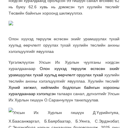
нэгдсэн хуралдаанд оролцсон 99 гишүүн санал өгснөөс 62
нь буюу 62.6 хувь нь дэмжсэн тул хуулийн төслийг
Төсвийн байнгын хороонд шилжүүллээ.
Олон хүүхэд төрүүлж өсгөсөн эхийг урамшуулах тухай
хуульд өөрчлөлт оруулах тухай хуулийн төслийн анхны
хэлэлцүүлгийг явууллаа
Үргэлжлүүлэн Улсын Их Хурлын чуулганы нэгдсэн
хуралдаанаар
Олон хүүхэд төрүүлж өсгөсөн эхийг
урамшуулах тухай хуульд өөрчлөлт оруулах тухай
хуулийн
төслийн анхны хэлэлцүүлгийг явууллаа. Хуулийн төслийг
Хүний хөгжил, нийгмийн бодлогын байнгын хорооны
хуралдаанаар хэлэлцсэн
талаарх санал, дүгнэлтийг Улсын
Их Хурлын гишүүн О.Саранчулуун танилцуулав.
Улсын Их Хурлын гишүүн Д.Үүрийнтуяа,
Х.Баасанжаргал, Б.Баярбаатар, Б.Уянга, С.Эрдэнэбат,
С.Эрдэнэболд нарын санаачлан боловсруулж, 2025 оны