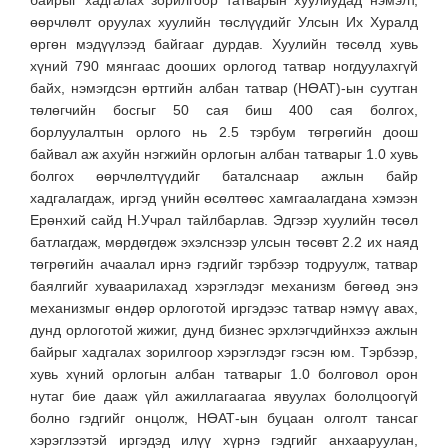
байрыг хадгалах зорилгоор татварын хуулиудад нэмэлт,
өөрчлөлт оруулах хуулийн төслүүдийг Улсын Их Хуралд
өргөн мэдүүлээд байгааг дурдав. Хуулийн төсөлд хувь
хүний 790 мянгаас дооших орлогод татвар ногдуулахгүй
байх, нэмэгдсэн өртгийн албан татвар (НӨАТ)-ын суутган
төлөгчийн босгыг 50 сая биш 400 сая болгох,
борлуулалтын орлого нь 2.5 тэрбум төгрөгийн доош
байвал аж ахуйн нэгжийн орлогын албан татварыг 1.0 хувь
болгох өөрчлөлтүүдийг баталснаар ажлын байр
хадгалагдаж, иргэд үнийн өсөлтөөс хамгаалагдана хэмээн
Ерөнхий сайд Н.Учрал тайлбарлав. Эдгээр хуулийн төсөл
батлагдаж, мөрдөгдөж эхэлснээр улсын төсөвт 2.2 их наяд
төгрөгийн ачаалал ирнэ гэдгийг тэрбээр тодруулж, татвар
баялгийг хуваарилахад хэрэглэдэг механизм бөгөөд энэ
механизмыг өндөр орлоготой иргэдээс татвар нэмүү авах,
дунд орлоготой жижиг, дунд бизнес эрхлэгчдийнхээ ажлын
байрыг хадгалах зорилгоор хэрэглэдэг гэсэн юм. Тэрбээр,
хувь хүний орлогын албан татварыг 1.0 болговол орон
нутаг бие дааж үйл ажиллагаагаа явуулах бололцоогүй
болно гэдгийг онцолж, НӨАТ-ын буцаан олголт тансаг
хэрэглээтэй иргэдэд илүү хүрнэ гэдгийг анхааруулан,