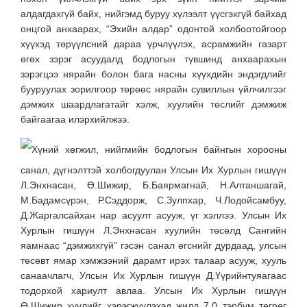
алдагдахгүй байх, нийгэмд буруу хүлээлт үүсгэхгүй байхад
онцгой анхаарах, “Эхийн алдар” одонтой холбоотойгоор
хүүхэд төрүүлсний дараа үрчлүүлэх, асрамжийн газарт
өгөх зэрэг асуудалд бодлогын түвшинд анхаарахын
зэрэгцээ нярайн болон бага насны хүүхдийн эндэгдлийг
бууруулах зорилгоор төрөөс нярайн сувиллын үйлчилгээг
дэмжих шаардлагатайг хэлж, хуулийн төслийг дэмжиж
байгаагаа илэрхийлжээ.
Хүний хөгжил, нийгмийн бодлогын байнгын хорооны
санал, дүгнэлттэй холбогдуулан Улсын Их Хурлын гишүүн
Л.Энхнасан, Ө.Шижир, Б.Баярмагнай, Н.Алтаншагай,
М.Бадамсүрэн, Р.Сэддорж, С.Зулпхар, Ч.Лодойсамбуу,
Д.Жаргалсайхан нар асуулт асууж, үг хэллээ. Улсын Их
Хурлын гишүүн Л.Энхнасан хуулийн төсөлд Сангийн
яамнаас “дэмжихгүй” гэсэн санал өгснийг дурдаад, улсын
төсөвт ямар хэмжээний дарамт ирэх талаар асууж, хууль
санаачлагч, Улсын Их Хурлын гишүүн Д.Үүрийнтуяагаас
тодорхой хариулт авлаа. Улсын Их Хурлын гишүүн
Ө.Шижир хуулийг хэрэгжүүлэхэд жилд 7.0 тэрбум төгрөг