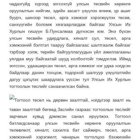
чадахгүйд хүрээд зогсохгүй улсын төсвийн хөрөнгө
оруулалтын нийгэм, эдийн засагт үзүүлэх өгөөж, үр ашиг
буурч, шинээр төсөл, арга хэмжээг хэрэгжүүлэх төсөв,
санхүүгийн боломж хязгаарлагдаж байгааг Улсын Их
Хурлын гишүүн Б.Пунсалмаа дүгнэсэн юм. Энэ бүхэн
улсын төсвийн удирдлага, хяналт сул, төсөл, арга
хэмжээний бэлтгэл тааруу байгаагаас шалтгаалж байгааг
тэрбээр хэлж, төрийн байгууллагуудын үйл ажиллагааны
уялдаа муу байгаатай шууд холбоотойг тэмдэглэв. Иймд
зогссон, удааширсан төсөл, арга хэмжээг нэг удаа нэгдсэн
байдлаар дахин тооцож, тодорхой шалгуур үзүүлэлтийн
дагуу цэгцлэх шаардлага үүссэн тул Улсын Их Хурлын
тогтоолын төслийг санаачилсан байна.
Тогтоол төсөл нь дөрвөн заалттай, нэгдүгээр заалт нь
таван заалттай бөгөөд Засгийн газраас тогтоолын төслийг
зарчмын хувьд дэмжсэн санал ирүүлжээ. Тогтоол
батлагдсанаар улсын төсвийн хөрөнгө оруулалтын
төлөвлөлт, хяналт, сахилга бат сайжирч, төсөл, арга
хэмжээний хэрэгжилт, чанарын тогтолцоо бэхжихийн