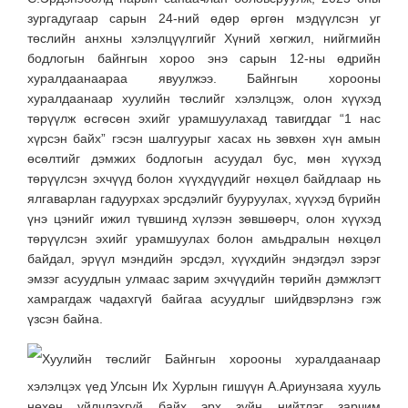
зургадугаар сарын 24-ний өдөр өргөн мэдүүлсэн уг
төслийн анхны хэлэлцүүлгийг Хүний хөгжил, нийгмийн
бодлогын байнгын хороо энэ сарын 12-ны өдрийн
хуралдаанаараа явуулжээ. Байнгын хорооны
хуралдаанаар хуулийн төслийг хэлэлцэж, олон хүүхэд
төрүүлж өсгөсөн эхийг урамшуулахад тавигддаг “1 нас
хүрсэн байх” гэсэн шалгуурыг хасах нь зөвхөн хүн амын
өсөлтийг дэмжих бодлогын асуудал бус, мөн хүүхэд
төрүүлсэн эхчүүд болон хүүхдүүдийг нөхцөл байдлаар нь
ялгаварлан гадуурхах эрсдэлийг бууруулах, хүүхэд бүрийн
үнэ цэнийг ижил түвшинд хүлээн зөвшөөрч, олон хүүхэд
төрүүлсэн эхийг урамшуулах болон амьдралын нөхцөл
байдал, эрүүл мэндийн эрсдэл, хүүхдийн эндэгдэл зэрэг
эмзэг асуудлын улмаас зарим эхчүүдийн төрийн дэмжлэгт
хамрагдаж чадахгүй байгаа асуудлыг шийдвэрлэнэ гэж
үзсэн байна.
Хуулийн төслийг Байнгын хорооны хуралдаанаар
хэлэлцэх үед Улсын Их Хурлын гишүүн А.Ариунзаяа хууль
нөхөн үйлчлэхгүй байх эрх зүйн нийтлэг зарчим