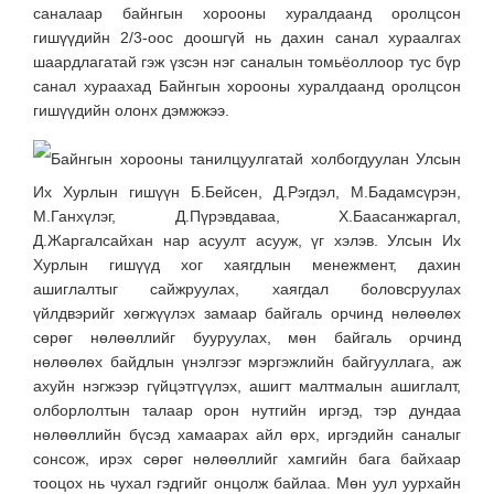
саналаар байнгын хорооны хуралдаанд оролцсон
гишүүдийн 2/3-оос доошгүй нь дахин санал хураалгах
шаардлагатай гэж үзсэн нэг саналын томьёоллоор тус бүр
санал хураахад Байнгын хорооны хуралдаанд оролцсон
гишүүдийн олонх дэмжжээ.
Байнгын хорооны танилцуулгатай холбогдуулан Улсын
Их Хурлын гишүүн Б.Бейсен, Д.Рэгдэл, М.Бадамсүрэн,
М.Ганхүлэг, Д.Пүрэвдаваа, Х.Баасанжаргал,
Д.Жаргалсайхан нар асуулт асууж, үг хэлэв. Улсын Их
Хурлын гишүүд хог хаягдлын менежмент, дахин
ашиглалтыг сайжруулах, хаягдал боловсруулах
үйлдвэрийг хөгжүүлэх замаар байгаль орчинд нөлөөлөх
сөрөг нөлөөллийг бууруулах, мөн байгаль орчинд
нөлөөлөх байдлын үнэлгээг мэргэжлийн байгууллага, аж
ахуйн нэгжээр гүйцэтгүүлэх, ашигт малтмалын ашиглалт,
олборлолтын талаар орон нутгийн иргэд, тэр дундаа
нөлөөллийн бүсэд хамаарах айл өрх, иргэдийн саналыг
сонсож, ирэх сөрөг нөлөөллийг хамгийн бага байхаар
тооцох нь чухал гэдгийг онцолж байлаа. Мөн уул уурхайн