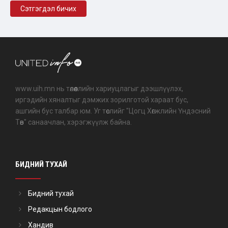
www.uih.mn нь төлөөллийн хариуцлагыг дээшлүүлэх,
иргэдийн хяналтыг дэмжих зорилготой хараат бус,
ашгийн бус талбар юм. Уг төслийг "Цогц Хөгжлийн Үндэсний
Төв" санаачлан, хэрэгжүүлж байна.
БИДНИЙ ТУХАЙ
Бидний тухай
Редакцын бодлого
Хандив