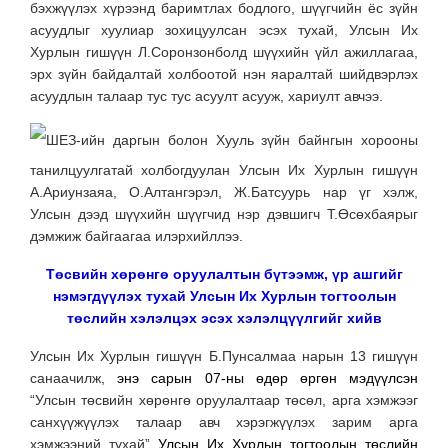
бэхжүүлэх хүрээнд баримтлах бодлого, шүүгчийн ёс зүйн
асуудлыг хуулиар зохицуулсан эсэх тухай, Улсын Их
Хурлын гишүүн Л.Соронзонболд шүүхийн үйл ажиллагаа,
эрх зүйн байдалтай холбоотой нэн яаралтай шийдвэрлэх
асуудлын талаар тус тус асуулт асууж, хариулт авчээ.
ШЕЗ-ийн даргын болон Хууль зүйн байнгын хорооны
танилцуулгатай холбогдуулан Улсын Их Хурлын гишүүн
А.Ариунзаяа, О.Алтангэрэл, Ж.Батсуурь нар үг хэлж,
Улсын дээд шүүхийн шүүгчид нэр дэвшигч Т.Өсөхбаярыг
дэмжиж байгаагаа илэрхийллээ.
Төсвийн хөрөнгө оруулалтын бүтээмж, үр ашгийг
нэмэгдүүлэх тухай Улсын Их Хурлын тогтоолын
төслийн хэлэлцэх эсэх хэлэлцүүлгийг хийв
Улсын Их Хурлын гишүүн Б.Пунсалмаа нарын 13 гишүүн
санаачилж,
энэ сарын 07-ны өдөр
өргөн мэдүүлсэн
“Улсын төсвийн хөрөнгө оруулалтаар төсөл, арга хэмжээг
санхүүжүүлэх талаар авч хэрэгжүүлэх зарим арга
хэмжээний тухай”
Улсын Их Хурлын тогтоолын төслийн