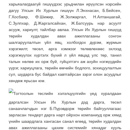
харьяалагдаагүй гишүүдээс урьдчилан ирүүлсэн нэрсийн
дагуу Улсын Их Хурлын гишүүн Л.Энхнасан, Б.Бейсен,
Г.Хосбаяр, Ө.Шижир, Ж.Золжаргал, Н.Алтаншагай,
С.Зулпхар, Д.Жаргалсайхан, Ж.Батсуурь нар асуулт
асууж, хариулт, тайлбар авлаа. Улсын Их Хурлын гишүүд
төрийн худалдан авах ажиллагааны сонгон
шалгаруулалтын үйл явц, холбогдох дүрэм, журмын
хэрэгжилт, төсөл, арга хэмжээг төлөвлөхөөс эхлээд
хэрэгжүүлэх хүртэлх бүхий л үйл явцад улс төр, танил
талын нөлөө их орж буй, гүйцэтгэгч аж ахуйн нэгжүүдийн
үүрэг, хариуцлага, төрийн өмчийн бодлого, зохицуулалтын
сул, шударга бус байдал хавтгайрсан зэрэг олон асуудлыг
хөндөж ярьсан юм.
Тогтоолын төслийн хэлэлцүүлгийн үед хуралдаан
даргалсан Улсын Их Хурлын дэд дарга, төсөл
санаачлагчдын нэг Б.Пүрэвдорж төрийн байгууллагаас
зарласан тендерт дарга нарт ойрхон компаниуд орж хямд
үнийн шаардлага хангасан санал өгөөд, төрийн худалдан
авах ажиллагааны цахим системийг хянадаг хууль