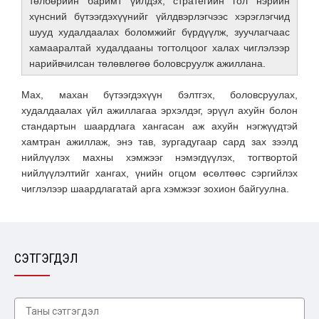
төлбөрийн баримт үйлдэх, стратегийн гол нэрийн
хүнсний бүтээгдэхүүнийг үйлдвэрлэгчээс хэрэглэгчид
шууд худалдаалах боломжийг бүрдүүлж, зуучлагчаас
хамааралтай худалдааны тогтолцоог халах чиглэлээр
нарийвчилсан төлөвлөгөө боловсруулж ажиллана.
Max, махан бүтээгдэхүүн бэлтгэх, боловсруулах,
худалдаалах үйл ажиллагаа эрхэлдэг, эрүүл ахуйн болон
стандартын шаардлага хангасан аж ахуйн нэгжүүдтэй
хамтран ажиллаж, энэ тав, зургадугаар сард зах зээлд
нийлүүлэх махны хэмжээг нэмэгдүүлэх, тогтвортой
нийлүүлэлтийг хангах, үнийн огцом өсөлтөөс сэргийлэх
чиглэлээр шаардлагатай арга хэмжээг зохион байгуулна.
СЭТГЭГДЭЛ