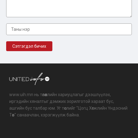
www.uih.mn нь төлөөллийн хариуцлагыг дээшлүүлэх,
иргэдийн хяналтыг дэмжих зорилготой хараат бус,
ашгийн бус талбар юм. Уг төслийг "Цогц Хөгжлийн Үндэсний
Төв" санаачлан, хэрэгжүүлж байна.