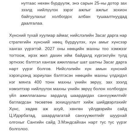
нутгаас нөхөн бүрдүүлж, энэ сарын 25-ны дотор зах
зээлд нийлүүлэх зэрэг ажлыг ажлыг зохион
байгуулахыг холбогдох албан тушаалтнуудад
даалгалаа.
Хүнсний тухай хуулиар аймаг, нийслэлийн Засаг дарга нар
стратегийн хүнсний нөөц бүрдүүлэх, хүн амыг хүнсээр
хангах үүрэгтэй. 2027 оны нөөцийн махны тоо хэмжээг
тогтоож, ирэх жил дахин ийм байдалд хүргэхгүйн тулд
эртнээс бэлтгэл хангаж ажиллахыг шат шатны Засаг дарга
нарт үүрэг болгов. Нийслэлийн хүн амын хүнсний
хэрэгцээнд зориулан бэлтгэсэн нөөцийн махны үлдэгдэл
нэг мянга 400 тонн махны үнийн зөрүү, зах зээлд
нэмэлтээр нийлүүлэх махны үнийн зөрүү болон холбогдох
үйл ажиллагааны зардалд шаардагдах санхүүжилтийг
батлагдсан төсөвтөө зохицуулалт хийж шийдвэрлэхийг
Хүнс, хөдөө аж ахуй, хөнгөн үйлдвэрийн сайд
Ц.Идэрбатад, шаардлагатай санхүүжилтийг шуурхай
олгохыг Сангийн сайд З.Мэндсайхан нарт тус тус үүрэг
болголоо.