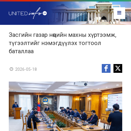
Засгийн газар нөөцийн махны хүртээмж,
түгээлтийг нэмэгдүүлэх тогтоол
баталлаа
2026-05-18