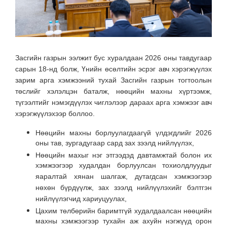
Засгийн газрын ээлжит бус хуралдаан 2026 оны тавдугаар
сарын 18-нд болж, Үнийн өсөлтийн эсрэг авч хэрэгжүүлэх
зарим арга хэмжээний тухай Засгийн газрын тогтоолын
төслийг хэлэлцэн баталж, нөөцийн махны хүртээмж,
түгээлтийг нэмэгдүүлэх чиглэлээр дараах арга хэмжээг авч
хэрэгжүүлэхээр боллоо.
Нөөцийн махны борлуулагдаагүй үлдэгдлийг 2026
оны тав, зургадугаар сард зах зээлд нийлүүлэх,
Нөөцийн махыг нэг этгээдэд давтамжтай болон их
хэмжээгээр худалдан борлуулсан тохиолдлуудыг
яаралтай хянан шалгаж, дутагдсан хэмжээгээр
нөхөн бүрдүүлж, зах зээлд нийлүүлэхийг бэлтгэн
нийлүүлэгчид хариуцуулах,
Цахим төлбөрийн баримтгүй худалдаалсан нөөцийн
махны хэмжээгээр тухайн аж ахуйн нэгжүүд орон