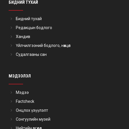
БИДНИЙ ТУХАЙ
Бидний тухай
Редакцын бодлого
Хандив
Үйлчилгээний бодлого, нөхцөл
Судалгааны сан
МЭДЭЭЛЭЛ
Мэдээ
Factcheck
Онцлох үзүүлэлт
Сонгуулийн музей
Нийтийн өргөдөл