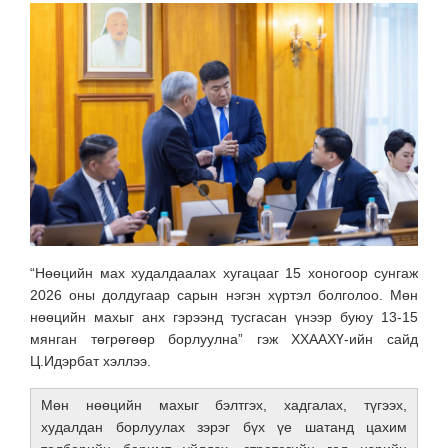
“Нөөцийн мах худалдаалах хугацааг 15 хоногоор сунгаж
2026 оны долдугаар сарын нэгэн хүртэл болголоо. Мөн
нөөцийн махыг анх гэрээнд тусгасан үнээр буюу 13-15
мянган төгрөгөөр борлуулна” гэж ХХААХҮ-ийн сайд
Ц.Идэрбат хэллээ.
Мөн нөөцийн махыг бэлтгэх, хадгалах, түгээх,
худалдан борлуулах зэрэг бүх үе шатанд цахим