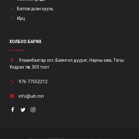
Батлагдсан хууль
Ирц
ХОЛБОО БАРИХ
Улаанбаатар хот, Баянгол дүүрэг, Нарны зам, Тэгш-
Ундрах төв, 303 тоот
976-77552212
info@uih.mn