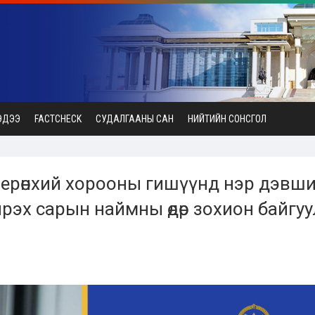
ЭДЭЭ
FACTCHECK
СУДАЛГААНЫ САН
НИЙТИЙН СОНСГОЛ
 ерөнхий хорооны гишүүнд нэр дэвш
рэх сарын наймны өдөр зохион байгу