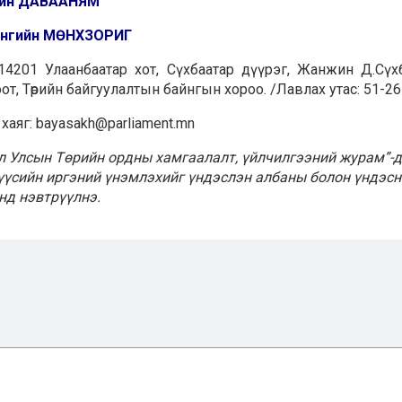
йн ДАВААНЯМ
нгийн МӨНХЗОРИГ
14201 Улаанбаатар хот, Сүхбаатар дүүрэг, Жанжин Д.Сүх
оот, Төрийн байгуулалтын байнгын хороо. /Лавлах утас: 51-2
аяг: bayasakh@parliament.mn
л Улсын Төрийн ордны хамгаалалт, үйлчилгээний журам”-д
үүсийн иргэний үнэмлэхийг үндэслэн албаны болон үндэсн
нд нэвтрүүлнэ.