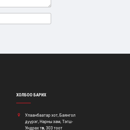
ХОЛБОО БАРИХ
Улаанбаатар хот, Баянгол
дүүрэг, Нарны зам, Тэгш-
Ундрах төв, 303 тоот