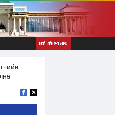
НИЙТИЙН ӨРГӨДӨЛ
игчийн
улна