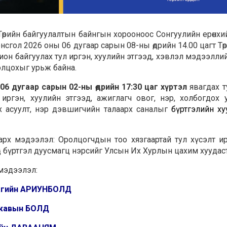
өрийн байгуулалтын байнгын хорооноос Сонгуулийн ерөнх
сгол 2026 оны 06 дугаар сарын 08-ны өдрийн 14.00 цагт Т
ион байгуулах тул иргэн, хуулийн этгээд, хэвлэл мэдээлл
оролцохыг урьж байна.
06 дугаар сарын 02-ны өдрийн 17:30 цаг хүртэл
явагдах т
иргэн, хуулийн этгээд, ажиглагч овог, нэр, холбогдох 
х асуулт, нэр дэвшигчийн талаарх саналыг
бүртгэлийн х
рх мэдээлэл: Оролцогчдын тоо хязгаартай тул хүсэлт и
өөд бүртгэл дуусмагц нэрсийг Улсын Их Хурлын цахим хуудас
мэдээлэл:
гийн АРИУНБОЛД
жавын БОЛД