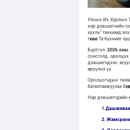
Улсын Их Хурлын Т
нэр дэвшигчийн сон
хууль” танхимд зох
төлөөлөл Та бүхнийг 
Бүртгэл:
2026 оны 
сонсголд оролцох 
дэвшигчдээс асуу
ирүүлнэ үү.
Оролцогчдын талаа
баталгаажуулах бөг
Нэр дэвшигчдийн 
1
.
Дашживаа
2.
Жамсран