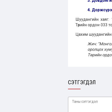
3.
Довдонги
4.
Доржсүрэ
Шуудангийн хаяг: 
Төрийн ордон-333 т
Цахим шуудангийн х
Жич: “Монго
оролцох хүм
Төрийн ордо
СЭТГЭГДЭЛ