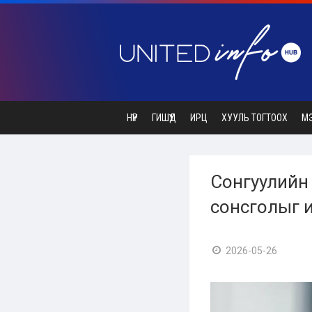
НҮҮР
ГИШҮҮД
ИРЦ
ХУУЛЬ ТОГТООХ
М
Сонгуулийн
сонсголыг и
2026-05-26