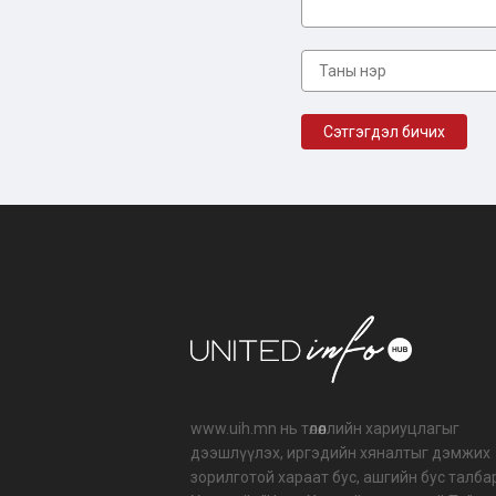
www.uih.mn нь төлөөллийн хариуцлагыг
дээшлүүлэх, иргэдийн хяналтыг дэмжих
зорилготой хараат бус, ашгийн бус талба