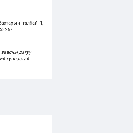
баатарын талбай 1,
65326/
 заасны дагуу
ий хувцастай