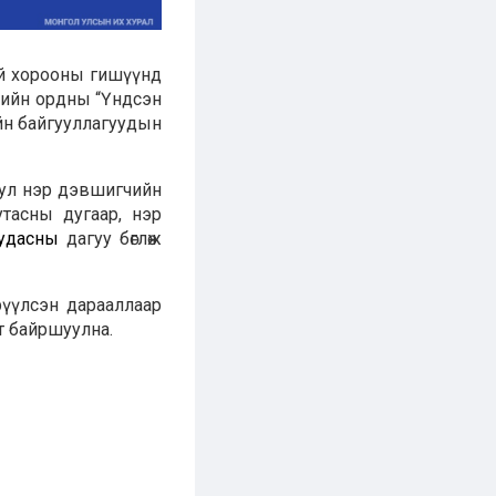
ий хорооны гишүүнд
өрийн ордны “Үндсэн
ийн байгууллагуудын
ул нэр дэвшигчийн
утасны дугаар, нэр
уудасны
дагуу бөглөж
рүүлсэн дарааллаар
т байршуулна.