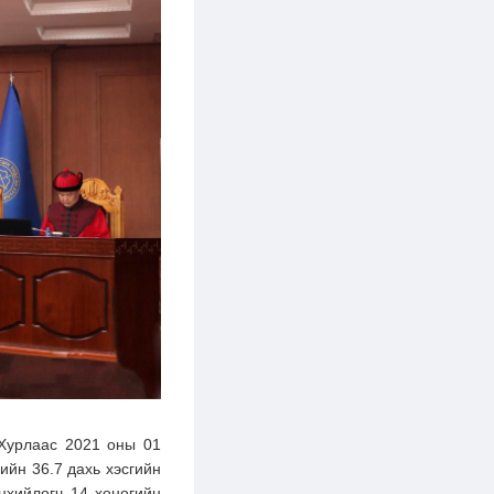
Хурлаас 2021 оны 01
ийн 36.7 дахь хэсгийн
нхийлөгч 14 хоногийн