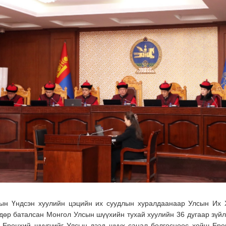
ын Үндсэн хуулийн цэцийн их суудлын хуралдаанаар Улсын Их 
дөр баталсан Монгол Улсын шүүхийн тухай хуулийн 36 дугаар зүйл
 Ерөнхий шүүгчийг Улсын дээд шүүх санал болгосноос хойш Ерө