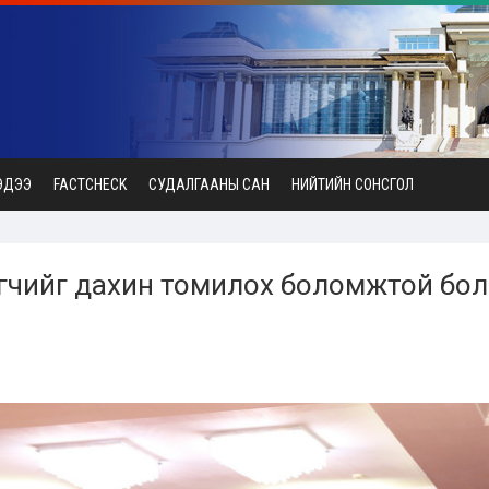
ЭДЭЭ
FACTCHECK
СУДАЛГААНЫ САН
НИЙТИЙН СОНСГОЛ
үгчийг дахин томилох боломжтой бо