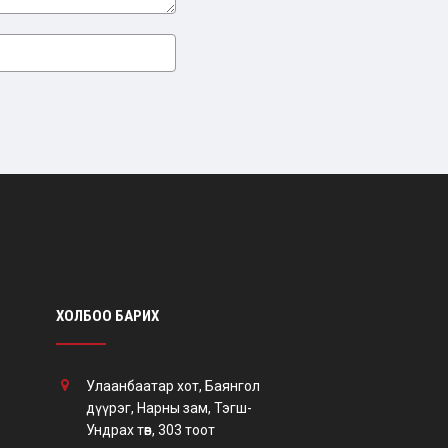
ХОЛБОО БАРИХ
Улаанбаатар хот, Баянгол
дүүрэг, Нарны зам, Тэгш-
Ундрах төв, 303 тоот