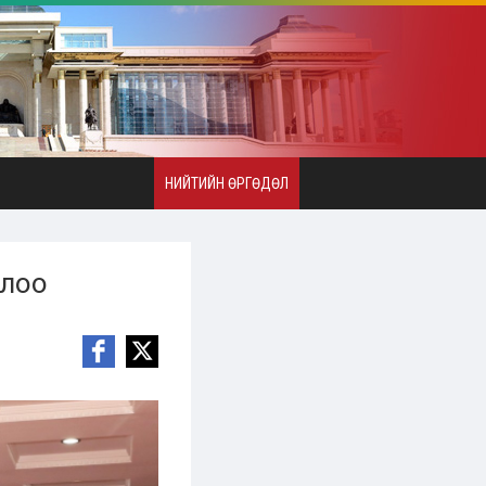
НИЙТИЙН ӨРГӨДӨЛ
ллоо