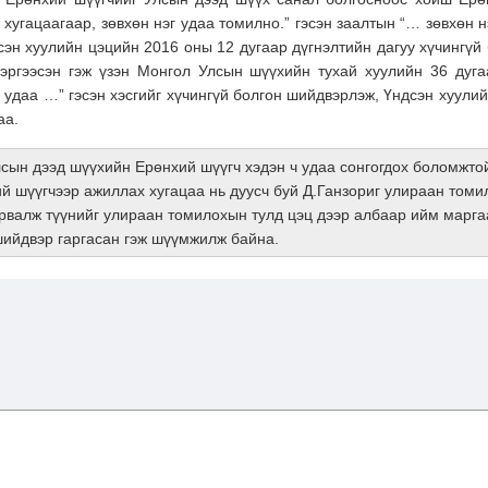
хугацаагаар, зөвхөн нэг удаа томилно.” гэсэн заалтын “… зөвхөн н
эн хуулийн цэцийн 2016 оны 12 дугаар дүгнэлтийн дагуу хүчингүй
сэргээсэн гэж үзэн Монгол Улсын шүүхийн тухай хуулийн 36 дуга
г удаа …” гэсэн хэсгийг хүчингүй болгон шийдвэрлэж, Үндсэн хуули
аа.
лсын дээд шүүхийн Ерөнхий шүүгч хэдэн ч удаа сонгогдох боломжто
й шүүгчээр ажиллах хугацаа нь дуусч буй Д.Ганзориг улираан томи
рвалж түүнийг улираан томилохын тулд цэц дээр албаар ийм маргаа
шийдвэр гаргасан гэж шүүмжилж байна.