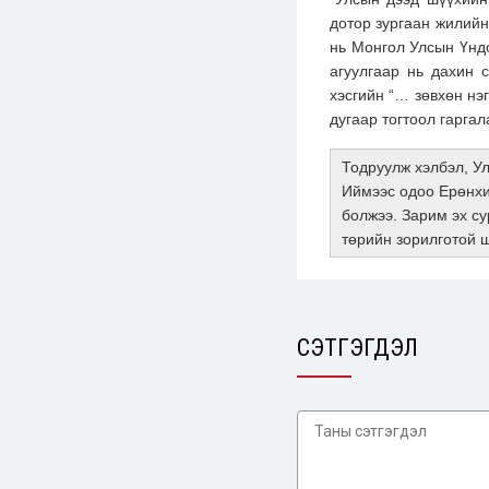
дотор зургаан жилийн 
нь Монгол Улсын Үндс
агуулгаар нь дахин 
хэсгийн “… зөвхөн нэ
дугаар тогтоол гаргал
Тодруулж хэлбэл, У
Иймээс одоо Ерөнхи
болжээ. Зарим эх су
төрийн зорилготой 
СЭТГЭГДЭЛ