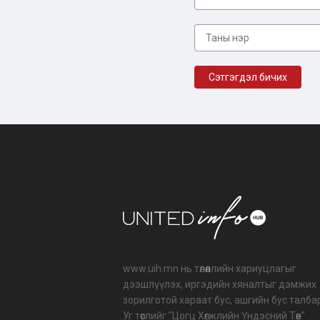
www.uih.mn нь төлөөллийн хариуцлагыг
дээшлүүлэх, иргэдийн хяналтыг дэмжих
зорилготой хараат бус, ашгийн бус талба
Уг төслийг "Цогц Хөгжлийн Үндэсний Төв"