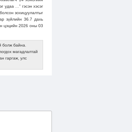
эг удаа …” гэсэн хэсэг
 болсон зохицуулалтыг
ар зүйлийн 36.7 дахь
йн цэцийн 2026 оны 03
й болж байна.
логдох магадлалтай
н гаргаж, улс