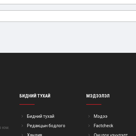
БИДНИЙ ТУХАЙ
МЭДЭЭЛЭЛ
Бидний тухай
Мэдээ
Редакцын бодлого
Factcheck
р юм.
Хандив
Онцлох үзүүлэлт