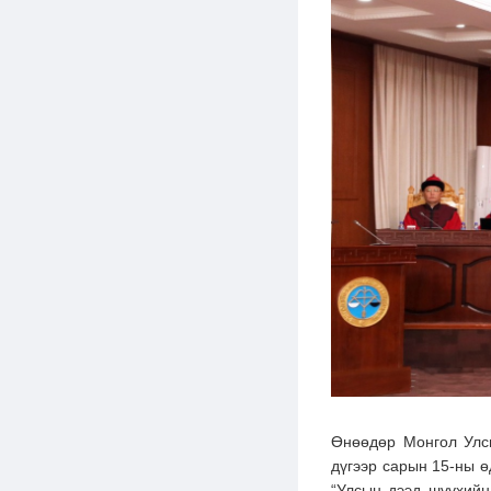
Өнөөдөр Монгол Улс
дүгээр сарын 15-ны ө
“Улсын дээд шүүхийн