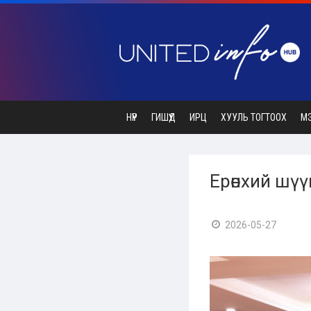
НҮҮР
ГИШҮҮД
ИРЦ
ХУУЛЬ ТОГТООХ
М
Ерөнхий шү
2026-05-27