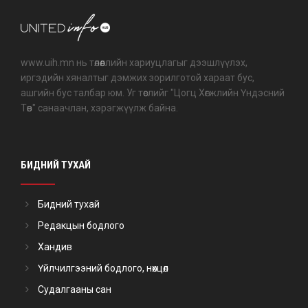
www.uih.mn нь төлөөллийн хариуцлагыг дээшлүүлэх,
иргэдийн хяналтыг дэмжих зорилготой хараат бус,
ашгийн бус талбар юм. Уг төслийг "Цогц Хөгжлийн Үндэсний
Төв" санаачлан, хэрэгжүүлж байна.
БИДНИЙ ТУХАЙ
Бидний тухай
Редакцын бодлого
Хандив
Үйлчилгээний бодлого, нөхцөл
Судалгааны сан