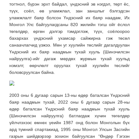
тогтнол, бүрэн эрхт байдал, үндэсний эв нэгдэл, төрт ёс,
түүх, соёл, өв уламжлал, зан заншлыг бэлгэдсэн
уламжлалт баяр болсон Үндэсний их баяр наадам, Их
Монгол Улс байгуулагдсаны 820 жилийн тэгш ойг ёслол
төгөлдөр, өргөн дэлгэр тэмдэглэж, түүх, соёлоороо
бахархах үндэсний ухамсар сайжирна гэж төсөл
санаачлагчид үзжээ.
Мөн уг хуулийн төслийг дагалдуулан
Үндэсний их баяр наадмын тухай хууль (Шинэчилсэн
найруулга)-ийг дагаж мөрдөх журмын тухай хуульд
нэмэлт, өөрчлөлт оруулах тухай хуулийн төслийг
боловсруулсан байна.
2003 оны 6 дугаар сарын 13-ны өдөр баталсан Үндэсний
баяр наадмын тухай, 2022 оны 6 дугаар сарын 28-ны
өдөр баталсан Үндэсний баяр наадмын тухай хууль
(Шинэчилсэн найруулга) батлагдаж хүчин төгөлдөр
үйлчлэхээс өмнөх үеийн 1987 онд болон Монголын бүх
ард түмний спартакиад, 1995 оны Монгол Улсын Засгийн
газрын шийдвэрээр зохион байгуулсан “Өндөр Гэгээн