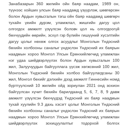
Занабазарын 360 жилийн ойн баяр наадам, 1989 он,
түүнээс хойших улсын баяр наадамд үзүүрлэж, шөвгөрсөн
болон Ардын хувьсгалын тэгш ойн баяр наадамд шөвгөрч
тухайн үеийн дүрэм, уламжлал, жишгийн дагуу цол
олгогдох амжилт үзүүлсэн боловч цол нь олгогдоогүй
бөхчүүдийн өөрийн, эсхүл гэр бүлийн гишүүний хүсэлтийн
дагуу цолыг нөхөж олгох асуудлыг Монголын Үндэсний
бөхийн холбооны саналыг үндэслэн Үндэсний их баярын
наадмын хороо Монгол Улсын Ерөнхийлөгчид уламжлан
нэг удаа шийдвэрлүүлэх болон Ардын хувьсгалын 100
жил, Залуучуудын байгууллага үүсэж хөгжсөний 100 жил,
Монголын Үндэсний бөхийн холбоо байгуулагдсаны 30
жил, Монгол бөхийг дэлхийн дээд амжилт Гиннесийн номд
бүртгүүлсний 10 жилийн ойд зориулан 2021 онд зохион
байгуулсан хүчит бөхийн барилдаанд 5, 6, 7, 8, 9 давж
амжилт үзүүлсэн бөхчүүдэд Үндэсний их баяр наадмын
тухай хуулийн 9.3 дахь хэсэгт цолыг Монголын Үндэсний
бөхийн холбооны саналыг үндэслэн Үндэсний их баярын
наадмын хороо Монгол Улсын Ерөнхийлөгчид уламжлан
шийдвэрлүүлэх зохицуулалтыг тодорхой болгох