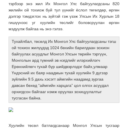
тэрбээр энэ жил Их Монгол Улс байгуулагдсаны 820
жилийн ой тохиож буй тул үүнийг ёслол төгөлдөр, өргөн
дэлгэр тэмдэглэх нь зүйтэй гэж үзэж Улсын Их Хурлын 18
гишүүнээс уг хуулийн төслийг боловсруулан өргөн
мэдүүлж байгаа нь энэ гэлээ.
Тухайлбал, төсөлд Их Монгол Улс байгуулагдсаны тэгш
ой тохиох жилүүдэд 1024 бөхийн барилдаан зохион
байгуулах асуудлыг Монгол Улсын төрийн тэргүүн,
Монголын ард түмний эв нэгдлийг илэрхийлэгч
Ерөнхийлөгч тухай бүр шийдвэрлэдэг байх,улмаар
Үндэсний их баяр наадмын тухай хуулийн 9 дүгээр
зүйлийн 9.5 дахь хэсэгт аймгийн наадамд зургаа
давсан бөхөд “аймгийн харцага” цол олгох асуудал
орхигдсон байгааг нэмж оруулах зохицуулалтыг
тусгасан байна.
Хуулийн төсөл батлагдсанаар Монгол Улсын тусгаар