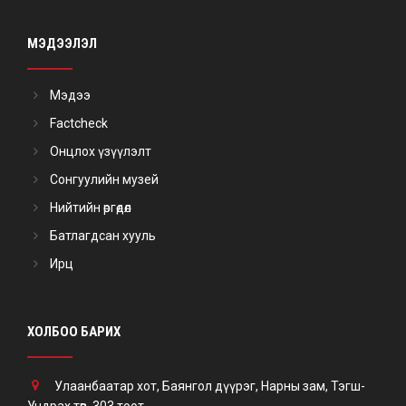
МЭДЭЭЛЭЛ
Мэдээ
Factcheck
Онцлох үзүүлэлт
Сонгуулийн музей
Нийтийн өргөдөл
Батлагдсан хууль
Ирц
ХОЛБОО БАРИХ
Улаанбаатар хот, Баянгол дүүрэг, Нарны зам, Тэгш-
Ундрах төв, 303 тоот