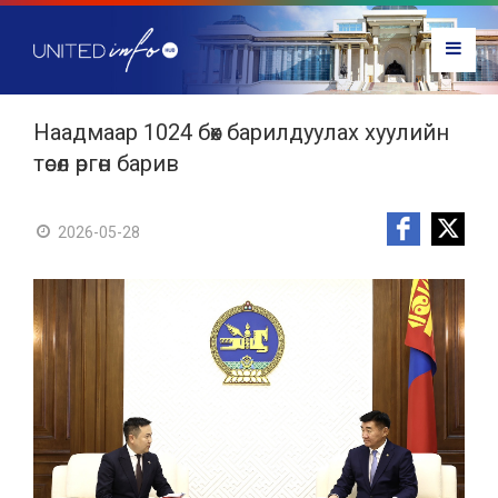
Наадмаар 1024 бөх барилдуулах хуулийн
төсөл өргөн барив
2026-05-28