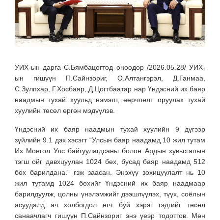
УИХ-ын дарга С.Бямбацогтод өнөөдөр /2026.05.28/ УИХ-
ын гишүүн П.Сайнзориг, О.Алтангэрэл, Д.Ганмаа,
С.Зулпхар, Г.Хосбаяр, Д.Цогтбаатар нар Үндэсний их баяр
наадмын тухай хуульд нэмэлт, өөрчлөлт оруулах тухай
хуулийн төсөл өргөн мэдүүлэв.
Үндэсний их баяр наадмын тухай хуулийн 9 дүгээр
зүйлийн 9.1 дэх хэсэгт “Улсын баяр наадамд 10 жил тутам
Их Монгол Улс байгуулагдсаны болон Ардын хувьсгалын
тэгш ойг давхцуулан 1024 бөх, бусад баяр наадамд 512
бөх барилдана.” гэж заасан. Энэхүү зохицуулалт нь 10
жил тутамд 1024 бөхийг Үндэсний их баяр наадмаар
барилдуулж, цолны үнэлэмжийг дээшлүүлэх, түүх, соёлын
асуудалд ач холбогдол өгч буй хэрэг гэдгийг төсөл
санаачлагч гишүүн П.Сайнзориг энэ үеэр тодотгов. Мөн