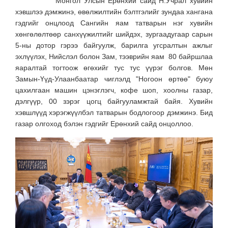
Монгол Улсын Ерөнхий сайд Н.Учрал хувийн
хэвшлээ дэмжинэ, өвөлжилтийн бэлтгэлийг зундаа хангана
гэдгийг онцлоод Сангийн яам татварын нэг хувийн
хөнгөлөлтөөр санхүүжилтийг шийдэх, зургаадугаар сарын
5-ны дотор гэрээ байгуулж, барилга угсралтын ажлыг
эхлүүлэх, Нийслэл болон Зам, тээврийн яам 80 байршлаа
яаралтай тогтоож өгөхийг тус тус үүрэг болгов. Мөн
Замын-Үүд-Улаанбаатар чиглэлд "Ногоон өртөө" буюу
цахилгаан машин цэнэглэгч, кофе шоп, хоолны газар,
дэлгүүр, 00 зэрэг цогц байгууламжтай байя. Хувийн
хэвшлүүд хэрэгжүүлбэл татварын бодлогоор дэмжинэ. Бид
газар олгоход бэлэн гэдгийг Ерөнхий сайд онцоллоо.