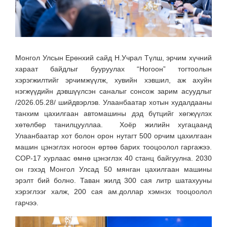
Монгол Улсын Ерөнхий сайд Н.Учрал Түлш, эрчим хүчний
хараат байдлыг бууруулах “Ногоон” тогтоолын
хэрэгжилтийг эрчимжүүлж, хувийн хэвшил, аж ахуйн
нэгжүүдийн дэвшүүлсэн саналыг сонсож зарим асуудлыг
/2026.05.28/ шийдвэрлэв. Улаанбаатар хотын худалдааны
танхим цахилгаан автомашины дэд бүтцийг хөгжүүлэх
хөтөлбөр танилцууллаа. Хоёр жилийн хугацаанд
Улаанбаатар хот болон орон нутагт 500 орчим цахилгаан
машин цэнэглэх ногоон өртөө барих тооцоолол гаргажээ.
COP-17 хурлаас өмнө цэнэглэх 40 станц байгуулна. 2030
он гэхэд Монгол Улсад 50 мянган цахилгаан машины
эрэлт бий болно. Таван жилд 300 сая литр шатахууны
хэрэглээг халж, 200 сая ам.доллар хэмнэх тооцоолол
гарчээ.