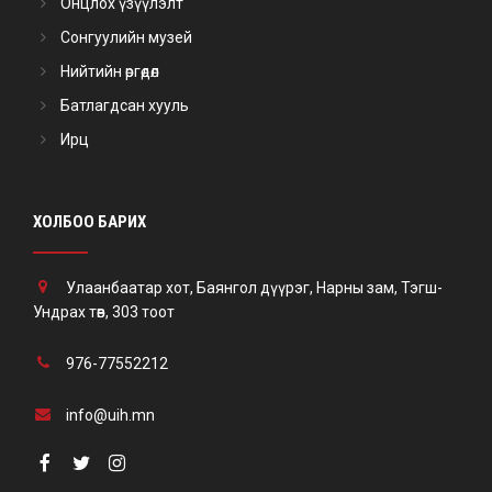
Онцлох үзүүлэлт
Сонгуулийн музей
Нийтийн өргөдөл
Батлагдсан хууль
Ирц
ХОЛБОО БАРИХ
Улаанбаатар хот, Баянгол дүүрэг, Нарны зам, Тэгш-
Ундрах төв, 303 тоот
976-77552212
info@uih.mn