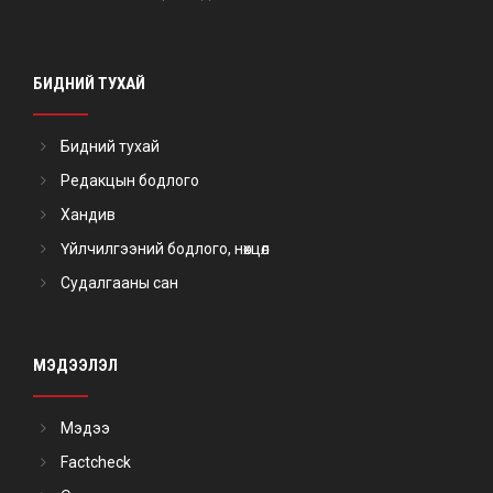
БИДНИЙ ТУХАЙ
Бидний тухай
Редакцын бодлого
Хандив
Үйлчилгээний бодлого, нөхцөл
Судалгааны сан
МЭДЭЭЛЭЛ
Мэдээ
Factcheck