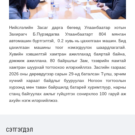
Нийслэлийн Засаг дарга бөгөөд Улаанбаатар хотын
Захирагч Б.Пүрэвдагва Улаанбаатарт 804 мянган
автомашин бүртгэлтэй, 0.2 хувь нь цахилгаан машин. Бид
цахилгаан машины тоог нэмэгдүүлэх шаардлагатай.
Хувийн хэвшилтэй хамтран ажиллахад баяртай байна,
дэмжиж ажиллана. 80 байршлыг Зам, тээврийн яамтай
хамтран шуурхай тогтоохоо илэрхийллээ. Засгийн газраас
2026 оны дөрөвдүгээр сарын 29-нд баталсан Түлш, эрчим
хүчний хараат байдлыг бууруулах Ногоон тогтоолын
хүрээнд мөн таван байршилд батарей хуримтлуур, нарны
станц байгуулах ажлыг гүйцэтгэх сонирхлоо 100 гаруй аж
ахуйн нэгж илэрхийлжээ.
СЭТГЭГДЭЛ