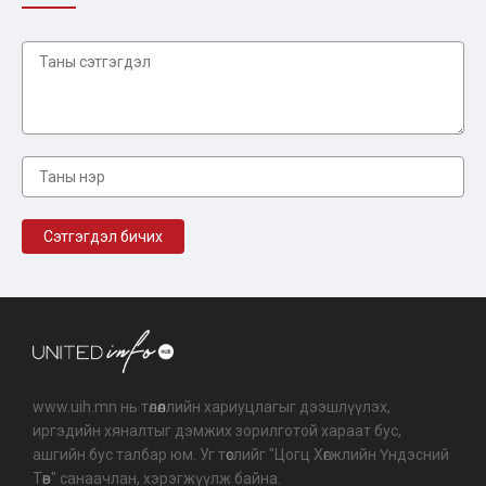
www.uih.mn нь төлөөллийн хариуцлагыг дээшлүүлэх,
иргэдийн хяналтыг дэмжих зорилготой хараат бус,
ашгийн бус талбар юм. Уг төслийг "Цогц Хөгжлийн Үндэсний
Төв" санаачлан, хэрэгжүүлж байна.