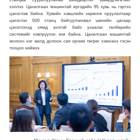
хэллээ. Цахилгаан машинтай иргэдийн 95 хувь нь гэртээ
цэнэглэж байна. Хувийн хэвшлийн хөрөнгө оруулалтаар
цэнэглэх 500 станц байгуулчихвал шөнийн цагаар
цэнэглэхэд хямд үнэтэй байх ухаалаг төлбөрийн
системийг нэвтрүүлэх юм байна. Цахилгаан машинтай
жолооч нэг жилд долоон сая орчим төгрөг хэмнэнэ гэсэн
тооцоо хийжээ.