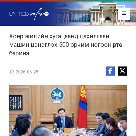
Хоёр жилийн хугацаанд цахилгаан
машин цэнэглэх 500 орчим ногоон өртөө
барина
2026-05-28