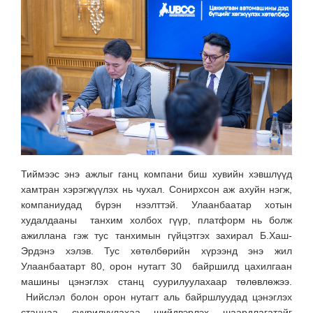
Тиймээс энэ ажлыг ганц компани биш хувийн хэвшлүүд
хамтран хэрэгжүүлэх нь чухал. Сонирхсон аж ахуйн нэгж,
компаниудад бүрэн нээлттэй. Улаанбаатар хотын
худалдааны танхим холбох гүүр, платформ нь болж
ажиллана гэж тус танхимын гүйцэтгэх захирал Б.Хаш-
Эрдэнэ хэлэв. Тус хөтөлбөрийн хүрээнд энэ жил
Улаанбаатарт 80, орон нутагт 30 байршилд цахилгаан
машины цэнэглэх станц суурилуулахаар төлөвлөжээ.
Нийслэл болон орон нутагт аль байршлуудад цэнэглэх
станцаа суурилуулахаа шийдвэрлэх шаардлагатайг