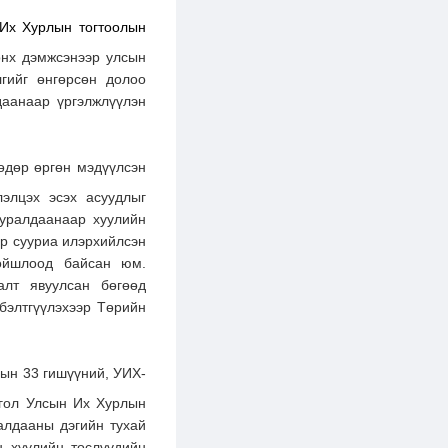
 Их Хурлын тогтоолын
онх дэмжсэнээр улсын
лгийг өнгөрсөн долоо
даанаар үргэлжлүүлэн
өдөр өргөн мэдүүлсэн
лэлцэх эсэх асуудлыг
хуралдаанаар хуулийн
йр сууриа илэрхийлсэн
ойшлоод байсан юм.
алт явуулсан бөгөөд
бэлтгүүлэхээр Төрийн
ын 33 гишүүний, УИХ-
нгол Улсын Их Хурлын
алдааны дэгийн тухай
н хуулийн төслүүдийн