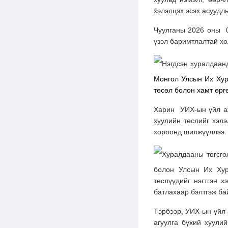
хэлэлцэх эсэх асуудл
Чуулганы 2026 оны 0
үзэл баримтлалтай хо
Нэгдсэн хуралдаан
Монгол Улсын Их Хур
төсөл болон хамт өрг
Харин УИХ-ын үйл аж
хуулийн төслийг хэл
хороонд шилжүүллээ.
Хуралдааны төгсгө
болон Улсын Их Хур
төслүүдийг нэгтгэн 
батлахаар бэлтгэж бай
Тэрбээр, УИХ-ын үйл 
агуулга бүхий хуули