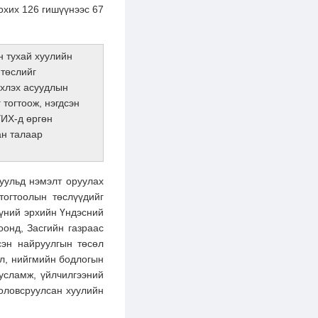
охих 126 гишүүнээс 67
 тухай хуулийн
 төслийг
рхлэх асуудлын
тогтоож, нэгдсэн
УИХ-д өргөн
ан талаар
уульд нэмэлт оруулах
тогтоолын төслүүдийг
үний эрхийн Үндэсний
оонд, Засгийн газраас
сэн найруулгын төсөл
ил, нийгмийн бодлогын
усламж, үйлчилгээний
боловсруулсан хуулийн