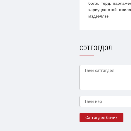
болж, төрд, парламе
хариуцлагатай ажилл
мэдээллээ.
СЭТГЭГДЭЛ