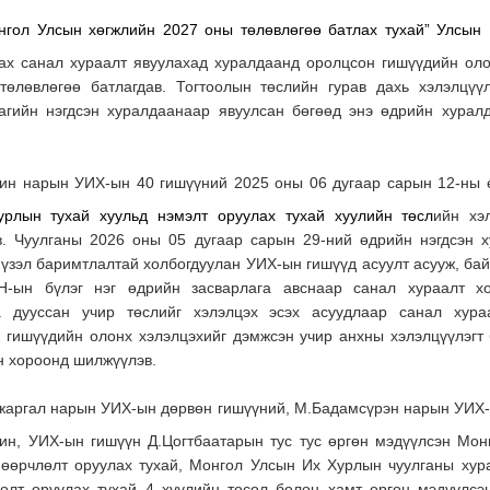
нгол Улсын хөгжлийн 2027 оны төлөвлөгөө батлах тухай” Улсын
лах санал хураалт явуулахад хуралдаанд оролцсон гишүүдийн ол
өлөвлөгөө батлагдав. Тогтоолын төслийн гурав дахь хэлэлцүү
агийн нэгдсэн хуралдаанаар явуулсан бөгөөд энэ өдрийн хурал
ин нарын УИХ-ын 40 гишүүний 2025 оны 06 дугаар сарын 12-ны 
рлын тухай хуульд нэмэлт оруулах тухай хуулийн төсл
ийн хэ
в. Чуулганы 2026 оны 05 дугаар сарын 29-ний өдрийн нэгдсэн 
 үзэл баримтлалтай холбогдуулан УИХ-ын гишүүд асуулт асууж, ба
Н-ын бүлэг нэг өдрийн засварлага авснаар санал хураалт х
а дууссан учир төслийг хэлэлцэх эсэх асуудлаар санал хура
 гишүүдийн олонх хэлэлцэхийг дэмжсэн учир анхны хэлэлцүүлэгт 
н хороонд шилжүүлэв.
жаргал нарын УИХ-ын дөрвөн гишүүний, М.Бадамсүрэн нарын УИХ-
ин, УИХ-ын гишүүн Д.Цогтбаатарын тус тус өргөн мэдүүлсэн Мо
, өөрчлөлт оруулах тухай, Монгол Улсын Их Хурлын чуулганы хур
лөлт оруулах тухай 4 хуулийн төсөл болон хамт өргөн мэдүүлсэ