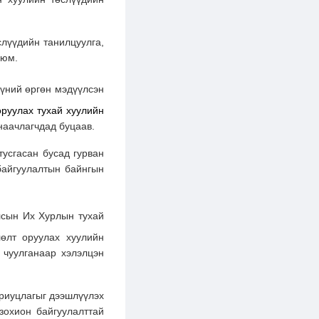
лүүдийн танилцуулга,
 юм.
үний өргөн мэдүүлсэн
руулах тухай хуулийн
наачлагчдад буцаав.
усгасан бусад гурван
байгуулалтын байнгын
лсын Их Хурлын тухай
өлт оруулах хуулийн
 чуулганаар хэлэлцэн
ариуцлагыг дээшлүүлэх
зохион байгуулалттай