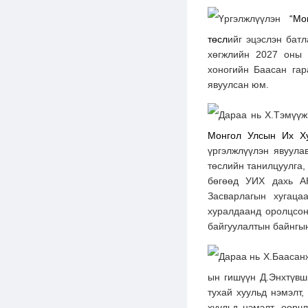
Үргэлжлүүлэн
“
Мо
төсл
ийг эцэслэн бат
хөгжлийн 2027 оны т
хоногийн Баасан гар
явуулсан юм.
Дараа нь Х.Тэмүүж
Монгол Улсын Их Ху
үргэлжлүүлэн явуула
төслийн танилцуулга,
бөгөөд УИХ дахь А
Засварлагын хугаца
хуралдаанд оролцсон
байгуулалтын байнгы
Дараа нь Х.Баасан
ын гишүүн Д.Энхтүвш
тухай хуульд нэмэлт
хуульд нэмэлт, өөрч