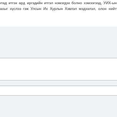
нтад итгэх ард иргэдийн итгэл нэмэгдэх болно хэмээгээд, УИХ-ын
ахыг хүслээ гэж Улсын Их Хурлын Хэвлэл мэдээлэл, олон нийт