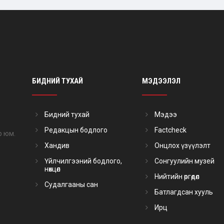
БИДНИЙ ТУХАЙ
МЭДЭЭЛЭЛ
Бидний тухай
Мэдээ
Редакцын бодлого
Factcheck
р юм.
Хандив
Онцлох үзүүлэлт
Үйлчилгээний бодлого,
Сонгуулийн музей
нөхцөл
Нийтийн өргөдөл
Судалгааны сан
Батлагдсан хууль
Ирц