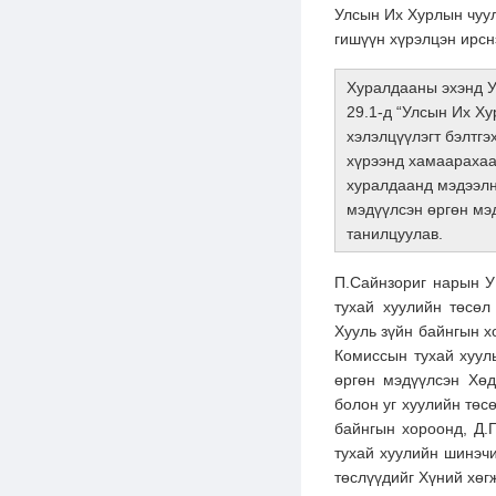
Улсын Их Хурлын чуул
гишүүн хүрэлцэн ирсн
Хуралдааны эхэнд У
29.1-д “Улсын Их Х
хэлэлцүүлэгт бэлтгэ
хүрээнд хамаарахаа
хуралдаанд мэдээлнэ
мэдүүлсэн өргөн мэ
танилцуулав.
П.Сайнзориг нарын У
тухай хуулийн төсөл
Хууль зүйн байнгын 
Комиссын тухай хууль
өргөн мэдүүлсэн Хөд
болон уг хуулийн төс
байнгын хороонд, Д.
тухай хуулийн шинэчи
төслүүдийг Хүний хөг