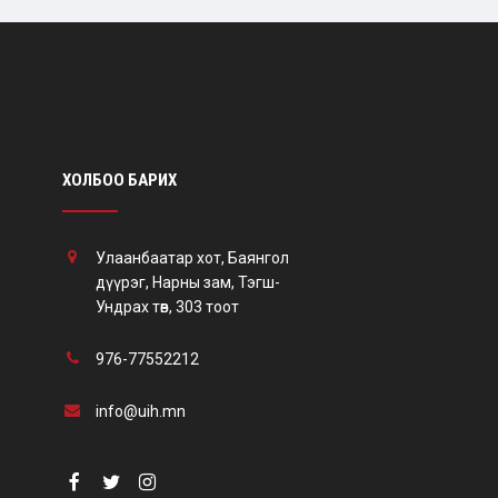
ХОЛБОО БАРИХ
Улаанбаатар хот, Баянгол
дүүрэг, Нарны зам, Тэгш-
Ундрах төв, 303 тоот
976-77552212
info@uih.mn