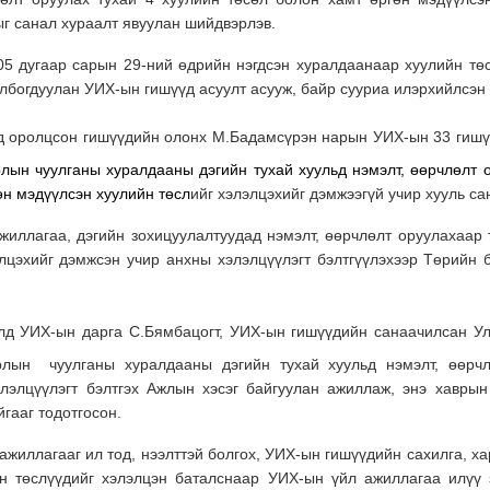
ыг санал хураалт явуулан шийдвэрлэв.
5 дугаар сарын 29-ний өдрийн нэгдсэн хуралдаанаар хуулийн төс
лбогдуулан УИХ-ын гишүүд асуулт асууж, байр сууриа илэрхийлсэн
д оролцсон гишүүдийн олонх М.Бадамсүрэн нарын УИХ-ын 33 гишү
лын чуулганы хуралдааны дэгийн тухай хуульд нэмэлт, өөрчлөлт о
өн мэдүүлсэн хуулийн төсл
ийг хэлэлцэхийг дэмжээгүй учир хууль са
иллагаа, дэгийн зохицуулалтуудад нэмэлт, өөрчлөлт оруулахаар т
элцэхийг дэмжсэн учир анхны хэлэлцүүлэгт бэлтгүүлэхээр Төрийн 
лд УИХ-ын дарга С.Бямбацогт, УИХ-ын гишүүдийн санаачилсан У
лын чуулганы хуралдааны дэгийн тухай хуульд нэмэлт, өөрчл
хэлэлцүүлэгт бэлтгэх Ажлын хэсэг байгуулан ажиллаж, энэ хаврын
гааг тодотгосон.
ажиллагааг ил тод, нээлттэй болгох, УИХ-ын гишүүдийн сахилга, х
йн төслүүдийг хэлэлцэн баталснаар УИХ-ын үйл ажиллагаа илүү 