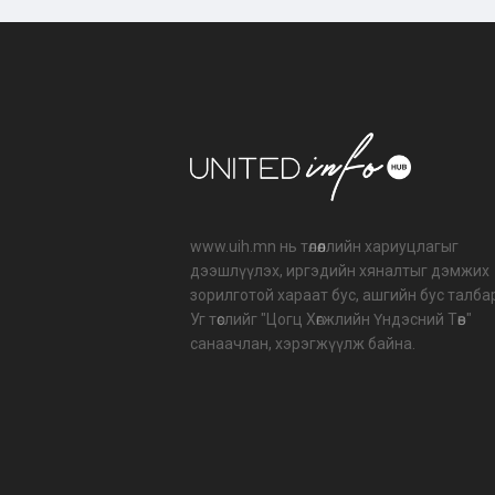
www.uih.mn нь төлөөллийн хариуцлагыг
дээшлүүлэх, иргэдийн хяналтыг дэмжих
зорилготой хараат бус, ашгийн бус талба
Уг төслийг "Цогц Хөгжлийн Үндэсний Төв"
санаачлан, хэрэгжүүлж байна.