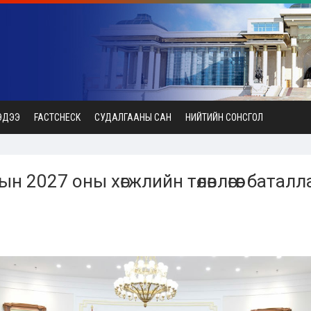
ЭДЭЭ
FACTCHECK
СУДАЛГААНЫ САН
НИЙТИЙН СОНСГОЛ
 2027 оны хөгжлийн төлөвлөгөөг баталл