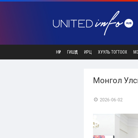
НҮҮР
ГИШҮҮД
ИРЦ
ХУУЛЬ ТОГТООХ
М
Монгол Улсын
2026-06-02