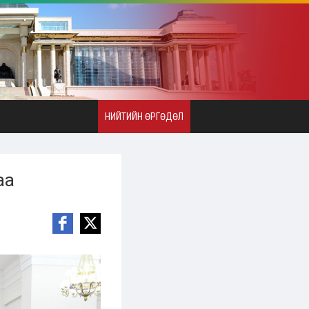
НИЙТИЙН ӨРГӨДӨЛ
аа