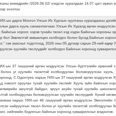
ганы өнөөдрийн /2026.06.02/ нэгдсэн хуралдаан 14.07 цагт ирвэл з
ээр эхэллээ.
ИХ-ын дарга Монгол Улсын Их Хурлын чуулганы хуралдааны дэгийн
урлын дарга хууль санаачлагчаас Улсын Их Хуралд өргөн мэдүүлсэн
х Байнгын хороог, хэрэв тухайн төсөл хэд хэдэн Байнгын хорооны э
р бол Зөвлөлтэй зөвшилцөн холбогдох болон бусад Байнгын хороог 
.” гэж заасныг тодотгоод, 2026 оны 05 дугаар сарын 29-ний өдөр 
дүүлсэн хуулийн төслүүдийг холбогдох Байнгын хороонд хуваарилс
ИХ-ын 37 гишүүний өргөн мэдүүлсэн Улсын бүртгэлийн ерөнхий х
 болон уг хуулийн төсөлтэй холбогдуулан боловсруулсан хууль, 
хороонд, С.Одонтуяа нарын УИХ-ын 37 гишүүний өргөн мэдүүлсэн Х
д нэмэлт оруулах тухай хуулийн төслийг Хууль зүйн байнгын хор
өлмөрийн аюулгүй байдал, эрүүл ахуйн тухай хуулийн шинэчил
өлтэй холбогдуулан боловсруулсан хуулийн төслүүдийг Хүний хөгж
Ганмаа нарын УИХ-ын 46 гишүүний өргөн мэдүүлсэн Эмнэлгийн т
лсэн найруулгын төсөл болон уг хуулийн төсөлтэй холбогдуулан 
жил, нийгмийн бодлогын байнгын хороонд хуваарилсныг мэдээлэв.