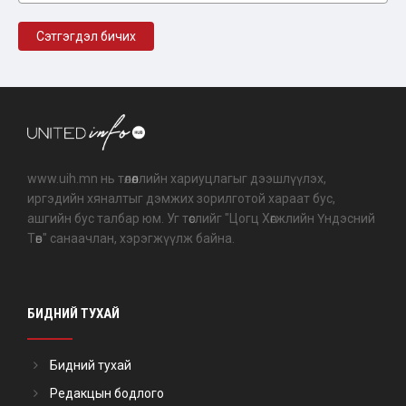
www.uih.mn нь төлөөллийн хариуцлагыг дээшлүүлэх,
иргэдийн хяналтыг дэмжих зорилготой хараат бус,
ашгийн бус талбар юм. Уг төслийг "Цогц Хөгжлийн Үндэсний
Төв" санаачлан, хэрэгжүүлж байна.
БИДНИЙ ТУХАЙ
Бидний тухай
Редакцын бодлого