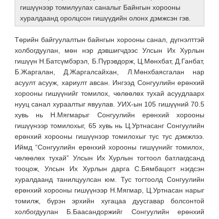
гишүүнээр томилуулах саналыг Байнгын хорооны
хуралдаанд оролцсон гишүүдийн олонх дэмжсэн гэв.
Төрийн байгуулалтын байнгын хорооны санал, дүгнэлттэй
холбогдуулан, мөн нэр дэвшигчдээс Улсын Их Хурлын
гишүүн Н.Батсүмбэрэл, Б.Пүрэвдорж, Ц.Мөнхбат, Д.Ганбат,
Б.Жаргалан, Д.Жаргалсайхан, Л.Мөнхбаясгалан нар
асуулт асууж, хариулт авсан. Ингээд Сонгуулийн ерөнхий
хорооны гишүүнийг томилох, чөлөөлөх тухай асуудлаарх
нууц санал хураалтыг явуулав. УИХ-ын 105 гишүүний 70.5
хувь нь Н.Мягмарыг Сонгуулийн ерөнхий хорооны
гишүүнээр томилохыг, 65 хувь нь Ц.Уртнасанг Сонгуулийн
ерөнхий хорооны гишүүнээр томилохыг тус тус дэмжлээ.
Иймд “Сонгуулийн ерөнхий хорооны гишүүнийг томилох,
чөлөөлөх тухай” Улсын Их Хурлын тогтоол батлагдсанд
тооцож, Улсын Их Хурлын дарга С.Бямбацогт нэгдсэн
хуралдаанд танилцуулсан юм. Тус тогтоолд Сонгуулийн
ерөнхий хорооны гишүүнээр Н.Мягмар, Ц.Уртнасан нарыг
томилж, бүрэн эрхийн хугацаа дуусгавар болсонтой
холбогдуулан Б.Баасандоржийг Сонгуулийн ерөнхий