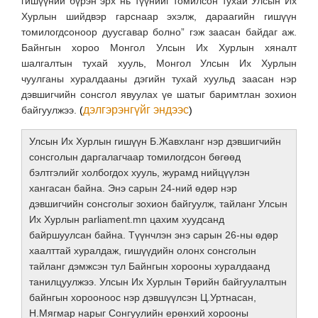
гишүүний бүрэн эрх нь түүнийг томилсон тухай Улсын Их
Хурлын шийдвэр гарснаар эхэлж, дараагийн гишүүн
томилогдсоноор дуусгавар болно” гэж заасан байдаг аж.
Байнгын хороо Монгол Улсын Их Хурлын хяналт
шалгалтын тухай хууль, Монгол Улсын Их Хурлын
чуулганы хуралдааны дэгийн тухай хуульд заасан нэр
дэвшигчийн сонсгол явуулах үе шатыг баримтлан зохион
дэлгэрэнгүйг эндээс
байгуулжээ.
(
)
Улсын Их Хурлын гишүүн Б.Жавхланг нэр дэвшигчийн
сонсголын даргалагчаар томилогдсон бөгөөд
бэлтгэлийг холбогдох хууль, журамд нийцүүлэн
хангасан байна. Энэ сарын 24-ний өдөр нэр
дэвшигчийн сонсголыг зохион байгуулж, тайланг Улсын
Их Хурлын parliament.mn цахим хуудсанд
байршуулсан байна. Түүнчлэн энэ сарын 26-ны өдөр
хаалттай хуралдаж, гишүүдийн олонх сонсголын
тайланг дэмжсэн тул Байнгын хорооны хуралдаанд
танилцуулжээ. Улсын Их Хурлын Төрийн байгуулалтын
байнгын хорооноос нэр дэвшүүлсэн Ц.Уртнасан,
Н.Мягмар нарыг Сонгуулийн ерөнхий хорооны