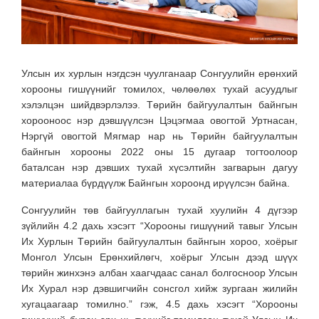
Улсын их хурлын нэгдсэн чуулганаар Сонгуулийн ерөнхий
хорооны гишүүнийг томилох, чөлөөлөх тухай асуудлыг
хэлэлцэн шийдвэрлэлээ. Төрийн байгуулалтын байнгын
хорооноос нэр дэвшүүлсэн Цэцэгмаа овогтой Уртнасан,
Нэргүй овогтой Мягмар нар нь Төрийн байгуулалтын
байнгын хорооны 2022 оны 15 дугаар тогтоолоор
баталсан нэр дэвших тухай хүсэлтийн загварын дагуу
материалаа бүрдүүлж Байнгын хороонд ирүүлсэн байна.
Сонгуулийн төв байгууллагын тухай хуулийн 4 дүгээр
зүйлийн 4.2 дахь хэсэгт “Хорооны гишүүний тавыг Улсын
Их Хурлын Төрийн байгуулалтын байнгын хороо, хоёрыг
Монгол Улсын Ерөнхийлөгч, хоёрыг Улсын дээд шүүх
төрийн жинхэнэ албан хаагчдаас санал болгосноор Улсын
Их Хурал нэр дэвшигчийн сонсгол хийж зургаан жилийн
хугацаагаар томилно.” гэж, 4.5 дахь хэсэгт “Хорооны