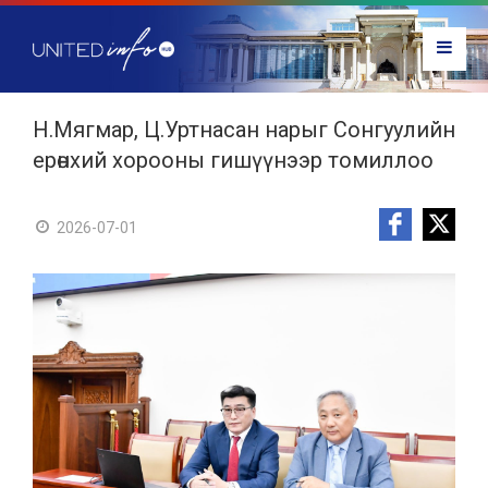
Н.Мягмар, Ц.Уртнасан нарыг Сонгуулийн
ерөнхий хорооны гишүүнээр томиллоо
2026-07-01