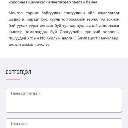
хорооны гишүүнээс чөлөөлөхөөр заасан байна.
Монгол төрийг байгуулах сонгуулийн үйл ажиллагааг
шударга, хараат бус, хууль тогтоомжийн зөрчилгүй зохион
байгуулах үүрэг хүлээж буй тул хариуцлагатай ажиллахыг
шинээр томилогдож буй Сонгуулийн ерөнхий хорооны
гишүүдэд Улсын Их Хурлын дарга С.Бямбацогт сануулаад,
ажлын амжилт хүслээ.
СЭТГЭГДЭЛ