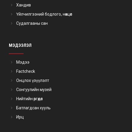
Хандив
Үйлчилгээний бодлого, нөхцөл
Судалгааны сан
МЭДЭЭЛЭЛ
Мэдээ
Factcheck
Онцлох үзүүлэлт
Сонгуулийн музей
Нийтийн өргөдөл
Батлагдсан хууль
Ирц