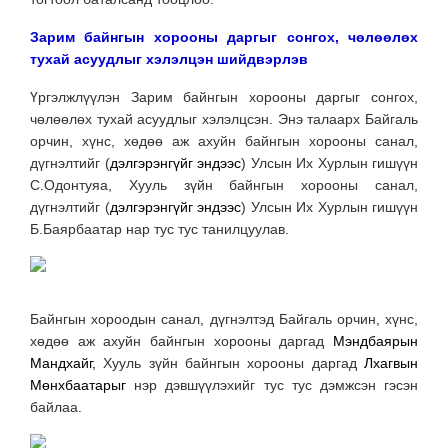
Зарим байнгын хорооны даргыг сонгох, чөлөөлөх
тухай асуудлыг хэлэлцэн шийдвэрлэв
Үргэлжлүүлэн Зарим байнгын хорооны даргыг сонгох,
чөлөөлөх тухай асуудлыг хэлэлцсэн.
Энэ талаарх Байгаль
орчин, хүнс, хөдөө аж ахуйн байнгын хорооны санал,
дүгнэлтийг (
дэлгэрэнгүйг эндээс
) Улсын Их Хурлын гишүүн
С.Одонтуяа, Хууль зүйн байнгын хорооны санал,
дүгнэлтийг (
дэлгэрэнгүйг эндээс
) Улсын Их Хурлын гишүүн
Б.Баярбаатар нар тус тус танилцуулав.
Байнгын хороодын санал, дүгнэлтэд Байгаль орчин, хүнс,
хөдөө аж ахуйн байнгын хорооны даргад
Мэндбаярын
Мандхайг,
Хууль зүйн байнгын хорооны даргад
Лхагвын
Мөнхбаатарыг
нэр дэвшүүлэхийг тус тус дэмжсэн гэсэн
байлаа.