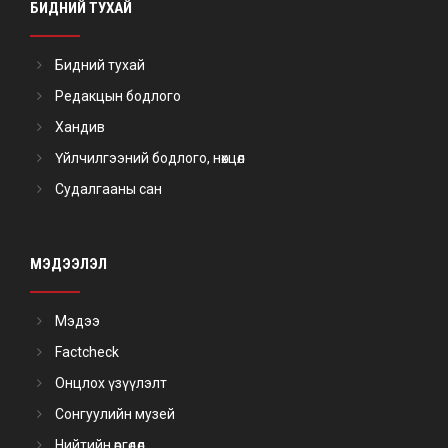
БИДНИЙ ТУХАЙ
Бидний тухай
Редакцын бодлого
Хандив
Үйлчилгээний бодлого, нөхцөл
Судалгааны сан
МЭДЭЭЛЭЛ
Мэдээ
Factcheck
Онцлох үзүүлэлт
Сонгуулийн музей
Нийтийн өргөдөл