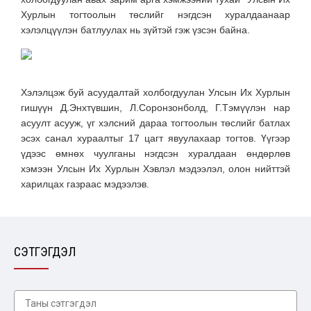
Хурлын тогтоолын төслийг нэгдсэн хуралдаанаар
хэлэлцүүлэн батлуулах нь зүйтэй гэж үзсэн байна.
Хэлэлцэж буй асуудалтай холбогдуулан Улсын Их Хурлын
гишүүн Д.Энхтүвшин, Л.Соронзонболд, Г.Тэмүүлэн нар
асуулт асууж, үг хэлсний дараа тогтоолын төслийг батлах
эсэх санал хураалтыг 17 цагт явуулахаар тогтов. Үүгээр
үдээс өмнөх чуулганы нэгдсэн хуралдаан өндөрлөв
хэмээн Улсын Их Хурлын Хэвлэл мэдээлэл, олон нийттэй
харилцах газраас мэдээлэв.
СЭТГЭГДЭЛ