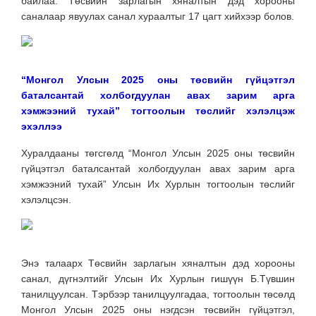
байлаа.
Төсвийн зарлагын хяналтын дэд хорооны
саналаар явуулах санал хураалтыг 17 цагт хийхээр болов.
“Монгол Улсын 2025 оны төсвийн гүйцэтгэл
баталсантай холбогдуулан авах зарим арга
хэмжээний тухай” тогтоолын төслийг хэлэлцэж
эхэллээ
Хуралдааны төгсгөлд “Монгол Улсын 2025 оны төсвийн
гүйцэтгэл баталсантай холбогдуулан авах зарим арга
хэмжээний тухай” Улсын Их Хурлын тогтоолын төслийг
хэлэлцсэн.
Энэ талаарх Төсвийн зарлагын хяналтын дэд хорооны
санал, дүгнэлтийг Улсын Их Хурлын гишүүн Б.Түвшин
танилцуулсан.
Тэрбээр танилцуулгадаа, тогтоолын төсөлд
Монгол Улсын 2025 оны нэгдсэн төсвийн гүйцэтгэл,