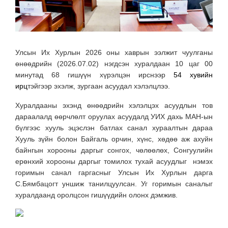
Улсын Их Хурлын 2026 оны хаврын ээлжит чуулганы
өнөөдрийн (2026.07.02) нэгдсэн хуралдаан 10 цаг 00
минутад 68 гишүүн хүрэлцэн ирснээр
54 хувийн
ирц
тэйгээр эхэлж, зургаан асуудал хэлэлцлээ.
Хуралдааны эхэнд өнөөдрийн хэлэлцэх асуудлын тов
дараалалд өөрчлөлт оруулах асуудалд УИХ дахь МАН-ын
бүлгээс хууль эцэслэн батлах санал хураалтын дараа
Хууль зүйн болон Байгаль орчин, хүнс, хөдөө аж ахуйн
байнгын хорооны даргыг сонгох, чөлөөлөх, Сонгуулийн
ерөнхий хорооны даргыг томилох тухай асуудлыг нэмэх
горимын санал гаргасныг Улсын Их Хурлын дарга
С.Бямбацогт уншиж танилцуулсан. Уг горимын саналыг
хуралдаанд оролцсон гишүүдийн олонх дэмжив.