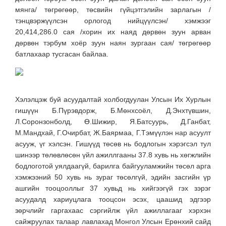
мянга/ төгрөгөөр, төсвийн гүйцэтгэлийн зарлагын /
тэнцвэржүүлсэн орлогод нийцүүлсэн/ хэмжээг
20,414,286.0 сая /хорин их наяд дөрвөн зуун арван
дөрвөн тэрбум хоёр зуун наян зургаан сая/ төгрөгөөр
батлахаар тусгасан байлаа.
Хэлэлцэж буй асуудалтай холбогдуулан Улсын Их Хурлын
гишүүн Б.Пүрэвдорж, Б.Мөнхсоёл, Д.Энхтүвшин,
Л.Соронзонболд, Ө.Шижир, Я.Батсуурь, Д.Ганбат,
М.Мандхай, Г.Очирбат, Ж.Баярмаа, Г.Тэмүүлэн нар асуулт
асууж, үг хэлсэн. Гишүүд төсөв нь бодлогын хэрэгсэл тул
шинээр төлөвлөсөн үйл ажиллгааны 37.8 хувь нь хөгжлийн
бодлоготой уялдаагүй, барилга байгууламжийн төсөл арга
хэмжээний 50 хувь нь зураг төсөлгүй, эдийн засгийн үр
ашгийн тооцооллыг 37 хувьд нь хийгээгүй гэх зэрэг
асуудалд хариуцлага тооцсон эсэх, цаашид эдгээр
зөрчлийг гаргахаас сэргийлж үйл ажиллагааг хэрхэн
сайжруулах талаар лавлахад Монгол Улсын Ерөнхий сайд