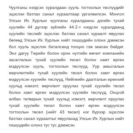
Чуулганы нэгдсэн хуралдаан хууль тогтоолын төслүүдийг
эцэслэн батлах санал хураалтаар үргэлжилсэн. Монгол
Улсын Их Хурлын чуулганы хуралдааны дэгийн тухай
хуулийн 44 дүгээр зүйлийн 44.2-т нэгдсэн хуралдаанд
хуулийн төслийг эцэслэн батлах санал хураалт явуулах
бөгөөд Улсын Их Хурлын нийт гишүүдийн олонх дэмжсэн
бол хууль эцэслэн баталсанд тооцно гэж заасан байдаг.
Энэ дагуу Төрийн болон орон нутгийн өмчит компанийн
засаглалын тухай хуулийн төсөл болон хамт өргөн
мэдүүлсэн хууль, тогтоолын төслүүд, Уур амьсгалын
өөрчлөлтийн тухай хуулийн төсөл болон хамт өргөн
мэдүүлсэн хуулийн төслүүд, Нийгмийн даатгалын ерөнхий
хуульд нэмэлт, өөрчлөлт оруулах тухай хуулийн төсөл
болон хамт өргөн мэдүүлсэн хуулийн төслүүд, Онцгой
албан татварын тухай хуульд нэмэлт, өөрчлөлт оруулах
тухай хуулийн төсөл болон хамт өргөн мэдүүлсэн
тогтоолын төсөл (нийт 43 төсөл) нэг бүрээр эцэслэн
батлах санал хураалтыг явуулахад Улсын Их Хурлын нийт
гишүүдийн олонх тус тус дэмжсэн.