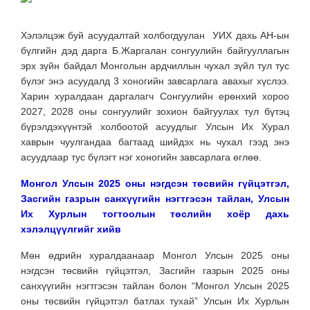
Хэлэлцэж буй асуудалтай холбогдуулан УИХ дахь АН-ын
бүлгийн дэд дарга Б.Жаргалан сонгуулийн байгууллагын
эрх зүйн байдал Монголын ардчиллын чухал зүйл тул тус
бүлэг энэ асуудалд 3 хоногийн завсарлага авахыг хүслээ.
Харин хуралдаан даргалагч Сонгуулийн ерөнхий хороо
2027, 2028 оны сонгуулийг зохион байгуулах тул бүтэц
бүрэлдэхүүнтэй холбоотой асуудлыг Улсын Их Хурал
хаврын чуулгандаа багтаад шийдэх нь чухал гээд энэ
асуудлаар тус бүлэгт нэг хоногийн завсарлага өглөө.
Монгол Улсын 2025 оны нэгдсэн төсвийн гүйцэтгэл,
Засгийн газрын санхүүгийн нэгтгэсэн тайлан, Улсын
Их Хурлын тогтоолын төслийн хоёр дахь
хэлэлцүүлгийг хийв
Мөн өдрийн хуралдаанаар Монгол Улсын 2025 оны
нэгдсэн төсвийн гүйцэтгэл, Засгийн газрын 2025 оны
санхүүгийн нэгтгэсэн тайлан болон “Монгол Улсын 2025
оны төсвийн гүйцэтгэл батлах тухай” Улсын Их Хурлын