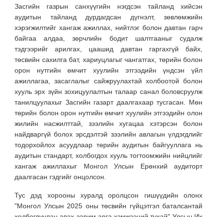
Засгийн газрын санхүүгийн нэгдсэн тайланд хийсэн
аудитын тайланд дурдагдсан дүгнэлт, зөвлөмжийн
хэрэгжилтийг хангаж ажиллах, нийтлэг болон давтан гарч
байгаа алдаа, зөрчлийн бодит шалтгааныг судалж
тэдгээрийг арилгах, цаашид давтан гаргахгүй байх,
төсвийн сахилга бат, хариуцлагыг чангатгах, төрийн болон
орон нутгийн өмчит хуулийн этгээдийн үндсэн үйл
ажиллагаа, засаглалыг сайжруулахтай холбоотой болон
хууль эрх зүйн зохицуулалтын талаар санал боловсруулж
танилцуулахыг Засгийн газарт даалгахаар тусгасан. Мөн
төрийн болон орон нутгийн өмчит хуулийн этгээдийн олон
жилийн насжилттай, зээлийн хугацаа хэтэрсэн болон
найдваргүй болох эрсдэлтэй зээлийн авлагын үлдэгдлийг
тодорхойлох асуудлаар төрийн аудитын байгууллага нь
аудитын стандарт, холбогдох хууль тогтоомжийн нийцлийг
хангаж ажиллахыг Монгол Улсын Ерөнхий аудиторт
даалгасан гэдгийг онцолсон.
Тус дэд хорооны хуралд оролцсон гишүүдийн олонх
"Монгол Улсын 2025 оны төсвийн гүйцэтгэл баталсантай
холбогдуулан авах зарим арга хэмжээний тухай" Улсын Их