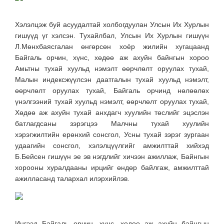
Хэлэлцэж буй асуудалтай холбогдуулан Улсын Их Хурлын
гишүүд үг хэлсэн. Тухайлбал, Улсын Их Хурлын гишүүн
Л.Мөнхбаясгалан өнгөрсөн хоёр жилийн хугацаанд
Байгаль орчин, хүнс, хөдөө аж ахуйн байнгын хороо
Амьтны тухай хуульд нэмэлт өөрчлөлт оруулах тухай,
Малын индексжүүлсэн даатгалын тухай хуульд нэмэлт,
өөрчлөлт оруулах тухай, Байгаль орчинд нөлөөлөх
үнэлгээний тухай хуульд нэмэлт, өөрчлөлт оруулах тухай,
Хөдөө аж ахуйн тухай анхдагч хуулийн төслийг эцэслэн
батлагдсаны зэрэгцээ Малчны тухай хуулийн
хэрэгжилтийн ерөнхий сонсгол, Усны тухай зэрэг зургаан
удаагийн сонсгол, хэлэлцүүлгийг амжилттай хийхэд
Б.Бейсен гишүүн эе эв нэгдлийг хичээн ажиллаж, Байнгын
хорооны хуралдааны ирцийг өндөр байлгаж, амжилттай
ажилласанд талархал илэрхийлэв.
Ингээд Байгаль орчин, хүнс, хөдөө аж ахуйн байнгын