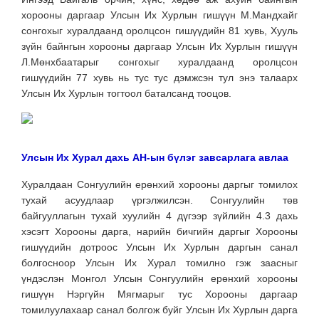
хорооны даргаар Улсын Их Хурлын гишүүн М.Мандхайг
сонгохыг хуралдаанд оролцсон гишүүдийн 81 хувь, Хууль
зүйн байнгын хорооны даргаар Улсын Их Хурлын гишүүн
Л.Мөнхбаатарыг сонгохыг хуралдаанд оролцсон
гишүүдийн 77 хувь нь тус тус дэмжсэн тул энэ талаарх
Улсын Их Хурлын тогтоол баталсанд тооцов.
Улсын Их Хурал дахь АН-ын бүлэг завсарлага авлаа
Хуралдаан Сонгуулийн ерөнхий хорооны даргыг томилох
тухай асуудлаар үргэлжилсэн.
Сонгуулийн төв
байгууллагын тухай хуулийн 4 дүгээр зүйлийн 4.3 дахь
хэсэгт Хорооны дарга, нарийн бичгийн даргыг Хорооны
гишүүдийн дотроос Улсын Их Хурлын даргын санал
болгосноор Улсын Их Хурал томилно гэж заасныг
үндэслэн Монгол Улсын Сонгуулийн ерөнхий хорооны
гишүүн Нэргүйн Мягмарыг тус Хорооны даргаар
томилуулахаар санал болгож буйг Улсын Их Хурлын дарга