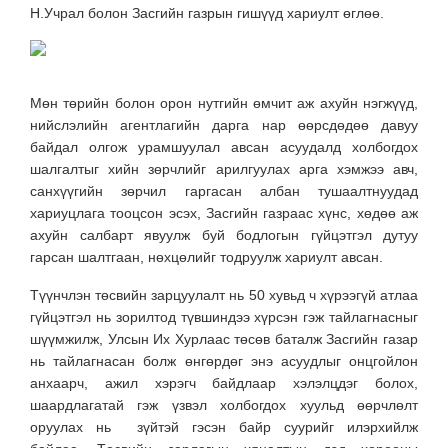
Н.Учрал болон Засгийн газрын гишүүд хариулт өглөө.
Мөн төрийн болон орон нутгийн өмчит аж ахуйн нэгжүүд,
нийслэлийн агентлагийн дарга нар өөрсдөдөө давуу
байдал олгож урамшуулал авсан асуудалд холбогдох
шалгалтыг хийн зөрчлийг арилгуулах арга хэмжээ авч,
санхүүгийн зөрчил гаргасан албан тушаалтнуудад
хариуцлага тооцсон эсэх, Засгийн газраас хүнс, хөдөө аж
ахуйн салбарт явуулж буй бодлогын гүйцэтгэл дутуу
гарсан шалтгаан, нөхцөлийг тодруулж хариулт авсан.
Түүнчлэн төсвийн зарцуулалт нь 50 хувьд ч хүрээгүй атлаа
гүйцэтгэл нь зорилтод түвшиндээ хүрсэн гэж тайлагнасныг
шүүмжилж, Улсын Их Хурлаас төсөв баталж Засгийн газар
нь тайлагнасан болж өнгөрдөг энэ асуудлыг онцгойлон
анхаарч, ажил хэрэгч байдлаар хэлэлцдэг болох,
шаардлагатай гэж үзвэл холбогдох хуульд өөрчлөлт
оруулах нь зүйтэй гэсэн байр суурийг илэрхийлж