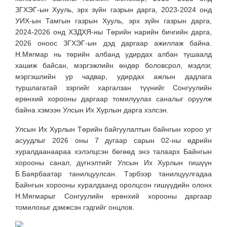
ЗГХЭГ-ын Хууль, эрх зүйн газрын дарга, 2023-2024 онд
УИХ-ын Тамгын газрын Хууль, эрх зүйн газрын дарга,
2024-2026 онд ХЗДХЯ-ны Төрийн нарийн бичгийн дарга,
2026 оноос ЗГХЭГ-ын дэд даргаар ажиллаж байна.
Н.Мягмар нь төрийн албанд удирдах албан тушаалд
хашиж байсан, мэргэжлийн өндөр боловсрол, мэдлэг,
мэргэшлийн ур чадвар, удирдах ажлын дадлага
туршлагатай зэргийг харгалзан түүнийг Сонгуулийн
ерөнхий хорооны даргаар томилуулах саналыг оруулж
байна хэмээн Улсын Их Хурлын дарга хэлсэн.
Улсын Их Хурлын Төрийн байгуулалтын байнгын хороо уг
асуудлыг 2026 оны 7 дугаар сарын 02-ны өдрийн
хуралдаанаараа хэлэлцсэн бөгөөд энэ талаарх Байнгын
хорооны санал, дүгнэлтийг Улсын Их Хурлын гишүүн
Б.Баярбаатар танилцуулсан. Тэрбээр танилцуулгадаа
Байнгын хорооны хуралдаанд оролцсон гишүүдийн олонх
Н.Мягмарыг Сонгуулийн ерөнхий хорооны даргаар
томилохыг дэмжсэн гэдгийг онцлов.