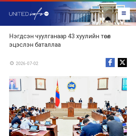
Нэгдсэн чуулганаар 43 хуулийн төсөл
эцэслэн баталлаа
2026-07-02