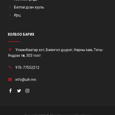
Батлагдсан хууль
Ирц
ХОЛБОО БАРИХ
Улаанбаатар хот, Баянгол дүүрэг, Нарны зам, Тэгш-
Ундрах төв, 303 тоот
976-77552212
info@uih.mn