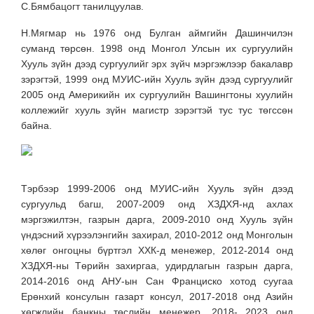
С.Бямбацогт танилцуулав.
Н.Мягмар нь 1976 онд Булган аймгийн Дашинчилэн
суманд төрсөн. 1998 онд Монгол Улсын их сургуулийн
Хууль зүйн дээд сургуулийг эрх зүйч мэргэжлээр бакалавр
зэрэгтэй, 1999 онд МУИС-ийн Хууль зүйн дээд сургуулийг
2005 онд Америкийн их сургуулийн Вашингтоны хуулийн
коллежийг хууль зүйн магистр зэрэгтэй тус тус төгссөн
байна.
Тэрбээр 1999-2006 онд МУИС-ийн Хууль зүйн дээд
сургуульд багш, 2007-2009 онд ХЗДХЯ-нд ахлах
мэргэжилтэн, газрын дарга, 2009-2010 онд Хууль зүйн
үндэсний хүрээлэнгийн захирал, 2010-2012 онд Монголын
хөлөг онгоцны бүртгэл ХХК-д менежер, 2012-2014 онд
ХЗДХЯ-ны Төрийн захиргаа, удирдлагын газрын дарга,
2014-2016 онд АНУ-ын Сан Франциско хотод суугаа
Ерөнхий консулын газарт консул, 2017-2018 онд Азийн
хөгжлийн банкны төслийн менежер, 2018- 2023 онд