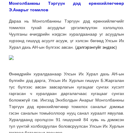
Монголбанкны Тэргүүн дэд ерөнхийлөгчөөр
Э.Анарыг томилов
Дараа нь Монголбанкны Тэргүүн дэд ерөнхийлөгчийг
томилох тухай асуудлыг үргэлжлүүлэн хэлэлцлээ.
Чуулганы өчигдрийн нэгдсэн хуралдаанаар уг асуудлын
хүрээнд гишүүд асуулт асууж, үг хэлсэн бөгөөд Улсын Их
Хурал дахь АН-ын бүлгээс авсан. (
дэлгэрэнгүйг эндээс
)
Өнөөдрийн хуралдаанаар Улсын Их Хурал дахь АН-ын
бүлгийн дэд дарга, Улсын Их Хурлын гишүүн Б.Жаргалан
тус бүлгээс авсан завсарлагын хугацааг сунгах хүсэлт
гаргасан ч хуралдаан даргалагчаас хугацааг сунгах
боломжгүй гэв.
Ингээд Энхболдын Анарыг Монголбанкны
Тэргүүн дэд ерөнхийлөгчөөр томилох саналыг дэмжье
гэсэн саналын томьёоллоор нууц санал хураалт явуулав.
Хуралдаанд оролцсон 91 гишүүний 84 хувь нь дэмжсэн
тул үүнтэй холбогдуулан боловсруулсан Улсын Их Хурлын
тогтоол баталсанд тооцлоо.