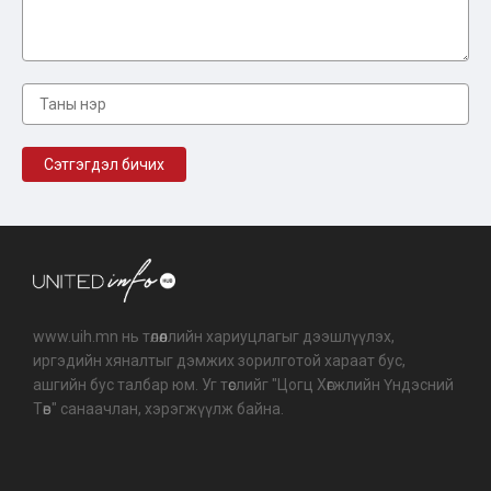
www.uih.mn нь төлөөллийн хариуцлагыг дээшлүүлэх,
иргэдийн хяналтыг дэмжих зорилготой хараат бус,
ашгийн бус талбар юм. Уг төслийг "Цогц Хөгжлийн Үндэсний
Төв" санаачлан, хэрэгжүүлж байна.