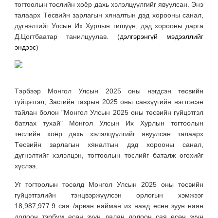
тогтоолын төслийн хоёр дахь хэлэлцүүлгийг явуулсан.
Энэ
талаарх Төсвийн зарлагын хяналтын дэд хорооны санал,
дүгнэлтийг Улсын Их Хурлын гишүүн, дэд хорооны дарга
Д.Цогтбаатар танилцуулав. (
дэлгэрэнгүй мэдээллийг
эндээс
)
Тэрбээр Монгол Улсын 2025 оны нэгдсэн төсвийн
гүйцэтгэл, Засгийн газрын 2025 оны санхүүгийн нэгтгэсэн
тайлан болон "Монгол Улсын 2025 оны төсвийн гүйцэтгэл
батлах тухай" Монгол Улсын Их Хурлын тогтоолын
төслийн хоёр дахь хэлэлцүүлгийг явуулсан талаарх
Төсвийн зарлагын хяналтын дэд хорооны санал,
дүгнэлтийг хэлэлцэн, тогтоолын төслийг баталж өгөхийг
хүслээ.
Уг тогтоолын төсөлд Монгол Улсын 2025 оны төсвийн
гүйцэтгэлийн тэнцвэржүүлсэн орлогын хэмжээг
18,987,977.9 сая /арван найман их наяд есөн зуун наян
долоон тэрбум есөн зуун далан долоон сая есөн зуун