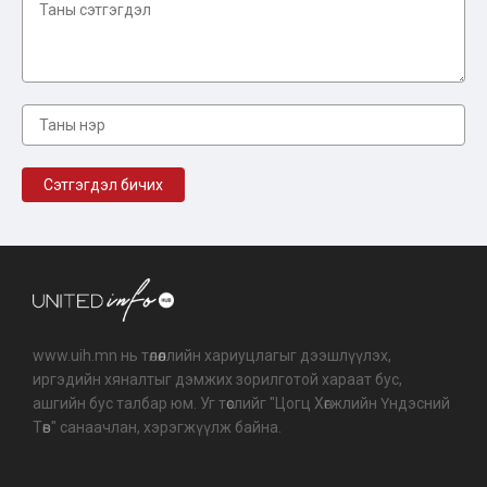
www.uih.mn нь төлөөллийн хариуцлагыг дээшлүүлэх,
иргэдийн хяналтыг дэмжих зорилготой хараат бус,
ашгийн бус талбар юм. Уг төслийг "Цогц Хөгжлийн Үндэсний
Төв" санаачлан, хэрэгжүүлж байна.