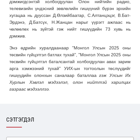
дэмжигдсэнтэй холбогдуулан Олон нийтийн радио,
телевизийн үндэсний зөвлөлийн гишүүний бүрэн эрхийн
хугацаа нь дууссан Д.Өлзийбаатар, С.Алтанцэцэг, В.Бат-
Эрдэнэ, Д.Батсүх, Н.Жанцан нарыг үүрэгт ажлаас нь
чөлөөлөх нь зүйтэй гэж нийт гишүүдийн 73 хувь нь
дэмжив.
Энэ өдрийн хуралдаанаар "Монгол Улсын 2025 оны
төсвийн гүйцэтгэл батлах тухай", "Монгол Улсын 2025 оны
төсвийн гүйцэтгэл баталсантай холбогдуулан авах зарим
арга хэмжээний тухай" УИХ-ын тогтоолын төслүүдийг
гишүүдийн олонхын саналаар баталлаа
гэж Улсын Их
Хурлын Хэвлэл мэдээлэл, олон нийттэй харилцах
газраас мэдээллээ.
СЭТГЭГДЭЛ