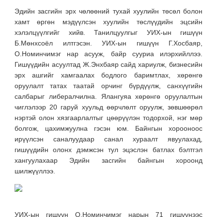
Эдийн засгийн эрх чөлөөний тухай хуулийн төсөл болон
хамт өргөн мэдүүлсэн хуулийн төслүүдийн эцсийн
хэлэлцүүлгийг хийв. Танилцуулгыг УИХ-ын гишүүн
Б.Мөнхсоёл илтгэсэн. УИХ-ын гишүүн Г.Хосбаяр,
О.Номинчимэг нар асууж, байр сууриа илэрхийллээ.
Гишүүдийн асуултад Ж.Энхбаяр сайд хариулж, бизнесийн
эрх ашгийг хамгаалах бодлого баримтлах, хөрөнгө
оруулалт татах таатай орчинг бүрдүүлж, санхүүгийн
салбарыг либералчилна. Ялангуяа хөрөнгө оруулалтын
чиглэлээр 20 гаруй хуульд өөрчлөлт оруулж, зөвшөөрөл
нэртэй олон хязгаарлалтыг цөөрүүлэн тодорхой, нэг мөр
болгож, цахимжуулна гэсэн юм. Байнгын хорооноос
ирүүлсэн саналуудаар санал хураалт явуулахад,
гишүүдийн олонх дэмжсэн тул эцэслэн батлах бэлтгэл
хангуулахаар Эдийн засгийн байнгын хороонд
шилжүүллээ.
УИХ-ын гишүүн О.Номинчимэг нарын 71 гишүүнээс