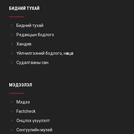
БИДНИЙ ТУХАЙ
Бидний тухай
Редакцын бодлого
Хандив
Үйлчилгээний бодлого, нөхцөл
Судалгааны сан
МЭДЭЭЛЭЛ
Мэдээ
Factcheck
Онцлох үзүүлэлт
Сонгуулийн музей