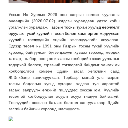
Улсын Их Хурлын 2026 оны хаврын ээлжит чуулганы
өнөөдрийн (2026.07.02) нэгдсэн хуралдаан үдээс хойш
үргэлжлэн хуралдаж,
Газрын тосны тухай хуульд өөрчлөлт
оруулах тухай хуулийн төсөл болон хамт өргөн мэдүүлсэн
хуулийн төслүүд
ийн эцсийн хэлэлцүүлгийг явууллаа.
Эдгээр төсөл нь 1991 оны Газрын тосны тухай хуулийн
хүрээнд байгуулсан бүтээгдэхүүн хуваах гэрээнд мөрдөх
татвар, төлбөр, нөөц ашигласны төлбөрийн зохицуулалтыг
тодорхой болгож, гэрээний тогтвортой байдлыг хангах ач
холбогдолтой хэмээн Эдийн засаг, хөгжлийн сайд
Ж.Энхбаяр танилцуулсан. Тэрбээр манай улс газрын
тосны бодлогын хувьд хугацаа алдсан тул яаралтай
засаж, залруулж өгөхийг гишүүдээс хүссэн юм. Хуулийн
төсөлтэй холбогдуулан асуулт асуух гишүүн байгаагүй.
Төслүүдийг эцэслэн батлах бэлтгэл хангуулахаар Эдийн
засгийн байнгын хороонд шилжүүлсэн.