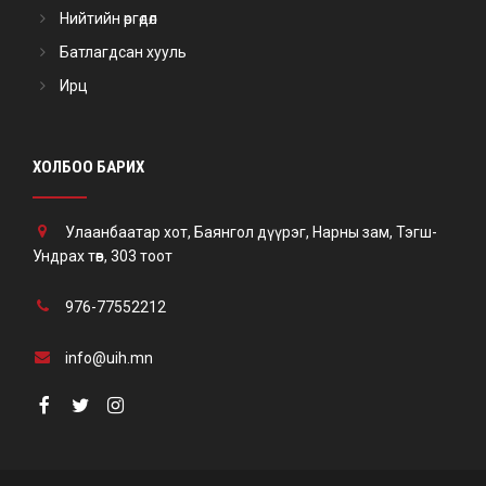
Нийтийн өргөдөл
Батлагдсан хууль
Ирц
ХОЛБОО БАРИХ
Улаанбаатар хот, Баянгол дүүрэг, Нарны зам, Тэгш-
Ундрах төв, 303 тоот
976-77552212
info@uih.mn