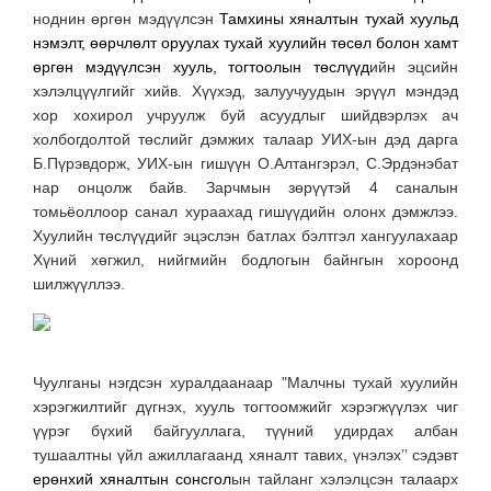
ноднин өргөн мэдүүлсэн
Тамхины хяналтын тухай хуульд
нэмэлт, өөрчлөлт оруулах тухай хуулийн төсөл болон хамт
өргөн мэдүүлсэн хууль, тогтоолын төслүүд
ийн эцсийн
хэлэлцүүлгийг хийв. Хүүхэд, залуучуудын эрүүл мэндэд
хор хохирол учруулж буй асуудлыг шийдвэрлэх ач
холбогдолтой төслийг дэмжих талаар УИХ-ын дэд дарга
Б.Пүрэвдорж, УИХ-ын гишүүн О.Алтангэрэл, С.Эрдэнэбат
нар онцолж байв. Зарчмын зөрүүтэй 4 саналын
томьёоллоор санал хураахад гишүүдийн олонх дэмжлээ.
Хуулийн төслүүдийг эцэслэн батлах бэлтгэл хангуулахаар
Хүний хөгжил, нийгмийн бодлогын байнгын хороонд
шилжүүллээ.
Чуулганы нэгдсэн хуралдаанаар "Малчны тухай хуулийн
хэрэгжилтийг дүгнэх, хууль тогтоомжийг хэрэгжүүлэх чиг
үүрэг бүхий байгууллага, түүний удирдах албан
тушаалтны үйл ажиллагаанд хяналт тавих, үнэлэх’’ сэдэвт
ерөнхий хяналтын
сонсгол
ын тайланг хэлэлцсэн талаарх