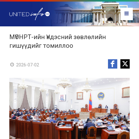
МҮОНРТ-ийн Үндэсний зөвлөлийн
гишүүдийг томиллоо
2026-07-02