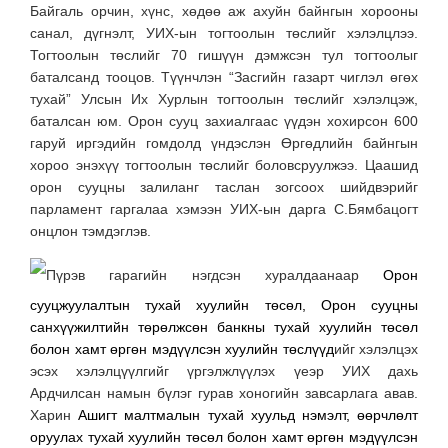
Байгаль орчин, хүнс, хөдөө аж ахуйн байнгын хорооны
санал, дүгнэлт, УИХ-ын тогтоолын төслийг хэлэлцлээ.
Тогтоолын төслийг 70 гишүүн дэмжсэн тул тогтоолыг
баталсанд тооцов. Түүнчлэн “Засгийн газарт чиглэл өгөх
тухай” Улсын Их Хурлын тогтоолын төслийг хэлэлцэж,
баталсан юм. Орон сууц захиалгаас үүдэн хохирсон 600
гаруй иргэдийн гомдолд үндэслэн Өргөдлийн байнгын
хороо энэхүү тогтоолын төслийг боловсруулжээ. Цаашид
орон сууцны залиланг таслан зогсоох шийдвэрийг
парламент гаргалаа хэмээн УИХ-ын дарга С.Бямбацогт
онцлон тэмдэглэв.
Пүрэв гарагийн нэгдсэн хуралдаанаар
Орон
сууцжуулалтын тухай хуулийн төсөл,
Орон сууцны
санхүүжилтийн төрөлжсөн банкны тухай хуулийн төсөл
болон хамт өргөн мэдүүлсэн хуулийн төслүүд
ийг хэлэлцэх
эсэх хэлэлцүүлгийг үргэлжлүүлэх үеэр УИХ дахь
Ардчилсан намын бүлэг гурав хоногийн завсарлага авав.
Харин
Ашигт малтмалын тухай хуульд нэмэлт, өөрчлөлт
оруулах тухай хуулийн төсөл болон хамт өргөн мэдүүлсэн