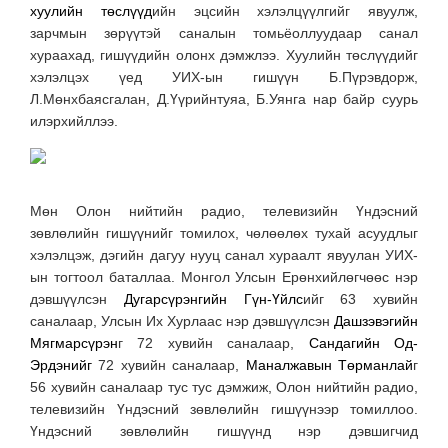
хуулийн төслүүд
ийн эцсийн хэлэлцүүлгийг явуулж,
зарчмын зөрүүтэй саналын томьёоллуудаар санал
хураахад, гишүүдийн олонх дэмжлээ. Хуулийн төслүүдийг
хэлэлцэх үед УИХ-ын гишүүн Б.Пүрэвдорж,
Л.Мөнхбаясгалан, Д.Үүрийнтуяа, Б.Уянга нар байр суурь
илэрхийллээ.
Мөн Олон нийтийн радио, телевизийн Үндэсний
зөвлөлийн гишүүнийг томилох, чөлөөлөх тухай асуудлыг
хэлэлцэж, дэгийн дагуу нууц санал хураалт явуулан УИХ-
ын тогтоол баталлаа. Монгол Улсын Ерөнхийлөгчөөс нэр
дэвшүүлсэн
Дугарсүрэнгийн Гүн-Үйлс
ийг 63 хувийн
саналаар, Улсын Их Хурлаас нэр дэвшүүлсэн
Дашзэвэгийн
Мягмарсүрэн
г 72 хувийн саналаар,
Сандагийн Од-
Эрдэнийг
72 хувийн саналаар,
Маналжавын Төрманлай
г
56 хувийн саналаар тус тус дэмжиж, Олон нийтийн радио,
телевизийн Үндэсний зөвлөлийн гишүүнээр томиллоо.
Үндэсний зөвлөлийн гишүүнд нэр дэвшигчид