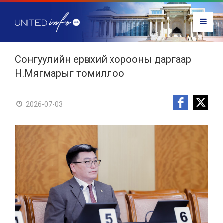
Сонгуулийн ерөнхий хорооны даргаар
Н.Мягмарыг томиллоо
2026-07-03