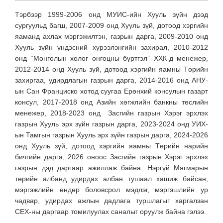
Тэрбээр 1999-2006 онд МУИС-ийн Хууль зүйн дээд
сургуульд багш, 2007-2009 онд Хууль зүй, дотоод хэргийн
яаманд ахлах мэргэжилтэн, газрын дарга, 2009-2010 онд
Хууль зүйн үндэсний хүрээлэнгийн захирал, 2010-2012
онд “Монголын хөлөг онгоцны бүртгэл” ХХК-д менежер,
2012-2014 онд Хууль зүй, дотоод хэргийн яамны Төрийн
захиргаа, удирдлагын газрын дарга, 2014-2016 онд АНУ-
ын Сан Франциско хотод суугаа Ерөнхий консулын газарт
консул, 2017-2018 онд Азийн хөгжлийн банкны төслийн
менежер, 2018-2023 онд Засгийн газрын Хэрэг эрхлэх
газрын Хууль эрх зүйн газрын дарга, 2023-2024 онд УИХ-
ын Тамгын газрын Хууль эрх зүйн газрын дарга, 2024-2026
онд Хууль зүй, дотоод хэргийн яамны Төрийн нарийн
бичгийн дарга, 2026 оноос Засгийн газрын Хэрэг эрхлэх
газрын дэд даргаар ажиллаж байна. Нэргүй Мягмарын
төрийн албанд удирдах албан тушаал хашиж байсан,
мэргэжлийн өндөр боловсрол мэдлэг, мэргэшлийн ур
чадвар, удирдах ажлын дадлага туршлагыг харгалзан
СЕХ-ны даргаар томилуулах саналыг оруулж байна гэлээ.