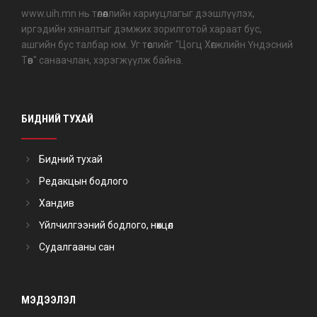
www.uih.mn нь төлөөллийн хариуцлагыг дээшлүүлэх,
иргэдийн хяналтыг дэмжих зорилготой хараат бус,
ашгийн бус талбар юм. Уг төслийг "Цогц Хөгжлийн Үндэсний
Төв" санаачлан, хэрэгжүүлж байна.
БИДНИЙ ТУХАЙ
Бидний тухай
Редакцын бодлого
Хандив
Үйлчилгээний бодлого, нөхцөл
Судалгааны сан
МЭДЭЭЛЭЛ