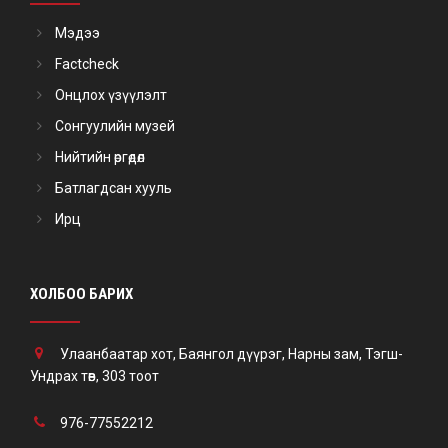
Мэдээ
Factcheck
Онцлох үзүүлэлт
Сонгуулийн музей
Нийтийн өргөдөл
Батлагдсан хууль
Ирц
ХОЛБОО БАРИХ
Улаанбаатар хот, Баянгол дүүрэг, Нарны зам, Тэгш-
Ундрах төв, 303 тоот
976-77552212