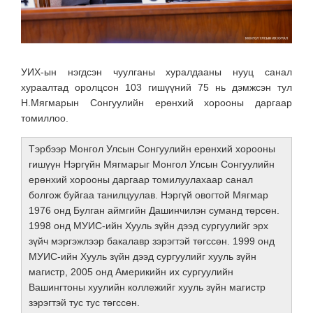
УИХ-ын нэгдсэн чуулганы хуралдааны нууц санал
хураалтад оролцсон 103 гишүүний 75 нь дэмжсэн тул
Н.Мягмарын Сонгуулийн ерөнхий хорооны даргаар
томиллоо.
Тэрбээр Монгол Улсын Сонгуулийн ерөнхий хорооны
гишүүн Нэргүйн Мягмарыг Монгол Улсын Сонгуулийн
ерөнхий хорооны даргаар томилуулахаар санал
болгож буйгаа танилцуулав. Нэргүй овогтой Мягмар
1976 онд Булган аймгийн Дашинчилэн суманд төрсөн.
1998 онд МУИС-ийн Хууль зүйн дээд сургуулийг эрх
зүйч мэргэжлээр бакалавр зэрэгтэй төгссөн. 1999 онд
МУИС-ийн Хууль зүйн дээд сургуулийг хууль зүйн
магистр, 2005 онд Америкийн их сургуулийн
Вашингтоны хуулийн коллежийг хууль зүйн магистр
зэрэгтэй тус тус төгссөн.