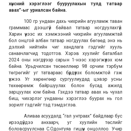
хүнсний хэрэглээг бууруулахын тулд татвар
авах”-ыг уриалсан байна.
100 гр ундаан дахь чихрийн агууламж таван
граммаас дээшгүй байвал татвар ногдуулахгүй.
Харин үүнээс их хэмжээний чихрийн агууламжтай
бол онцгой албан татвар ногдуулах бөгөөд энэ нь
дэлхий нийтийн чиг хандлага гэдгийг хууль
санаачлагчид тодотгов. Хэрэв хуулийг баталбал
2024 оны нэгдүгээр сарын 1-нээс хэрэгжүүлэх юм
байна. Урьдчилсан төсөөллөөр 98 орчим тэрбум
төгрөгийг уг татвараас бүрдүүлэх боломжтой гэж
үзжээ. Уг хөрөнгөөр сургуулиудад цэвэр усны
төхөөрөмж байршуулах болон бусад ажилд
зарцуулах юм байна. Гэхдээ татвар авах нь чухал
биш, чихэрлэг ундааны хэрэглээ буурах нь гол
зорилт гэдгийг тэд тэмдэглэв.
Аливаа асуудалд “гал унтраах” байдлаар бус
ирээдүйдээ анхаарч, уг хуулийн төслийг
боловсруулснаа С.Одонтуяа гишүүн онцоллоо. Учир