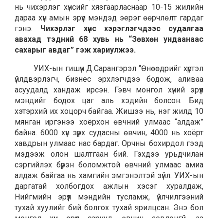
нь чихэрлэг хүнсийг хязгаарласнаар 10-15 жилийн
дараа хүн амын эрүүл мэндэд эерэг өөрчлөлт гардаг
гэнэ.
Чихэрлэг хүнс хэрэглэгчдээс судалгаа
авахад тэдний 68 хувь нь “Зөвхөн ундаанаас
сахарыг авдаг” гэж хариулжээ.
УИХ-ын гишүүн Д.Сарангэрэл “Өнөөдрийг хүртэл
үйлдвэрлэгч, бизнес эрхлэгчдээ бодож, аливаа
асуудалд хандаж ирсэн. Гэвч монгол хүний эрүүл
мэндийг бодох цаг аль хэдийн болсон. Бид
хэтэрхий их хоцорч байгаа. Жишээ нь, нэг жилд 10
мянган иргэнээ хоёрхон өвчний улмаас “алдаж”
байна. 6000 хүн зүрх судасны өвчин, 4000 нь хоёрт
хавдрын улмаас нас бардаг. Орчны бохирдол гээд
мэдээж олон шалтгаан бий. Гэхдээ урьдчилан
сэргийлэх бүрэн боломжтой өвчний улмаас амиа
алдаж байгаа нь хамгийн эмгэнэлтэй зүйл. УИХ-ын
даргатай холбогдох ажлын хэсэг хуралдаж,
Нийгмийн эрүүл мэндийн тусламж, үйлчилгээний
тухай хуулийг бий болгох тухай ярилцсан. Энэ бол