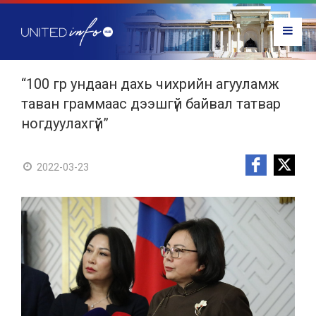
“100 гр ундаан дахь чихрийн агууламж
таван граммаас дээшгүй байвал татвар
ногдуулахгүй”
2022-03-23