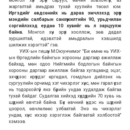
монгол хүн эрүүл саруул, өвчин зовлонгүй, аз
жаргалтай амьдрах тухай хуулийн төсөл юм.
Иргэдийг өвдсөнийх нь дараа эмчлэхэд эрүүл
мэндийн салбарын санхүүжилтийн 90, урьдчилан
сэргийлэхэд ердөө 10 хувийг нь л зарцуулж
байна.
Монгол хүн эрүүл хооллож, зөв дадал
зуршилтай, идэвхтэй амьдралын хэвшилд
шилжих хэрэгтэй” гэв.
УИХ-ын гишүүн М.Оюунчимэг "Би өмнө нь УИХ-
ын Өргөдлийн байнгын хорооны даргаар ажиллаж
байхад, мөн одоо Нийгмийн бодлогын байнгын
хорооны даргаар ажиллаж байгаа хугацаанд эцэг,
эхчүүдээс ирүүлдэг өргөдөл, гомдлын дийлэнх нь
сургуулийн орчимд хэт чихэрлэг хүнс, мөн гарал үүсэл
нь тодорхойгүй янз бүрийн ундаа худалдаж байгаа
тухай байдаг. Судалгаа хийхэд хүүхдүүдийн 70 хувь нь
шүдний өвчтэй байна. Бүх өвчний үндэс нь шүдний
цоорол, өвчлөлөөс улбаатай. Энэ нь чихэрлэг
ундаа, хүнс ихээр хэрэглэж байгаатай холбоотой"
хэмээв.