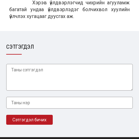
Хэрэв үйлдвэрлэгчид чихрийн агууламж
багатай ундаа үйлдвэрлэдэг болчихвол хуулийн
үйлчлэх хугацааг дуусгах аж.
СЭТГЭГДЭЛ