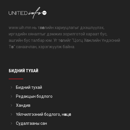
www.uih.mn нь төлөөллийн хариуцлагыг дээшлүүлэх,
иргэдийн хяналтыг дэмжих зорилготой хараат бус,
ашгийн бус талбар юм. Уг төслийг "Цогц Хөгжлийн Үндэсний
Төв" санаачлан, хэрэгжүүлж байна.
БИДНИЙ ТУХАЙ
Бидний тухай
Редакцын бодлого
Хандив
Үйлчилгээний бодлого, нөхцөл
Судалгааны сан