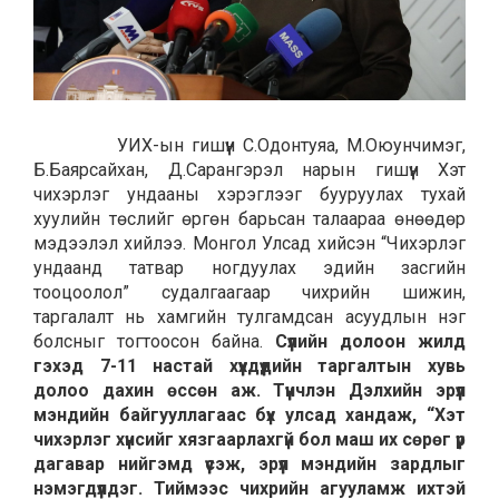
УИХ-ын гишүүн С.Одонтуяа, М.Оюунчимэг,
Б.Баярсайхан, Д.Сарангэрэл нарын гишүүн Хэт
чихэрлэг ундааны хэрэглээг бууруулах тухай
хуулийн төслийг өргөн барьсан талаараа өнөөдөр
мэдээлэл хийлээ. Монгол Улсад хийсэн “Чихэрлэг
ундаанд татвар ногдуулах эдийн засгийн
тооцоолол” судалгаагаар чихрийн шижин,
таргалалт нь хамгийн тулгамдсан асуудлын нэг
болсныг тогтоосон байна.
Сүүлийн долоон жилд
гэхэд 7-11 настай хүүхдүүдийн таргалтын хувь
долоо дахин өссөн аж. Түүнчлэн Дэлхийн эрүүл
мэндийн байгууллагаас бүх улсад хандаж, “Хэт
чихэрлэг хүнсийг хязгаарлахгүй бол маш их сөрөг үр
дагавар нийгэмд үүсэж, эрүүл мэндийн зардлыг
нэмэгдүүлдэг. Тиймээс чихрийн агууламж ихтэй