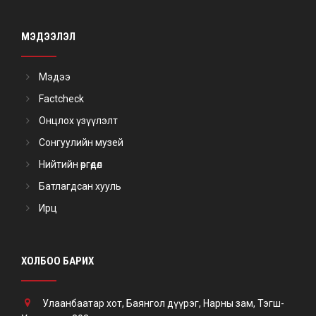
МЭДЭЭЛЭЛ
Мэдээ
Factcheck
Онцлох үзүүлэлт
Сонгуулийн музей
Нийтийн өргөдөл
Батлагдсан хууль
Ирц
ХОЛБОО БАРИХ
Улаанбаатар хот, Баянгол дүүрэг, Нарны зам, Тэгш-