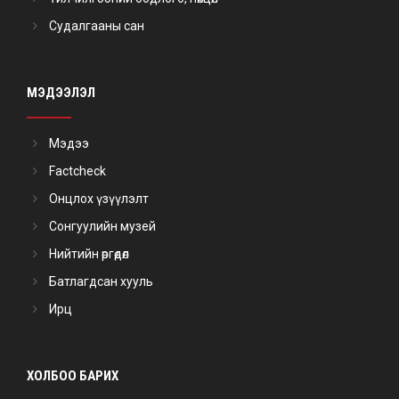
Судалгааны сан
МЭДЭЭЛЭЛ
Мэдээ
Factcheck
Онцлох үзүүлэлт
Сонгуулийн музей
Нийтийн өргөдөл
Батлагдсан хууль
Ирц
ХОЛБОО БАРИХ