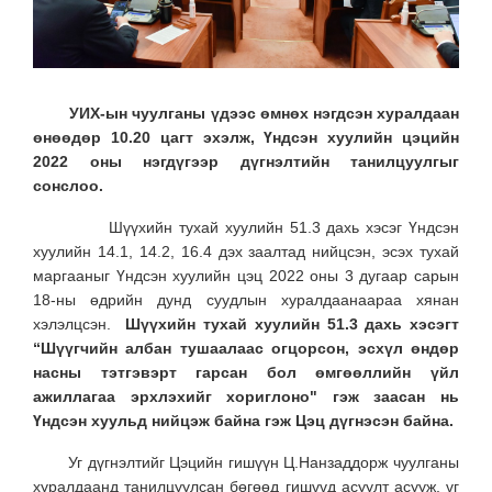
УИХ-ын чуулганы үдээс өмнөх нэгдсэн хуралдаан
өнөөдөр 10.20 цагт эхэлж, Үндсэн хуулийн цэцийн
2022 оны нэгдүгээр дүгнэлтийн танилцуулгыг
сонслоо.
Шүүхийн тухай хуулийн 51.3 дахь хэсэг Үндсэн
хуулийн 14.1, 14.2, 16.4 дэх заалтад нийцсэн, эсэх тухай
маргааныг Үндсэн хуулийн цэц 2022 оны 3 дугаар сарын
18-ны өдрийн дунд суудлын хуралдаанаараа хянан
хэлэлцсэн.
Шүүхийн тухай хуулийн 51.3 дахь хэсэгт
“Шүүгчийн албан тушаалаас огцорсон, эсхүл өндөр
насны тэтгэвэрт гарсан бол өмгөөллийн үйл
ажиллагаа эрхлэхийг хориглоно" гэж заасан нь
Үндсэн хуульд нийцэж байна гэж Цэц дүгнэсэн байна.
Уг дүгнэлтийг Цэцийн гишүүн Ц.Нанзаддорж чуулганы
хуралдаанд танилцуулсан бөгөөд гишүүд асуулт асууж, үг