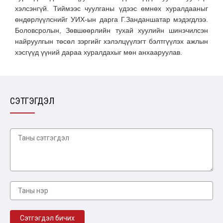
хэлсэнгүй. Тиймээс чуулганы үдээс өмнөх хуралдааныг
өндөрлүүлснийг УИХ-ын дарга Г.Занданшатар мэдэгдлээ.
Боловсролын, Зөвшөөрлийн тухай хуулийн шинэчилсэн
найруулгын төсөл зэргийг хэлэлцүүлэгт бэлтгүүлэх ажлын
хэсгүүд үүний дараа хуралдахыг мөн анхааруулав.
СЭТГЭГДЭЛ