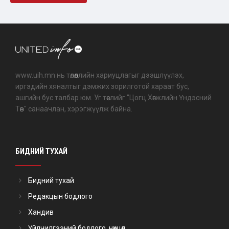
www.uih.mn нь төлөөллийн хариуцлагыг дээшлүүлэх,
иргэдийн хяналтыг дэмжих зорилготой хараат бус,
ашгийн бус талбар юм. Уг төслийг "Цогц Хөгжлийн Үндэсний
Төв" санаачлан, хэрэгжүүлж байна.
БИДНИЙ ТУХАЙ
Бидний тухай
Редакцын бодлого
Хандив
Үйлчилгээний бодлого, нөхцөл