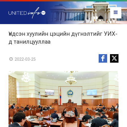
Үндсэн хуулийн цэцийн дүгнэлтийг УИХ-
д танилцууллаа
2022-03-25