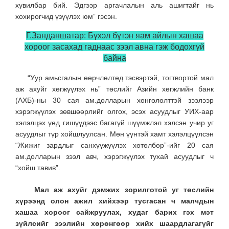
хувилбар бий. Эдгээр аргачлалын аль ашигтайг нь
хохирогчид үзүүлэх юм” гэсэн.
Г.Занданшатар: Бүхэл бүтэн яам айлын хашаа
хороог засахад гаднаас зээл авна гэж бодохгүй
байна
“Уур амьсгалын өөрчлөлтөд тэсвэртэй, тогтвортой мал
аж ахуйг хөгжүүлэх нь” төслийг Азийн хөгжлийн банк
(АХБ)-ны 30 сая ам.долларын хөнгөлөлттэй зээлээр
хэрэгжүүлэх зөвшөөрлийг олгох, эсэх асуудлыг УИХ-аар
хэлэлцэх үед гишүүдээс багагүй шүүмжлэл хэлсэн учир уг
асуудлыг түр хойшлуулсан. Мөн үүнтэй хамт хэлэлцүүлсэн
“Жижиг зардлыг санхүүжүүлэх хөтөлбөр”-ийг 20 сая
ам.долларын зээл авч, хэрэгжүүлэх тухай асуудлыг ч
“хойш тавив”.
Мал аж ахуйг дэмжих зорилготой уг төслийн
хүрээнд олон ажил хийхээр тусгасан ч малчдын
хашаа хороог сайжруулах, худаг барих гэх мэт
зүйлсийг зээлийн хөрөнгөөр хийх шаардлагагүйг