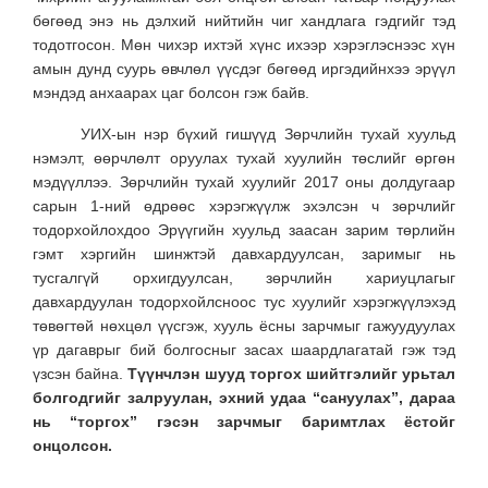
бөгөөд энэ нь дэлхий нийтийн чиг хандлага гэдгийг тэд
тодотгосон. Мөн чихэр ихтэй хүнс ихээр хэрэглэснээс хүн
амын дунд суурь өвчлөл үүсдэг бөгөөд иргэдийнхээ эрүүл
мэндэд анхаарах цаг болсон гэж байв.
УИХ-ын нэр бүхий гишүүд Зөрчлийн тухай хуульд
нэмэлт, өөрчлөлт оруулах тухай хуулийн төслийг өргөн
мэдүүллээ. Зөрчлийн тухай хуулийг 2017 оны долдугаар
сарын 1-ний өдрөөс хэрэгжүүлж эхэлсэн ч зөрчлийг
тодорхойлохдоо Эрүүгийн хуульд заасан зарим төрлийн
гэмт хэргийн шинжтэй давхардуулсан, заримыг нь
тусгалгүй орхигдуулсан, зөрчлийн хариуцлагыг
давхардуулан тодорхойлсноос тус хуулийг хэрэгжүүлэхэд
төвөгтөй нөхцөл үүсгэж, хууль ёсны зарчмыг гажуудуулах
үр дагаврыг бий болгосныг засах шаардлагатай гэж тэд
үзсэн байна.
Түүнчлэн шууд торгох шийтгэлийг урьтал
болгодгийг залруулан, эхний удаа “сануулах”, дараа
нь “торгох” гэсэн зарчмыг баримтлах ёстойг
онцолсон.