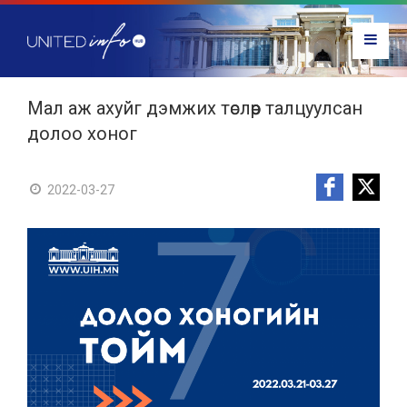
Мал аж ахуйг дэмжих төслөөр талцуулсан
долоо хоног
2022-03-27