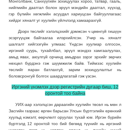
Монголбанк, Санхүүгийн зохицуулах хороо, татвар, гааль,
нийгмийн даатгал болон эрүүл мэндийн даатгал, хүүхэд,
гэр бүлийн хөгжлийн асуудал хариуцсан байгууллагаас
хийдэг хяналт уг хуулийн үйлчлэлд хамаарахгүй.
Дээрх төслийг хэлэлцэхийг дэмжсэн ч цөөнгүй гишүүн
эсэргүүцэж байгаагаа илэрхийлсэн. Учир нь хяналт
шалгалт хийгээгүйн улмаас Үндсэн хуулиар олгосон,
иргэний суурь, тухайлбал, эрүүл мэндээ хамгаалуулах,
амьд явах, аюулгүй орчинд амьдрах зэрэг эрхийг зөрчих
нөхцөл бүрдэнэ гэж шүүмжилж байв. Тиймээс хуулийн
төслийг яаран батлахгүй, зарим зохицуулалтыг нь
боловсронгуй болгох шаардлагатай гэж үзсэн.
Иргэний үнэмлэх дээр регистрийн дугаар биш, 12
оронтой тоо байна
УИХ-аар хэлэлцсэн дараагийн хуулийн төсөл нь мөн л
Засгийн газраас өргөн барьсан Улсын бүртгэлийн ерөнхий
хуульд нэмэлт, өөрчлөлт оруулах тухай юм. Иргэн бүрийн
бүртгэлд 12 оронтой тоо бий бөгөөд түүнийг нь иргэний