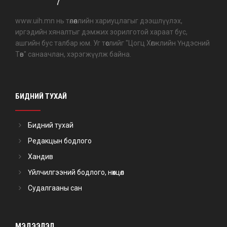
www.uih.mn нь төлөөллийн хариуцлагыг дээшлүүлэх,
иргэдийн хяналтыг дэмжих зорилготой хараат бус,
ашгийн бус талбар юм. Уг төслийг "Цогц Хөгжлийн Үндэсний
Төв" санаачлан, хэрэгжүүлж байна.
БИДНИЙ ТУХАЙ
Бидний тухай
Редакцын бодлого
Хандив
Үйлчилгээний бодлого, нөхцөл
Судалгааны сан
МЭДЭЭЛЭЛ