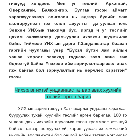
гишүүд хөндсөн. Мөн уг төслийг Архангай,
Өвөрхангай, Баянхонгор, Булган гэсэн аймагт
хэрэгжүүлэхээр сонгосон нь эдгээр бүсийг яаж
шалгаруулсан гэх олон асуултыг дагуулсан юм.
Зөвхөн УИХ-ын танхимд бус, иргэд ч уг төслийг
цахим сүлжээгээр дамжуулан ихээхэн шүүмжилж
байв. Тиймээс УИХ-ын дарга Г.Занданшатар баасан
гаргийн чуулганы үеэр “Бүхэл бүтэн яам айлын
хашаа хороог засахад гаднаас зээл авна гэж
бодохгүй байна. Үнэхээр ийм зориулалтаар зээл авах
гэж байгаа бол зориулалтыг нь өөрчлөх хэрэгтэй”
гэсэн.
Чихэрлэг ихтэй ундаанаас татвар авах хуулийн
төслийг өргөн барив
УИХ-ын зарим гишүүн Хэт чихэрлэг ундааны хэрэглээг
бууруулах тухай хуулийн төслийг өргөн барилаа. 100 гр
ундаан дахь чихрийн агууламж таван граммаас дээшгүй
байвал татвар ногдуулахгүй, харин үүнээс их хэмжээний
чихрийн агууламжтай бол онцгой албан татвар ногдуулах