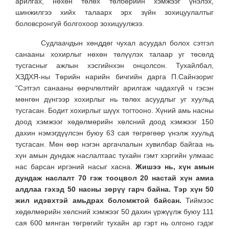
арилгах, нөхөн төлөх төлбөрийн хэмжээг үнэлэх,
шинжилгээ хийх талаарх эрх зүйн зохицуулалтыг
боловсронгуй болгохоор зохицуулжээ.
Судлаачдын хөнддөг чухал асуудал болох сэтгэл
санааны хохирлыг нөхөн төлүүлэх талаар уг төсөлд
тусгасныг ажлын хэсгийнхэн онцолсон. Тухайлбал,
ХЗДХЯ-ны Төрийн нарийн бичгийн дарга П.Сайнзориг
“Сэтгэл санааны өөрчлөлтийг арилгаж чадахгүй ч гэсэн
мөнгөн дүнгээр хохирлыг нь төлөх асуудлыг уг хуульд
тусгасан. Бодит хохирлыг шүүх тогтооно. Хүний амь насны
доод хэмжээг хөдөлмөрийн хөлсний доод хэмжээг 150
дахин нэмэгдүүлсэн буюу 63 сая төгрөгөөр үнэлж хуульд
тусгасан. Мөн өөр нэгэн аргачлалын хувилбар байгаа нь
хүн амын дундаж наслалтаас тухайн гэмт хэргийн улмаас
нас барсан иргэний насыг хасна.
Жишээ нь, хүн амын
дундаж наслалт 70 гэж тооцвол 20 настай хүн амиа
алдлаа гэхэд 50 насны зөрүү гарч байна. Тэр хүн 50
жил идэвхтэй амьдрах боломжтой байсан.
Тиймээс
хөдөлмөрийн хөлсний хэмжээг 50 дахин үржүүлж буюу 111
сая 600 мянган төгрөгийг тухайн ар гэрт нь олгоно гэдэг