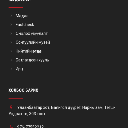
Мэдээ
Factcheck
Онцлох үзүүлэлт
Сонгуулийн музей
Нийтийн өргөдөл
Батлагдсан хууль
Ирц
ХОЛБОО БАРИХ
Улаанбаатар хот, Баянгол дүүрэг, Нарны зам, Тэгш-
Ундрах төв, 303 тоот
976-77552212