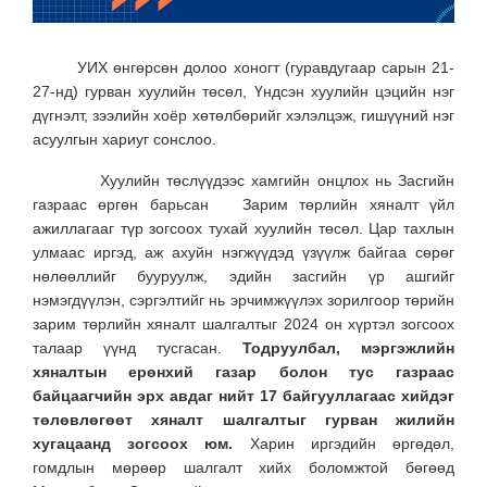
УИХ өнгөрсөн долоо хоногт (гуравдугаар сарын 21-
27-нд) гурван хуулийн төсөл, Үндсэн хуулийн цэцийн нэг
дүгнэлт, зээлийн хоёр хөтөлбөрийг хэлэлцэж, гишүүний нэг
асуулгын хариуг сонслоо.
Хуулийн төслүүдээс хамгийн онцлох нь Засгийн
газраас өргөн барьсан Зарим төрлийн хяналт үйл
ажиллагааг түр зогсоох тухай хуулийн төсөл. Цар тахлын
улмаас иргэд, аж ахуйн нэгжүүдэд үзүүлж байгаа сөрөг
нөлөөллийг бууруулж, эдийн засгийн үр ашгийг
нэмэгдүүлэн, сэргэлтийг нь эрчимжүүлэх зорилгоор төрийн
зарим төрлийн хяналт шалгалтыг 2024 он хүртэл зогсоох
талаар үүнд тусгасан.
Тодруулбал, мэргэжлийн
хяналтын ерөнхий газар болон тус газраас
байцаагчийн эрх авдаг нийт 17 байгууллагаас хийдэг
төлөвлөгөөт хяналт шалгалтыг гурван жилийн
хугацаанд зогсоох юм.
Харин иргэдийн өргөдөл,
гомдлын мөрөөр шалгалт хийх боломжтой бөгөөд