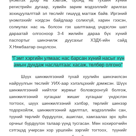
үнэмлэх дээр нь хэвлэж, оронд нь тухайн хүний
регистрийн дугаар, хувийн зарим мэдээллийг арилгах
зохицуулалттай эл төслийг гишүүд магтаж байв. Иргэний
үнэмлэхийг нэгдсэн байдлаар солихгүй, харин гээсэн,
солиулах нас нь болсон гэх шалтгаанд үндэслэн шат
дараатай олгосноор 3-4 жилийн дараа бүх хүний
паспортыг шинэчилж дуусахыг ХЗДХ-ийн сайд
Х.Нямбаатар онцолсон.
“Гэмт хэргийн улмаас нас барсан хүний насыг хүн
амын дундаж наслалтаас хасаж, төлбөр олгоно”
Шүүх шинжилгээний тухай хуулийн шинэчилсэн
найруулгын төслийг УИХ-аар хэлэлцэхийг дэмжсэн. Шүүх
шинжилгээний нийтлэг журмыг боловсронгуй болгож,
шинжилгээний хугацааг жишиг хугацааг үндэслэн
тогтоох, шүүх шинжилгээний хэлбэр, төрлийг шинээр
тодорхойлж, шинжилгээний адилтгал, мэдээллийн сан,
түүний төрлийг бүрдүүлэх, ашиглах, хамгаалах эрх зүйн
орчныг бүрдүүлэх талаар үүнд тусгасан. Мөн хохирогчийн
сэтгэцэд учирсан хор уршгийн зэргийг тогтоох, түүнийг