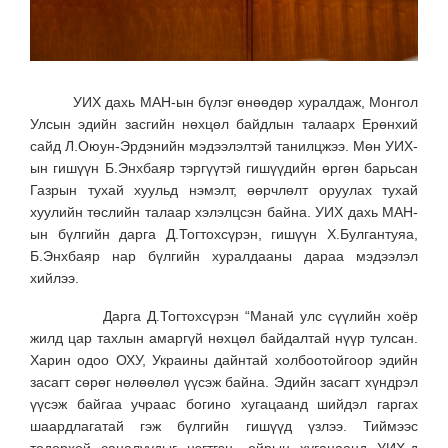
УИХ дахь МАН-ын бүлэг өнөөдөр хуралдаж, Монгол
Улсын эдийн засгийн нөхцөл байдлын талаарх Ерөнхий
сайд Л.Оюун-Эрдэнийн мэдээлэлтэй танилцжээ. Мөн УИХ-
ын гишүүн Б.Энхбаяр тэргүүтэй гишүүдийн өргөн барьсан
Газрын тухай хуульд нэмэлт, өөрчлөлт оруулах тухай
хуулийн төслийн талаар хэлэлцсэн байна. УИХ дахь МАН-
ын бүлгийн дарга Д.Тогтохсүрэн, гишүүн Х.Булгантуяа,
Б.Энхбаяр нар бүлгийн хуралдааны дараа мэдээлэл
хийлээ.
Дарга Д.Тогтохсүрэн “Манай улс сүүлийн хоёр
жилд цар тахлын амаргүй нөхцөл байдалтай нүүр тулсан.
Харин одоо ОХУ, Украины дайнтай холбоотойгоор эдийн
засагт сөрөг нөлөөлөл үүсэж байна. Эдийн засагт хүндрэл
үүсэж байгаа учраас богино хугацаанд шийдэл гаргах
шаардлагатай гэж бүлгийн гишүүд үзлээ. Тиймээс