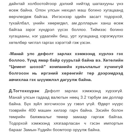
дайнтай холбоотойгоор дэлхий нийтэд шатахууны үнэ
өсөж байна. Олон улсын нөхцөл маш богино хугацаанд
өөрчлөгдөж байгаа. Ингэснээр эдийн засагт тодорхой,
тухайлбал, үнийн хөөрөгдөл, ам.долларын ханш өсөж
байгаа зэрэг хүндрэл үүсэх боллоо. Тиймээс богино
хугацааны, нэг удаагийн биш, урт хугацаанд хэрэгжүүлэх
хөтөлбөр чиглэл гаргах хэрэгтэй гэж үзсэн.
-Манай улс дефолт зарлах хэмжээнд хүрлээ гэх
боллоо. Үүнд ямар байр суурьтай байна вэ. Хөтөл
ийн
“
Цемент шохой
”
компанийн хувьчлалыг хүчингүй
болгосон нь иргэний хөрөнгийг төр дээрэмдээд
авчихлаа гэх шүүмжлэл дагуулж байна.
Д.Тогтохсүрэн
: Дефолт зарлах хэмжээнд хүрээгүй.
Манай улсын гадаад валютын нөөц 3.2 тэрбум ам.доллар
байна. Бүх зүйл зогсчихсон уу гэвэл үгүй. Өдөрт нүүрс
тээврийн 400 машин хилээр гарч байна. Зэсийн болон
төмрийн баяжмалыг төмөр замаар гаргаж байгаа.
Тодорхой хэмжээнд хязгаарласан ч гэсэн импортын
барааг Замын-Үүдийн боомтоор оруулж байна.