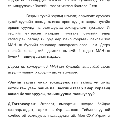
тодорхой саналуудыг нэгтгэн, ойрын хугацаанд УИХ-д
танилцуулахыг Засгийн газарт чиглэл болгосон” гэв.
Газрын тухай хуульд нэмэлт, өөрчлөлт оруулах
тухай хуулийн төсөлд аливаа орон сууцын газрыг тухайн
оршин суугчид нь эзэмшүүлэх зохицуулалт тусгажээ. Уг
төслийг өнгөрсөн намрын чуулганы сүүлийн өдөр
хэлэлцсэн бөгөөд гишүүд өөр байр суурьтай байсан тул
МАН-ын бүлгийн саналаар завсарлага авсан юм. Дээрх
төслийг хэлэлцэхийг дэмжих нь зүйтэй гэдэгт МАН-ын
бүлгийн гишүүд санал нэгджээ.
Дараа нь сэтгүүлчид МАН-ын бүлгийн гишүүдэд ямар
асуулт тавьж, хариулт авсныг хүргэе.
-Эдийн засагт ямар зохицуулалтыг зайлшгүй хийх
ёстой гэж үзэж байна вэ. Засгийн газар ямар хүрээнд
санал боловсруулж, танилцуулна гэсэн үг үү
?
Д.Тогтохсүрэн
: Экспорт, импортын нөхцөл байдал
хязгаарлагдаж, зарим нь бүр саатсан. Тиймээс үүнтэй
холбоотой зохицуулалт шаардлагатай. Мөн ОХУ Украины