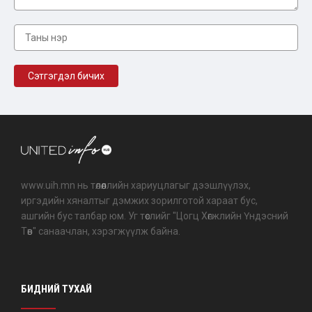
www.uih.mn нь төлөөллийн хариуцлагыг дээшлүүлэх,
иргэдийн хяналтыг дэмжих зорилготой хараат бус,
ашгийн бус талбар юм. Уг төслийг "Цогц Хөгжлийн Үндэсний
Төв" санаачлан, хэрэгжүүлж байна.
БИДНИЙ ТУХАЙ