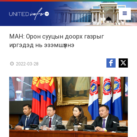
МАН: Орон сууцын доорх газрыг
иргэдэд нь эзэмшүүлнэ
2022-03-28