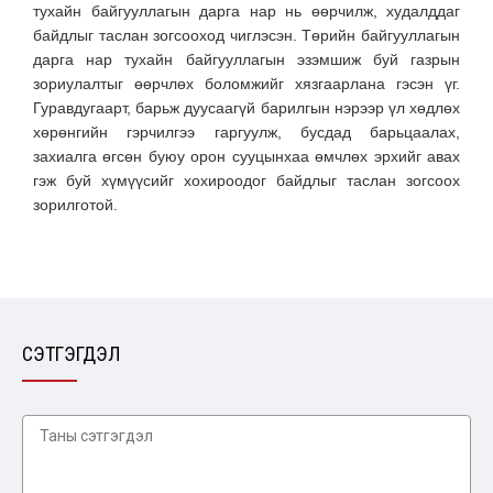
тухайн байгууллагын дарга нар нь өөрчилж, худалддаг
байдлыг таслан зогсооход чиглэсэн. Төрийн байгууллагын
дарга нар тухайн байгууллагын эзэмшиж буй газрын
зориулалтыг өөрчлөх боломжийг хязгаарлана гэсэн үг.
Гуравдугаарт, барьж дуусаагүй барилгын нэрээр үл хөдлөх
хөрөнгийн гэрчилгээ гаргуулж, бусдад барьцаалах,
захиалга өгсөн буюу орон сууцынхаа өмчлөх эрхийг авах
гэж буй хүмүүсийг хохироодог байдлыг таслан зогсоох
зорилготой.
СЭТГЭГДЭЛ