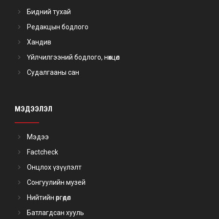
Бидний тухай
Редакцын бодлого
Хандив
Үйлчилгээний бодлого, нөхцөл
Судалгааны сан
МЭДЭЭЛЭЛ
Мэдээ
Factcheck
Онцлох үзүүлэлт
Сонгуулийн музей
Нийтийн өргөдөл
Батлагдсан хууль