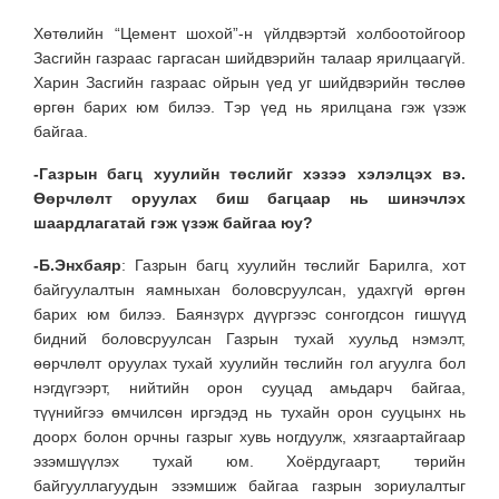
Хөтөлийн “Цемент шохой”-н үйлдвэртэй холбоотойгоор
Засгийн газраас гаргасан шийдвэрийн талаар ярилцаагүй.
Харин Засгийн газраас ойрын үед уг шийдвэрийн төслөө
өргөн барих юм билээ. Тэр үед нь ярилцана гэж үзэж
байгаа.
-Газрын багц хуулийн төслийг хэзээ хэлэлцэх вэ.
Өөрчлөлт оруулах биш багцаар нь шинэчлэх
шаардлагатай гэж үзэж байгаа юу
?
-Б.Энхбаяр
: Газрын багц хуулийн төслийг Барилга, хот
байгуулалтын яамныхан боловсруулсан, удахгүй өргөн
барих юм билээ. Баянзүрх дүүргээс сонгогдсон гишүүд
бидний боловсруулсан Газрын тухай хуульд нэмэлт,
өөрчлөлт оруулах тухай хуулийн төслийн гол агуулга бол
нэгдүгээрт, нийтийн орон сууцад амьдарч байгаа,
түүнийгээ өмчилсөн иргэдэд нь тухайн орон сууцынх нь
доорх болон орчны газрыг хувь ногдуулж, хязгаартайгаар
эзэмшүүлэх тухай юм. Хоёрдугаарт, төрийн
байгууллагуудын эзэмшиж байгаа газрын зориулалтыг