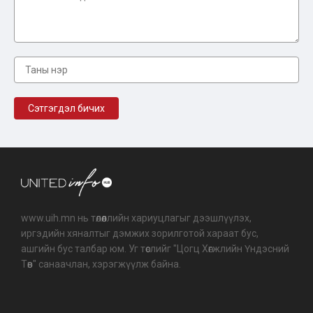
www.uih.mn нь төлөөллийн хариуцлагыг дээшлүүлэх,
иргэдийн хяналтыг дэмжих зорилготой хараат бус,
ашгийн бус талбар юм. Уг төслийг "Цогц Хөгжлийн Үндэсний
Төв" санаачлан, хэрэгжүүлж байна.