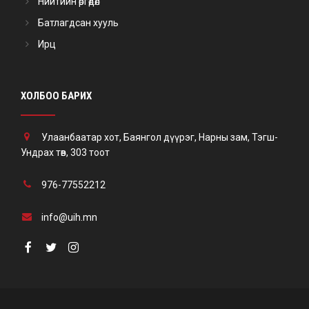
Нийтийн өргөдөл
Батлагдсан хууль
Ирц
ХОЛБОО БАРИХ
Улаанбаатар хот, Баянгол дүүрэг, Нарны зам, Тэгш-
Ундрах төв, 303 тоот
976-77552212
info@uih.mn