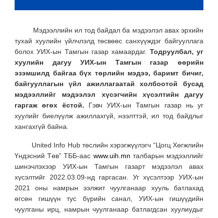
Мэдээллийн ил тод байдал ба мэдээлэл авах эрхийн
тухай хуулийн үйлчлэлд төсвөөс санхүүждэг байгууллага
болох УИХ-ын Тамгын газар хамаардаг.
Тодруулбал, уг
хуулийн дагуу УИХ-ын Тамгын газар өөрийн
эзэмшилд байгаа бүх төрлийн мэдээ, баримт бичиг,
байгууллагын үйл ажиллагаатай холбоотой бусад
мэдээллийг мэдээлэл хүсэгчийн хүсэлтийн дагуу
гаргаж өгөх ёстой.
Гэвч УИХ-ын Тамгын газар нь уг
хуулийг биелүүлж ажиллахгүй, нээлттэй, ил тод байдлыг
хангахгүй байна.
United Info Hub төслийн хэрэгжүүлэгч “Цогц Хөгжлийн
Үндэсний Төв” ТББ-аас
www.uih.mn
талбарын мэдээллийг
шинэчлэхээр УИХ-ын Тамгын газарт мэдээлэл авах
хүсэлтийг 2022.03.09-нд гаргасан. Уг хүсэлтээр УИХ-ын
2021 оны намрын ээлжит чуулганаар хууль батлахад
өгсөн гишүүн тус бүрийн санал, УИХ-ын гишүүдийн
чуулганы ирц, намрын чуулганаар батлагдсан хуулиудыг