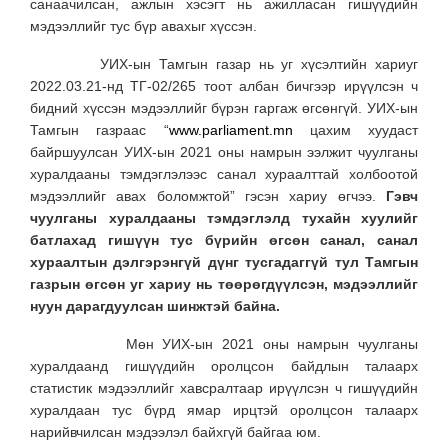
санаачилсан, ажлын хэсэгт нь ажилласан гишүүдийн
мэдээллийг тус бүр авахыг хүссэн.
УИХ-ын Тамгын газар нь уг хүсэлтийн хариуг
2022.03.21-нд ТГ-02/265 тоот албан бичгээр ирүүлсэн ч
бидний хүссэн мэдээллийг бүрэн гаргаж өгсөнгүй. УИХ-ын
Тамгын газраас “
www.parliament.mn
цахим хуудаст
байршуулсан УИХ-ын 2021 оны намрын ээлжит чуулганы
хуралдааны тэмдэглэлээс санал хураалттай холбоотой
мэдээллийг авах боломжтой” гэсэн хариу өгчээ.
Гэвч
чуулганы хуралдааны тэмдэглэлд тухайн хуулийг
батлахад гишүүн тус бүрийн өгсөн санал, санал
хураалтын дэлгэрэнгүй дүнг тусгадаггүй тул Тамгын
газрын өгсөн уг хариу нь төөрөгдүүлсэн, мэдээллийг
нуун дарагдуулсан шинжтэй байна.
Мөн УИХ-ын 2021 оны намрын чуулганы
хуралдаанд гишүүдийн оролцсон байдлын талаарх
статистик мэдээллийг хавсралтаар ирүүлсэн ч гишүүдийн
хуралдаан тус бүрд ямар ирцтэй оролцсон талаарх
нарийвчилсан мэдээлэл байхгүй байгаа юм.