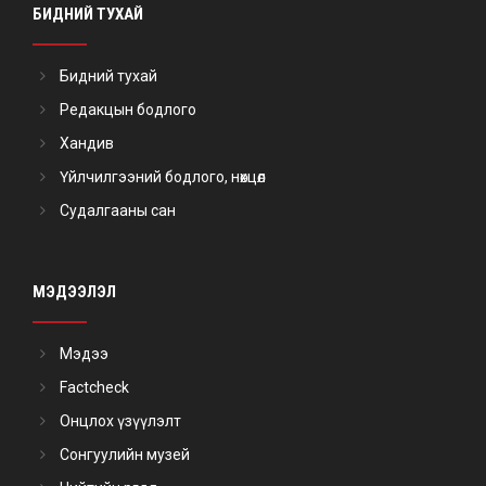
БИДНИЙ ТУХАЙ
Бидний тухай
Редакцын бодлого
Хандив
Үйлчилгээний бодлого, нөхцөл
Судалгааны сан
МЭДЭЭЛЭЛ
Мэдээ
Factcheck
Онцлох үзүүлэлт
Сонгуулийн музей