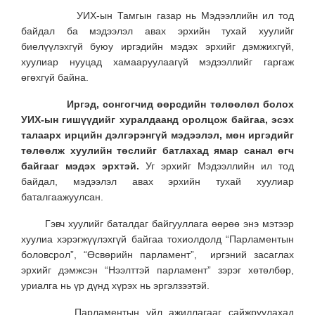
УИХ-ын Тамгын газар нь Мэдээллийн ил тод
байдал ба мэдээлэл авах эрхийн тухай хуулийг
биелүүлэхгүй буюу иргэдийн мэдэх эрхийг дэмжихгүй,
хуулиар нууцад хамааруулаагүй мэдээллийг гаргаж
өгөхгүй байна.
Иргэд, сонгогчид өөрсдийн төлөөлөл болох
УИХ-ын гишүүдийг хуралдаанд оролцож байгаа, эсэх
талаарх ирцийн дэлгэрэнгүй мэдээлэл, мөн иргэдийг
төлөөлж хуулийн төслийг батлахад ямар санал өгч
байгааг мэдэх эрхтэй.
Уг эрхийг Мэдээллийн ил тод
байдал, мэдээлэл авах эрхийн тухай хуулиар
баталгаажуулсан.
Гэвч хуулийг баталдаг байгууллага өөрөө энэ мэтээр
хуулиа хэрэгжүүлэхгүй байгаа тохиолдолд “Парламентын
боловсрол”, “Өсвөрийн парламент”, иргэний засаглах
эрхийг дэмжсэн “Нээлттэй парламент” зэрэг хөтөлбөр,
уриалга нь үр дүнд хүрэх нь эргэлзээтэй.
Парламентын үйл ажиллагааг сайжруулахад